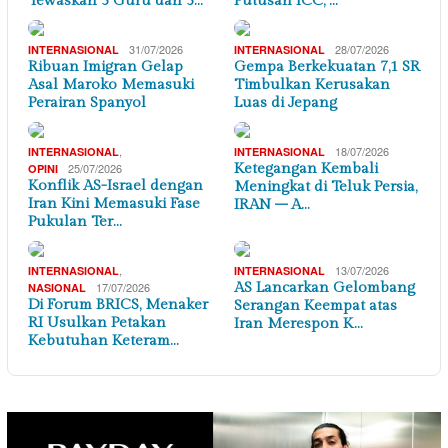
Tewaskan 3 Guru dan 3…
Putusan ICC, …
31/07/2026
28/07/2026
INTERNASIONAL
INTERNASIONAL
Ribuan Imigran Gelap
Gempa Berkekuatan 7,1 SR
Asal Maroko Memasuki
Timbulkan Kerusakan
Perairan Spanyol
Luas di Jepang
,
18/07/2026
INTERNASIONAL
INTERNASIONAL
25/07/2026
Ketegangan Kembali
OPINI
Konflik AS-Israel dengan
Meningkat di Teluk Persia,
Iran Kini Memasuki Fase
IRAN – A…
Pukulan Ter…
,
13/07/2026
INTERNASIONAL
INTERNASIONAL
17/07/2026
AS Lancarkan Gelombang
NASIONAL
Di Forum BRICS, Menaker
Serangan Keempat atas
RI Usulkan Petakan
Iran Merespon K…
Kebutuhan Keteram…