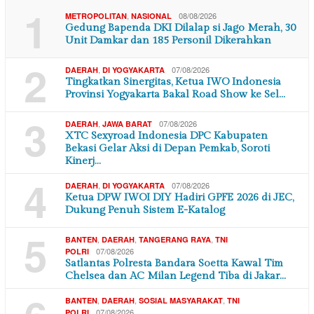
1
,
08/08/2026
METROPOLITAN
NASIONAL
Gedung Bapenda DKI Dilalap si Jago Merah, 30
Unit Damkar dan 185 Personil Dikerahkan
2
,
07/08/2026
DAERAH
DI YOGYAKARTA
Tingkatkan Sinergitas, Ketua IWO Indonesia
Provinsi Yogyakarta Bakal Road Show ke Sel…
3
,
07/08/2026
DAERAH
JAWA BARAT
XTC Sexyroad Indonesia DPC Kabupaten
Bekasi Gelar Aksi di Depan Pemkab, Soroti
Kinerj…
4
,
07/08/2026
DAERAH
DI YOGYAKARTA
Ketua DPW IWOI DIY Hadiri GPFE 2026 di JEC,
Dukung Penuh Sistem E-Katalog
5
,
,
,
BANTEN
DAERAH
TANGERANG RAYA
TNI
07/08/2026
POLRI
Satlantas Polresta Bandara Soetta Kawal Tim
Chelsea dan AC Milan Legend Tiba di Jakar…
,
,
,
BANTEN
DAERAH
SOSIAL MASYARAKAT
TNI
07/08/2026
POLRI