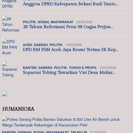
Anggota DPRD Kabupaten Bekasi Budi Yanto…
,
23/05/2026
POLITIK
SOSIAL MASYARAKAT
28 Tahun Reformasi, Pena 98 Gagas Perjua…
,
,
13/05/2026
ACEH
DAERAH
POLITIK
DPD BM PAN Aceh Jaya Resmi Terima SK Kep…
,
,
,
23/04/2026
BANTEN
DAERAH
POLITIK
TOKOH & PROFIL
Soparosi Tobing Tawarkan Visi Desa Mekar…
HUMANIORA
,
,
,
07/08/2026
BANTEN
DAERAH
SOSIAL MASYARAKAT
TNI POLRI