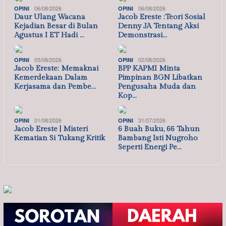
06/08/2026
06/08/2026
OPINI
OPINI
Daur Ulang Wacana
Jacob Ereste :Teori Sosial
Kejadian Besar di Bulan
Denny JA Tentang Aksi
Agustus I ET Hadi …
Demonstrasi…
05/08/2026
02/08/2026
OPINI
OPINI
Jacob Ereste: Memaknai
BPP KAPMI Minta
Kemerdekaan Dalam
Pimpinan BGN Libatkan
Kerjasama dan Pembe…
Pengusaha Muda dan
Kop…
01/08/2026
31/07/2026
OPINI
OPINI
Jacob Ereste | Misteri
6 Buah Buku, 66 Tahun
Kematian Si Tukang Kritik
Bambang Isti Nugroho
Seperti Energi Pe…