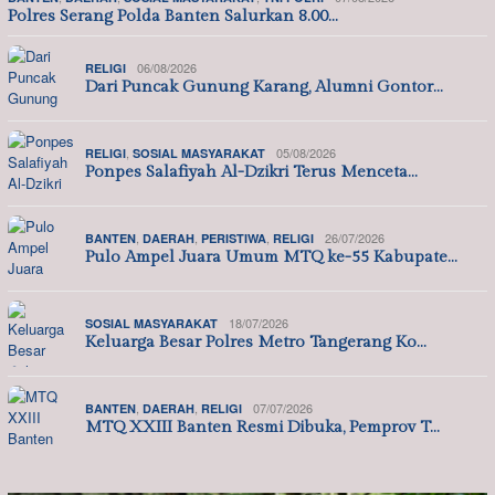
Polres Serang Polda Banten Salurkan 8.00…
06/08/2026
RELIGI
Dari Puncak Gunung Karang, Alumni Gontor…
,
05/08/2026
RELIGI
SOSIAL MASYARAKAT
Ponpes Salafiyah Al-Dzikri Terus Menceta…
,
,
,
26/07/2026
BANTEN
DAERAH
PERISTIWA
RELIGI
Pulo Ampel Juara Umum MTQ ke-55 Kabupate…
18/07/2026
SOSIAL MASYARAKAT
Keluarga Besar Polres Metro Tangerang Ko…
,
,
07/07/2026
BANTEN
DAERAH
RELIGI
MTQ XXIII Banten Resmi Dibuka, Pemprov T…