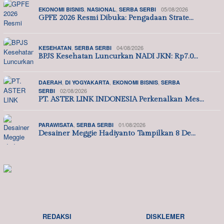
,
,
05/08/2026
EKONOMI BISNIS
NASIONAL
SERBA SERBI
GPFE 2026 Resmi Dibuka: Pengadaan Strate…
,
04/08/2026
KESEHATAN
SERBA SERBI
BPJS Kesehatan Luncurkan NADI JKN: Rp7.0…
,
,
,
DAERAH
DI YOGYAKARTA
EKONOMI BISNIS
SERBA
02/08/2026
SERBI
PT. ASTER LINK INDONESIA Perkenalkan Mes…
,
01/08/2026
PARAWISATA
SERBA SERBI
Desainer Meggie Hadiyanto Tampilkan 8 De…
REDAKSI
DISKLEMER