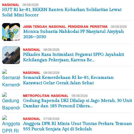
08/08/2026
NASIONAL
HUT RI ke-81, BKKBN Banten Kobarkan Solidaritas Lewat
Solid Mini Soccer
,
,
,
08/08/2026
JAWA TENGAH
NASIONAL
PENDIDIKAN
PERISTIWA
Monica Subastia Nahkodai PP Nasyiatul Aisyiyah
2026–2030
08/08/2026
NASIONAL
Pilkades Rasa Intimidasi: Pegawai SPPG Jayabakti
Kehilangan Pekerjaan, Karena Be…
08/08/2026
NASIONAL
Semarak Kemerdekaan RI ke-81, Kecamatan
Karawaci Gelar Gerak Jalan Sehat
,
08/08/2026
METROPOLITAN
NASIONAL
Gedung Bapenda DKI Dilalap si Jago Merah, 30 Unit
Damkar dan 185 Personil Dikera…
07/08/2026
NASIONAL
Anggota DPR RI Minta Usut Tuntas Perkara Temuan
955 Pucuk Senjata Api di Sekolah