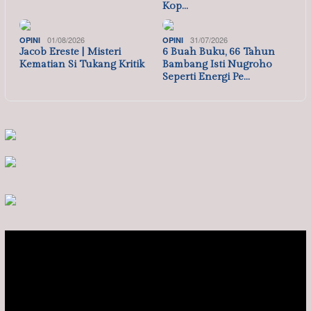
Kop…
01/08/2026
31/07/2026
OPINI
OPINI
Jacob Ereste | Misteri
6 Buah Buku, 66 Tahun
Kematian Si Tukang Kritik
Bambang Isti Nugroho
Seperti Energi Pe…