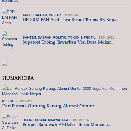
,
,
13/05/2026
ACEH
DAERAH
POLITIK
DPD BM PAN Aceh Jaya Resmi Terima SK Kep…
,
,
,
23/04/2026
BANTEN
DAERAH
POLITIK
TOKOH & PROFIL
Soparosi Tobing Tawarkan Visi Desa Mekar…
HUMANIORA
06/08/2026
RELIGI
Dari Puncak Gunung Karang, Alumni Gontor…
,
05/08/2026
RELIGI
SOSIAL MASYARAKAT
Ponpes Salafiyah Al-Dzikri Terus Menceta…