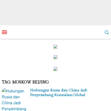
Loncat
Menu
ke
Mobile
konten
TAG:
MOSKOW BEIJING
Hubungan Rusia dan China Jadi
Penyeimbang Konstalasi Global