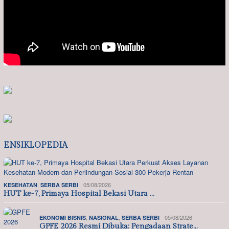
ENSIKLOPEDIA
,
05/08/2026
KESEHATAN
SERBA SERBI
HUT ke-7, Primaya Hospital Bekasi Utara …
,
,
05/08/2026
EKONOMI BISNIS
NASIONAL
SERBA SERBI
GPFE 2026 Resmi Dibuka: Pengadaan Strate…