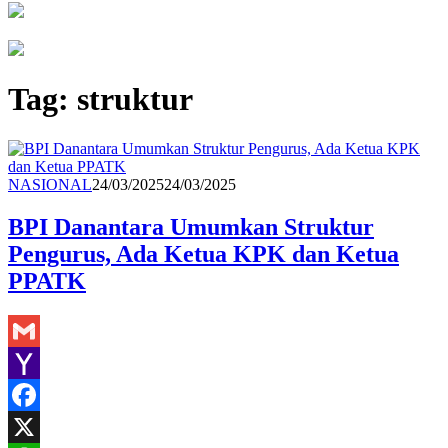
Tag:
struktur
Redaksi
NASIONAL
24/03/2025
24/03/2025
BPI Danantara Umumkan Struktur
Pengurus, Ada Ketua KPK dan Ketua
PPATK
Gmail
Yahoo
Mail
Facebook