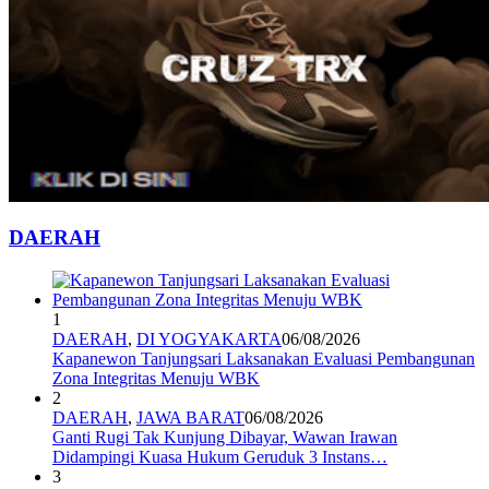
DAERAH
1
DAERAH
,
DI YOGYAKARTA
06/08/2026
Kapanewon Tanjungsari Laksanakan Evaluasi Pembangunan
Zona Integritas Menuju WBK
2
DAERAH
,
JAWA BARAT
06/08/2026
Ganti Rugi Tak Kunjung Dibayar, Wawan Irawan
Didampingi Kuasa Hukum Geruduk 3 Instans…
3