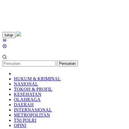
Loncat
tutup
ke
Menu
konten
Mobile
Pencarian
HUKUM & KRIMINAL
NASIONAL
TOKOH & PROFIL
KESEHATAN
OLAHRAGA
DAERAH
INTERNASIONAL
METROPOLITAN
TNI POLRI
OPINI