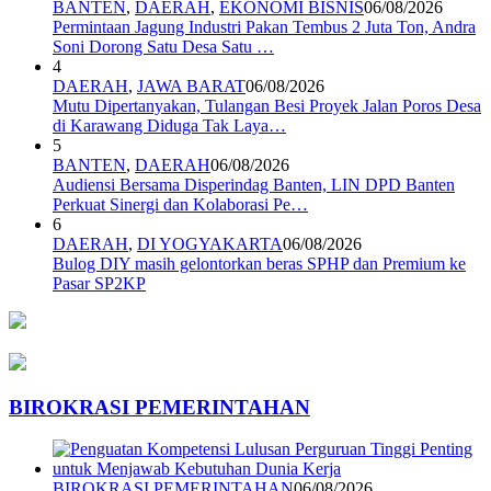
BANTEN
,
DAERAH
,
EKONOMI BISNIS
06/08/2026
Permintaan Jagung Industri Pakan Tembus 2 Juta Ton, Andra
Soni Dorong Satu Desa Satu …
4
DAERAH
,
JAWA BARAT
06/08/2026
Mutu Dipertanyakan, Tulangan Besi Proyek Jalan Poros Desa
di Karawang Diduga Tak Laya…
5
BANTEN
,
DAERAH
06/08/2026
Audiensi Bersama Disperindag Banten, LIN DPD Banten
Perkuat Sinergi dan Kolaborasi Pe…
6
DAERAH
,
DI YOGYAKARTA
06/08/2026
Bulog DIY masih gelontorkan beras SPHP dan Premium ke
Pasar SP2KP
BIROKRASI PEMERINTAHAN
BIROKRASI PEMERINTAHAN
06/08/2026