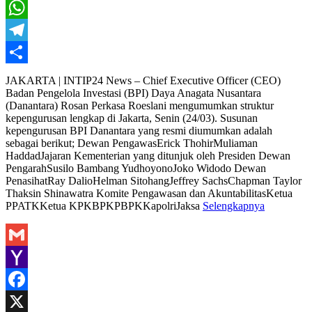
X
WhatsApp
Telegram
Share
JAKARTA | INTIP24 News – Chief Executive Officer (CEO)
Badan Pengelola Investasi (BPI) Daya Anagata Nusantara
(Danantara) Rosan Perkasa Roeslani mengumumkan struktur
kepengurusan lengkap di Jakarta, Senin (24/03). Susunan
kepengurusan BPI Danantara yang resmi diumumkan adalah
sebagai berikut; Dewan PengawasErick ThohirMuliaman
HaddadJajaran Kementerian yang ditunjuk oleh Presiden Dewan
PengarahSusilo Bambang YudhoyonoJoko Widodo Dewan
Penasihat​​​​​​Ray DalioHelman SitohangJeffrey SachsChapman Taylor​​​​​​​
Thaksin Shinawatra Komite Pengawasan dan AkuntabilitasKetua
PPATKKetua KPK​​​​​​​BPKP​​​​​​​BPKKapolriJaksa
Selengkapnya
Gmail
Yahoo
Mail
Facebook