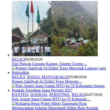
RELIGI
06/08/2026
Dari Puncak Gunung Karang, Alumni Gontor…
RELIGI
,
SOSIAL MASYARAKAT
05/08/2026
Ponpes Salafiyah Al-Dzikri Terus Menceta…
BANTEN
,
DAERAH
,
PERISTIWA
,
RELIGI
26/07/2026
Pulo Ampel Juara Umum MTQ ke-55 Kabupate…