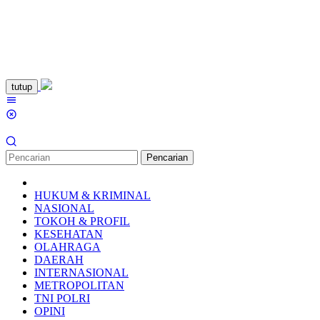
Loncat
tutup
ke
Menu
konten
Mobile
Pencarian
HUKUM & KRIMINAL
NASIONAL
TOKOH & PROFIL
KESEHATAN
OLAHRAGA
DAERAH
INTERNASIONAL
METROPOLITAN
TNI POLRI
OPINI