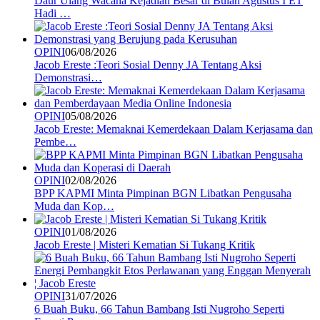
Daur Ulang Wacana Kejadian Besar di Bulan Agustus I ET
Hadi …
OPINI
06/08/2026
Jacob Ereste :Teori Sosial Denny JA Tentang Aksi
Demonstrasi…
OPINI
05/08/2026
Jacob Ereste: Memaknai Kemerdekaan Dalam Kerjasama dan
Pembe…
OPINI
02/08/2026
BPP KAPMI Minta Pimpinan BGN Libatkan Pengusaha
Muda dan Kop…
OPINI
01/08/2026
Jacob Ereste | Misteri Kematian Si Tukang Kritik
OPINI
31/07/2026
6 Buah Buku, 66 Tahun Bambang Isti Nugroho Seperti