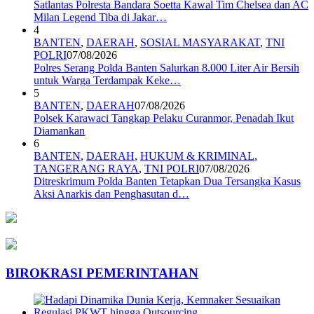
Satlantas Polresta Bandara Soetta Kawal Tim Chelsea dan AC
Milan Legend Tiba di Jakar…
4
BANTEN
,
DAERAH
,
SOSIAL MASYARAKAT
,
TNI
POLRI
07/08/2026
Polres Serang Polda Banten Salurkan 8.000 Liter Air Bersih
untuk Warga Terdampak Keke…
5
BANTEN
,
DAERAH
07/08/2026
Polsek Karawaci Tangkap Pelaku Curanmor, Penadah Ikut
Diamankan
6
BANTEN
,
DAERAH
,
HUKUM & KRIMINAL
,
TANGERANG RAYA
,
TNI POLRI
07/08/2026
Ditreskrimum Polda Banten Tetapkan Dua Tersangka Kasus
Aksi Anarkis dan Penghasutan d…
BIROKRASI PEMERINTAHAN