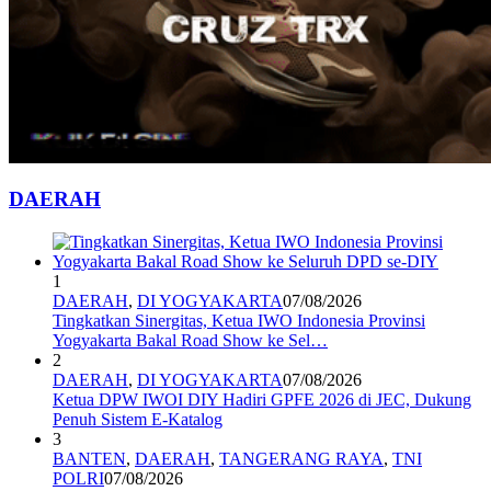
DAERAH
1
DAERAH
,
DI YOGYAKARTA
07/08/2026
Tingkatkan Sinergitas, Ketua IWO Indonesia Provinsi
Yogyakarta Bakal Road Show ke Sel…
2
DAERAH
,
DI YOGYAKARTA
07/08/2026
Ketua DPW IWOI DIY Hadiri GPFE 2026 di JEC, Dukung
Penuh Sistem E-Katalog
3
BANTEN
,
DAERAH
,
TANGERANG RAYA
,
TNI
POLRI
07/08/2026