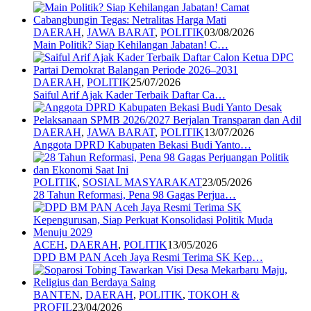
DAERAH
,
JAWA BARAT
,
POLITIK
03/08/2026
Main Politik? Siap Kehilangan Jabatan! C…
DAERAH
,
POLITIK
25/07/2026
Saiful Arif Ajak Kader Terbaik Daftar Ca…
DAERAH
,
JAWA BARAT
,
POLITIK
13/07/2026
Anggota DPRD Kabupaten Bekasi Budi Yanto…
POLITIK
,
SOSIAL MASYARAKAT
23/05/2026
28 Tahun Reformasi, Pena 98 Gagas Perjua…
ACEH
,
DAERAH
,
POLITIK
13/05/2026
DPD BM PAN Aceh Jaya Resmi Terima SK Kep…
BANTEN
,
DAERAH
,
POLITIK
,
TOKOH &
PROFIL
23/04/2026