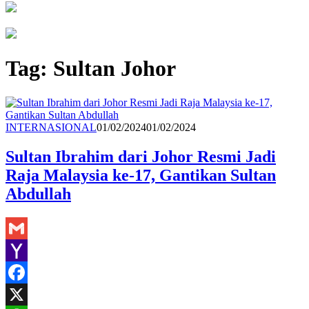
Tag:
Sultan Johor
Redaksi
INTERNASIONAL
01/02/2024
01/02/2024
Sultan Ibrahim dari Johor Resmi Jadi
Raja Malaysia ke-17, Gantikan Sultan
Abdullah
Gmail
Yahoo
Mail
Facebook