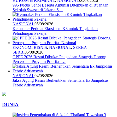
HUKUM & KRIMINAL
,
NASIONAL
06/08/2026
995 Pucuk Senpi Beserta Amunisi Ditemukan di Ruangan
Sekolah Swasta di Jakarta S…
NASIONAL
05/08/2026
Kemnaker Perkuat Ekosistem K3 untuk Tingkatkan
Pelindungan Pekerja
EKONOMI BISNIS
,
NASIONAL
,
SERBA
SERBI
05/08/2026
GPFE 2026 Resmi Dibuka: Pengadaan Strategis Dorong
Percepatan Program Prioritas …
NASIONAL
04/08/2026
Jaksa Agung Resmi Berhentikan Sementara Ex Jampidsus
Febrie Adriansyah
DUNIA