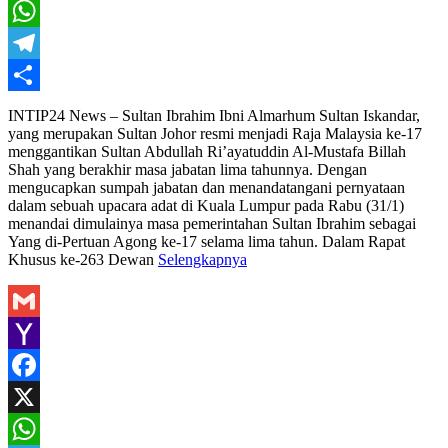
X
WhatsApp
Telegram
Share
INTIP24 News – Sultan Ibrahim Ibni Almarhum Sultan Iskandar,
yang merupakan Sultan Johor resmi menjadi Raja Malaysia ke-17
menggantikan Sultan Abdullah Ri’ayatuddin Al-Mustafa Billah
Shah yang berakhir masa jabatan lima tahunnya. Dengan
mengucapkan sumpah jabatan dan menandatangani pernyataan
dalam sebuah upacara adat di Kuala Lumpur pada Rabu (31/1)
menandai dimulainya masa pemerintahan Sultan Ibrahim sebagai
Yang di-Pertuan Agong ke-17 selama lima tahun. Dalam Rapat
Khusus ke-263 Dewan
Selengkapnya
Gmail
Yahoo
Mail
Facebook
X