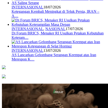
INTERNASIONAL
18/07/2026
Ketegangan Kembali Meningkat di Teluk Persia, IRAN –
A…
INTERNASIONAL
,
NASIONAL
17/07/2026
Di Forum BRICS, Menaker RI Usulkan Petakan Kebutuhan
Keteram…
INTERNASIONAL
13/07/2026
AS Lancarkan Gelombang Serangan Keempat atas Iran
Merespon K…