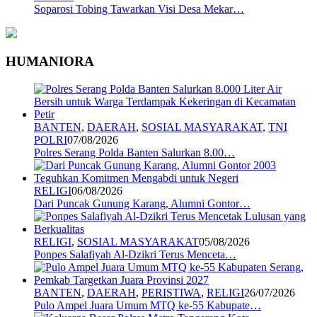
Soparosi Tobing Tawarkan Visi Desa Mekar…
HUMANIORA
BANTEN
,
DAERAH
,
SOSIAL MASYARAKAT
,
TNI
POLRI
07/08/2026
Polres Serang Polda Banten Salurkan 8.00…
RELIGI
06/08/2026
Dari Puncak Gunung Karang, Alumni Gontor…
RELIGI
,
SOSIAL MASYARAKAT
05/08/2026
Ponpes Salafiyah Al-Dzikri Terus Menceta…
BANTEN
,
DAERAH
,
PERISTIWA
,
RELIGI
26/07/2026
Pulo Ampel Juara Umum MTQ ke-55 Kabupate…