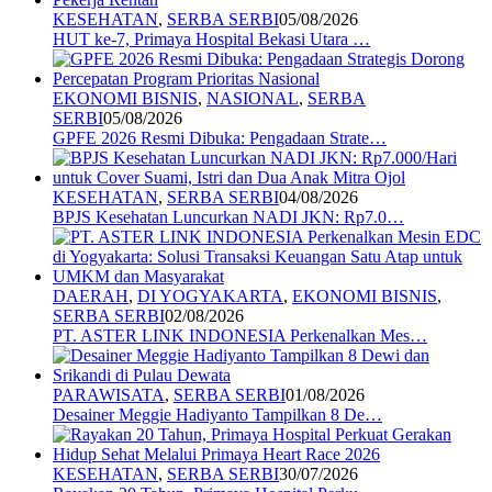
KESEHATAN
,
SERBA SERBI
05/08/2026
HUT ke-7, Primaya Hospital Bekasi Utara …
EKONOMI BISNIS
,
NASIONAL
,
SERBA
SERBI
05/08/2026
GPFE 2026 Resmi Dibuka: Pengadaan Strate…
KESEHATAN
,
SERBA SERBI
04/08/2026
BPJS Kesehatan Luncurkan NADI JKN: Rp7.0…
DAERAH
,
DI YOGYAKARTA
,
EKONOMI BISNIS
,
SERBA SERBI
02/08/2026
PT. ASTER LINK INDONESIA Perkenalkan Mes…
PARAWISATA
,
SERBA SERBI
01/08/2026
Desainer Meggie Hadiyanto Tampilkan 8 De…
KESEHATAN
,
SERBA SERBI
30/07/2026