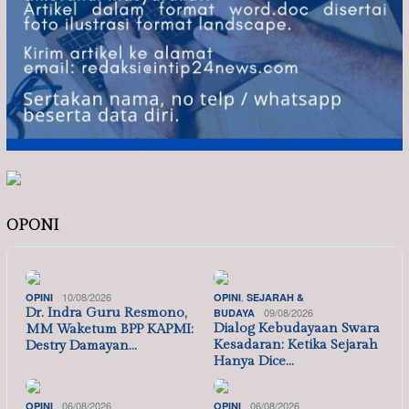
OPONI
10/08/2026
,
OPINI
OPINI
SEJARAH &
Dr. Indra Guru Resmono,
09/08/2026
BUDAYA
Dialog Kebudayaan Swara
MM Waketum BPP KAPMI:
Kesadaran: Ketika Sejarah
Destry Damayan…
Hanya Dice…
06/08/2026
06/08/2026
OPINI
OPINI