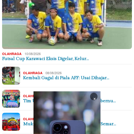
10/08/2026
OLAHRAGA
Futsal Cup Karawaci Eksis Digelar, Kelur…
08/08/2026
OLAHRAGA
Kembali Gagal di Piala AFF: Usai Dihajar…
06/08/2026
OLAHRAGA
×
Tim U-21 Balangan Raih Juara III Gubernu…
,
05/08/2026
OLAHRAGA
SEJARAH & BUDAYA
Muktamar XVI Tapak Suci Digelar di Semar…