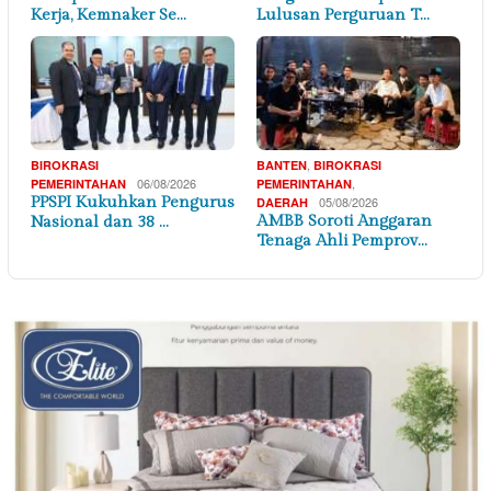
Kerja, Kemnaker Se…
Lulusan Perguruan T…
,
BIROKRASI
BANTEN
BIROKRASI
06/08/2026
,
PEMERINTAHAN
PEMERINTAHAN
PPSPI Kukuhkan Pengurus
05/08/2026
DAERAH
AMBB Soroti Anggaran
Nasional dan 38 …
Tenaga Ahli Pemprov…