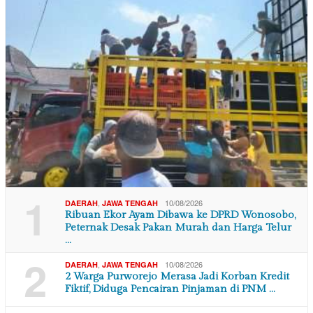
1
,
10/08/2026
DAERAH
JAWA TENGAH
Ribuan Ekor Ayam Dibawa ke DPRD Wonosobo,
Peternak Desak Pakan Murah dan Harga Telur
…
2
,
10/08/2026
DAERAH
JAWA TENGAH
2 Warga Purworejo Merasa Jadi Korban Kredit
Fiktif, Diduga Pencairan Pinjaman di PNM …