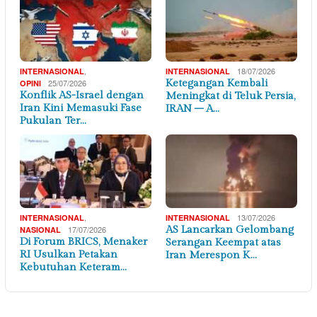
,
18/07/2026
INTERNASIONAL
INTERNASIONAL
25/07/2026
Ketegangan Kembali
OPINI
Konflik AS-Israel dengan
Meningkat di Teluk Persia,
Iran Kini Memasuki Fase
IRAN – A…
Pukulan Ter…
,
13/07/2026
INTERNASIONAL
INTERNASIONAL
17/07/2026
AS Lancarkan Gelombang
NASIONAL
Di Forum BRICS, Menaker
Serangan Keempat atas
RI Usulkan Petakan
Iran Merespon K…
Kebutuhan Keteram…