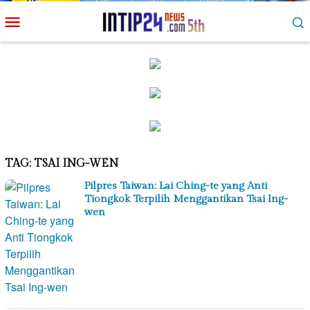
Loncat
Menu
ke
Mobile
konten
TAG:
TSAI ING-WEN
Pilpres Taiwan: Lai Ching-te yang Anti
Tiongkok Terpilih Menggantikan Tsai Ing-
wen