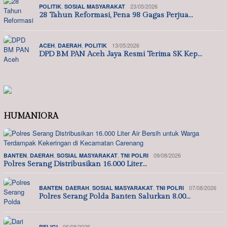
,
23/05/2026
POLITIK
SOSIAL MASYARAKAT
28 Tahun Reformasi, Pena 98 Gagas Perjua…
,
,
13/05/2026
ACEH
DAERAH
POLITIK
DPD BM PAN Aceh Jaya Resmi Terima SK Kep…
HUMANIORA
,
,
,
09/08/2026
BANTEN
DAERAH
SOSIAL MASYARAKAT
TNI POLRI
Polres Serang Distribusikan 16.000 Liter…
,
,
,
07/08/2026
BANTEN
DAERAH
SOSIAL MASYARAKAT
TNI POLRI
Polres Serang Polda Banten Salurkan 8.00…
06/08/2026
RELIGI