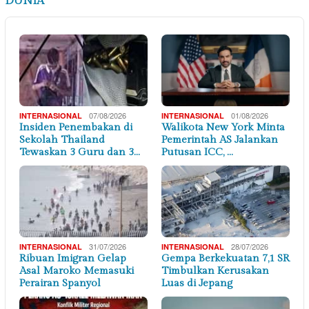
DUNIA
07/08/2026
01/08/2026
INTERNASIONAL
INTERNASIONAL
Insiden Penembakan di
Walikota New York Minta
Sekolah Thailand
Pemerintah AS Jalankan
Tewaskan 3 Guru dan 3…
Putusan ICC, …
31/07/2026
28/07/2026
INTERNASIONAL
INTERNASIONAL
Ribuan Imigran Gelap
Gempa Berkekuatan 7,1 SR
Asal Maroko Memasuki
Timbulkan Kerusakan
Perairan Spanyol
Luas di Jepang