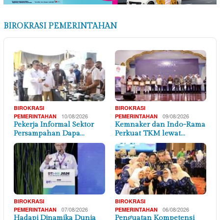
BIROKRASI PEMERINTAHAN
BIROKRASI
BIROKRASI
10/08/2026
09/08/2026
PEMERINTAHAN
PEMERINTAHAN
Pekerja Informal Sektor
Kemnaker dan Indo-Rama
Persampahan Dapa…
Perkuat TKM lewat…
BIROKRASI
BIROKRASI
07/08/2026
06/08/2026
PEMERINTAHAN
PEMERINTAHAN
Hadapi Dinamika Dunia
Penguatan Kompetensi