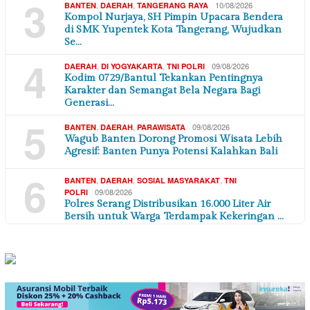
3
,
,
10/08/2026
BANTEN
DAERAH
TANGERANG RAYA
Kompol Nurjaya, SH Pimpin Upacara Bendera
di SMK Yupentek Kota Tangerang, Wujudkan
Se…
4
,
,
09/08/2026
DAERAH
DI YOGYAKARTA
TNI POLRI
Kodim 0729/Bantul Tekankan Pentingnya
Karakter dan Semangat Bela Negara Bagi
Generasi…
5
,
,
09/08/2026
BANTEN
DAERAH
PARAWISATA
Wagub Banten Dorong Promosi Wisata Lebih
Agresif: Banten Punya Potensi Kalahkan Bali
6
,
,
,
BANTEN
DAERAH
SOSIAL MASYARAKAT
TNI
09/08/2026
POLRI
Polres Serang Distribusikan 16.000 Liter Air
Bersih untuk Warga Terdampak Kekeringan …