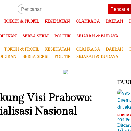
Pencaria
TOKOH & PROFIL
KESEHATAN
OLAHRAGA
DAERAH
DIDIKAN
SERBA SERBI
POLITIK
SEJARAH & BUDAYA
TOKOH & PROFIL
KESEHATAN
OLAHRAGA
DAERAH
DIDIKAN
SERBA SERBI
POLITIK
SEJARAH & BUDAYA
TAJU
kung Visi Prabowo:
alisasi Nasional
HUKUM 
995 Pu
Ditemu
Jakart