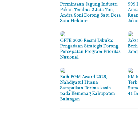
Permintaan Jagung Industri
995 
Pakan Tembus 2 Juta Ton,
Amun
Andra Soni Dorong Satu Desa
Ruan
Satu Hektare
Jaka
GPFE 2026 Resmi Dibuka:
Jaks
Pengadaan Strategis Dorong
Berh
Percepatan Program Prioritas
Jamp
Nasional
Raih PGM Award 2026,
KM M
Nahdiyatul Husna
Terb
Sampaikan Terima kasih
Sume
pada Kemenag Kabupaten
41 B
Balangan