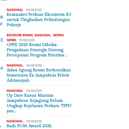
05/08/2026
NASIONAL
Kemnaker Perkuat Ekosistem K3
untuk Tingkatkan Pelindungan
Pekerja
,
,
EKONOMI BISNIS
NASIONAL
SERBA
05/08/2026
SERBI
GPFE 2026 Resmi Dibuka:
Pengadaan Strategis Dorong
Percepatan Program Prioritas …
04/08/2026
NASIONAL
Jaksa Agung Resmi Berhentikan
Sementara Ex Jampidsus Febrie
Adriansyah
03/08/2026
NASIONAL
Up Date Kasus Mantan
Jampidsus: Kejagung Belum
Ungkap Kejelasan Perkara TPPU
yan…
03/08/2026
NASIONAL
Raih PGM Award 2026,