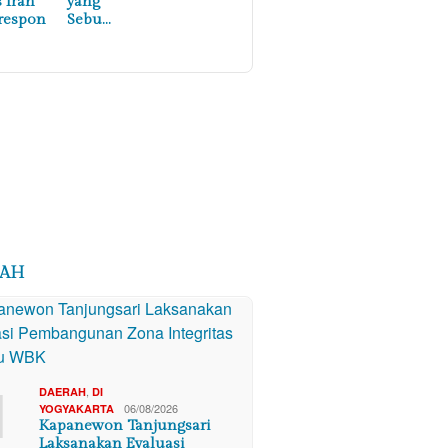
s Iran
yang
respon
Sebu…
RAH
1
,
DAERAH
DI
06/08/2026
YOGYAKARTA
Kapanewon Tanjungsari
Laksanakan Evaluasi