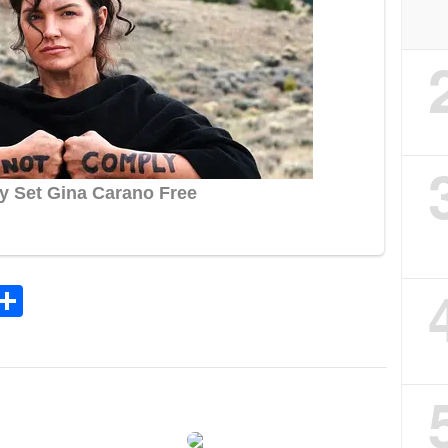
k
tsApp
elegram
Share