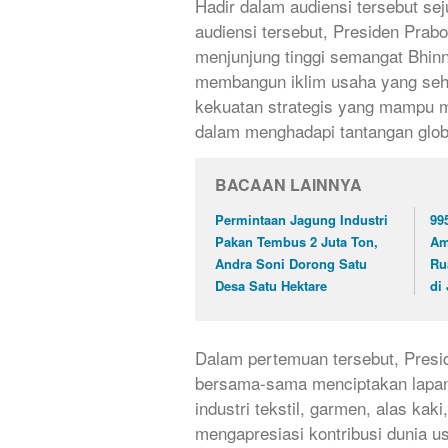
Hadir dalam audiensi tersebut se
audiensi tersebut, Presiden Prab
menjunjung tinggi semangat Bhinn
membangun iklim usaha yang sehat
kekuatan strategis yang mampu me
dalam menghadapi tantangan glob
BACAAN LAINNYA
Permintaan Jagung Industri
99
Pakan Tembus 2 Juta Ton,
Am
Andra Soni Dorong Satu
Ru
Desa Satu Hektare
di
Dalam pertemuan tersebut, Pres
bersama-sama menciptakan lapanga
industri tekstil, garmen, alas ka
mengapresiasi kontribusi dunia u