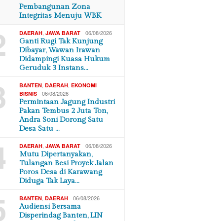
Pembangunan Zona
Integritas Menuju WBK
2
,
06/08/2026
DAERAH
JAWA BARAT
Ganti Rugi Tak Kunjung
Dibayar, Wawan Irawan
Didampingi Kuasa Hukum
Geruduk 3 Instans…
3
,
,
BANTEN
DAERAH
EKONOMI
06/08/2026
BISNIS
Permintaan Jagung Industri
Pakan Tembus 2 Juta Ton,
Andra Soni Dorong Satu
Desa Satu …
4
,
06/08/2026
DAERAH
JAWA BARAT
Mutu Dipertanyakan,
Tulangan Besi Proyek Jalan
Poros Desa di Karawang
Diduga Tak Laya…
5
,
06/08/2026
BANTEN
DAERAH
Audiensi Bersama
Disperindag Banten, LIN