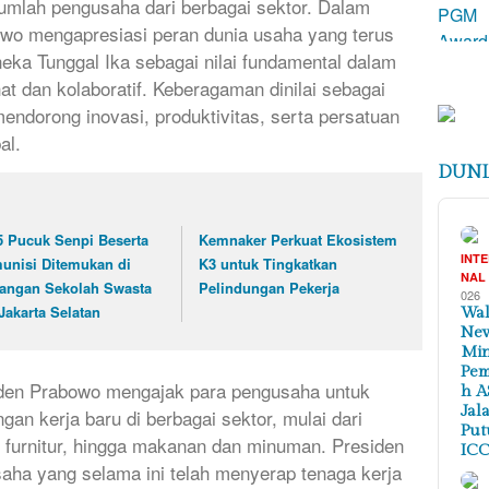
jumlah pengusaha dari berbagai sektor. Dalam
owo mengapresiasi peran dunia usaha yang terus
eka Tunggal Ika sebagai nilai fundamental dalam
 dan kolaboratif. Keberagaman dinilai sebagai
ndorong inovasi, produktivitas, serta persatuan
al.
DUNI
5 Pucuk Senpi Beserta
Kemnaker Perkuat Ekosistem
INT
unisi Ditemukan di
K3 untuk Tingkatkan
NAL
angan Sekolah Swasta
Pelindungan Pekerja
026
 Jakarta Selatan
Wal
New
Min
Pem
iden Prabowo mengajak para pengusaha untuk
h A
Jal
n kerja baru di berbagai sektor, mulai dari
Put
ki, furnitur, hingga makanan dan minuman. Presiden
ICC
saha yang selama ini telah menyerap tenaga kerja