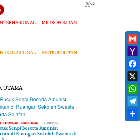
tutup
n
INTERNASIONAL
METROPOLITAN
Gmai
INTERNASIONAL
METROPOLITAN
Yaho
Mail
Face
X
K UTAMA
What
Tele
Shar
,
06/08/2026
& KRIMINAL
NASIONAL
cuk Senpi Beserta Amunisi
kan di Ruangan Sekolah Swasta di
a S…