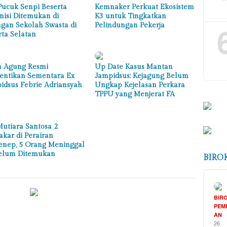
Pucuk Senpi Beserta
Kemnaker Perkuat Ekosistem
isi Ditemukan di
K3 untuk Tingkatkan
gan Sekolah Swasta di
Pelindungan Pekerja
rta Selatan
a Agung Resmi
Up Date Kasus Mantan
entikan Sementara Ex
Jampidsus: Kejagung Belum
idsus Febrie Adriansyah
Ungkap Kejelasan Perkara
TPPU yang Menjerat FA
utiara Santosa 2
akar di Perairan
nep, 5 Orang Meninggal
elum Ditemukan
BIRO
BIR
PEM
AN
26