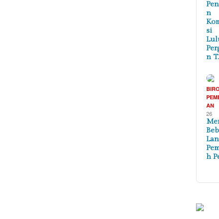
Pen
n
Ko
si
Lul
Per
n T
BIR
PEM
AN
26
Me
Beb
La
Pem
h P