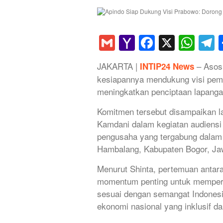
Gmail
Yahoo
Faceboo
X
Wha
T
Mail
JAKARTA |
– Asosi
INTIP24 News
kesiapannya mendukung visi pem
meningkatkan penciptaan lapangan
Komitmen tersebut disampaikan l
Kamdani dalam kegiatan audiensi
pengusaha yang tergabung dalam o
Hambalang, Kabupaten Bogor, Jaw
Menurut Shinta, pertemuan antar
momentum penting untuk memperku
sesuai dengan semangat Indones
ekonomi nasional yang inklusif da