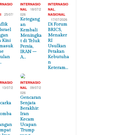
ERNASIO
INTERNASIO
INTERNASIO
,
18/07/2
,
NAL
NAL
25/07/
026
I
NASIONAL
Ketegang
17/07/2026
flik
Di Forum
an
Israel
BRICS,
Kembali
ngan
Menaker
Meningka
n Kini
RI
t di Teluk
masuk
Usulkan
Persia,
se
Petakan
IRAN –
ulan
Kebutuha
A…
…
n
Keteram…
ERNASIO
INTERNASIO
13/07/2
09/07/2
NAL
026
Gencaran
carka
Senjata
Berakhir:
lomba
Iran
Kecam
angan
Ucapan
empat
Trump