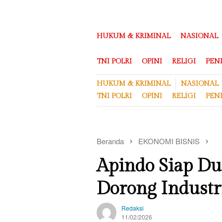
Loncat
ke
konten
HUKUM & KRIMINAL
NASIONAL
TNI POLRI
OPINI
RELIGI
PEN
HUKUM & KRIMINAL
NASIONAL
TNI POLRI
OPINI
RELIGI
PEN
Beranda
EKONOMI BISNIS
Apindo Siap Du
Dorong Industri
Redaksi
11/02/2026