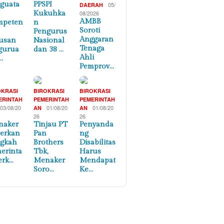
guata
PPSPI
05/
DAERAH
Kukuhka
08/2026
AMBB
mpeten
n
Soroti
Pengurus
Anggaran
usan
Nasional
Tenaga
gurua
dan 38 …
Ahli
…
Pemprov…
OKRASI
BIROKRASI
BIROKRASI
ERINTAH
PEMERINTAH
PEMERINTAH
03/08/20
01/08/20
01/08/20
AN
AN
26
26
naker
Tinjau PT
Penyanda
erkan
Pan
ng
ngkah
Brothers
Disabilitas
erinta
Tbk,
Harus
erk…
Menaker
Mendapat
Soro…
Ke…