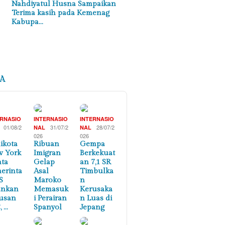
Nahdiyatul Husna Sampaikan
Terima kasih pada Kemenag
Kabupa…
A
ERNASIO
INTERNASIO
INTERNASIO
01/08/2
31/07/2
28/07/2
NAL
NAL
026
026
ikota
Ribuan
Gempa
 York
Imigran
Berkekuat
ta
Gelap
an 7,1 SR
erinta
Asal
Timbulka
S
Maroko
n
ankan
Memasuk
Kerusaka
usan
i Perairan
n Luas di
, …
Spanyol
Jepang