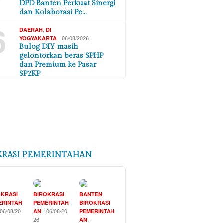
DPD Banten Perkuat Sinergi
dan Kolaborasi Pe…
6
,
DAERAH
DI
06/08/2026
YOGYAKARTA
Bulog DIY masih
gelontorkan beras SPHP
dan Premium ke Pasar
SP2KP
KRASI PEMERINTAHAN
,
OKRASI
BIROKRASI
BANTEN
ERINTAH
PEMERINTAH
BIROKRASI
06/08/20
06/08/20
AN
PEMERINTAH
26
,
AN