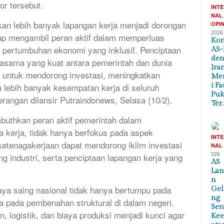
or tersebut.
INT
NAL
kan lebih banyak lapangan kerja menjadi dorongan
OPIN
2026
iap mengambil peran aktif dalam memperluas
Kon
pertumbuhan ekonomi yang inklusif. Penciptaan
AS-
de
asama yang kuat antara pemerintah dan dunia
Ira
i untuk mendorong investasi, meningkatkan
Me
i Fa
 lebih banyak kesempatan kerja di seluruh
Puk
erangan dilansir Putraindonews, Selasa (10/2).
Ter
buthkan peran aktif pemerintah dalam
a kerja, tidak hanya berfokus pada aspek
INT
ketenagakerjaan dapat mendorong iklim investasi
NAL
026
g industri, serta penciptaan lapangan kerja yang
AS
Lan
n
aya saing nasional tidak hanya bertumpu pada
Ge
ng
ga pada pembenahan struktural di dalam negeri.
Ser
n, logistik, dan biaya produksi menjadi kunci agar
Ke