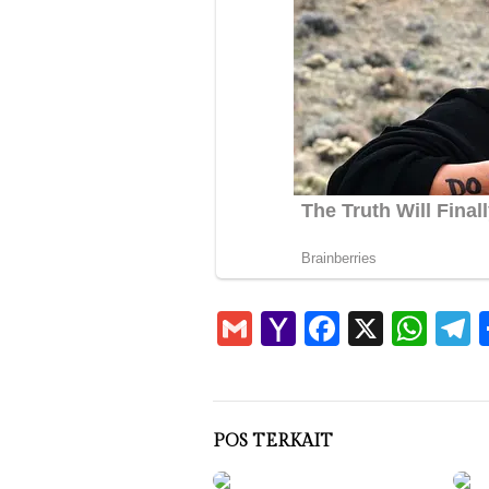
Gmail
Yahoo
Faceboo
X
Wha
T
Mail
POS TERKAIT