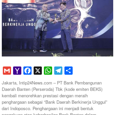
Gmail
Yahoo
Facebook
X
WhatsApp
Telegram
Share
Mail
Jakarta, Intip24News.com – PT Bank Pembangunan
Daerah Banten (Perseroda) Tbk (kode emiten BEKS)
kembali menorehkan prestasi dengan meraih
penghargaan sebagai “Bank Daerah Berkinerja Unggul”
dari Indoposco. Penghargaan ini menjadi bentuk
pengakuan atas keberhasilan Bank Banten dalam