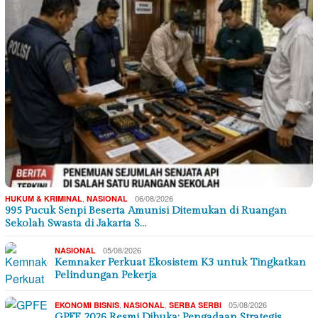
,
06/08/2026
HUKUM & KRIMINAL
NASIONAL
995 Pucuk Senpi Beserta Amunisi Ditemukan di Ruangan
Sekolah Swasta di Jakarta S…
05/08/2026
NASIONAL
Kemnaker Perkuat Ekosistem K3 untuk Tingkatkan
Pelindungan Pekerja
,
,
05/08/2026
EKONOMI BISNIS
NASIONAL
SERBA SERBI
GPFE 2026 Resmi Dibuka: Pengadaan Strategis