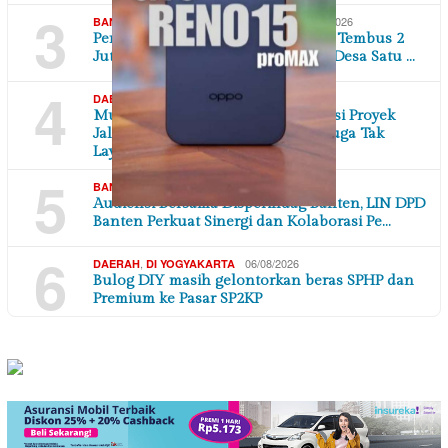
3
,
,
06/08/2026
BANTEN
DAERAH
EKONOMI BISNIS
Permintaan Jagung Industri Pakan Tembus 2
Juta Ton, Andra Soni Dorong Satu Desa Satu …
4
,
06/08/2026
DAERAH
JAWA BARAT
Mutu Dipertanyakan, Tulangan Besi Proyek
Jalan Poros Desa di Karawang Diduga Tak
Laya…
5
,
06/08/2026
BANTEN
DAERAH
Audiensi Bersama Disperindag Banten, LIN DPD
Banten Perkuat Sinergi dan Kolaborasi Pe…
6
,
06/08/2026
DAERAH
DI YOGYAKARTA
Bulog DIY masih gelontorkan beras SPHP dan
Premium ke Pasar SP2KP