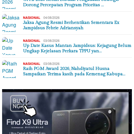
Dorong Percepatan Program Prioritas …
04/08/2026
NASIONAL
Jaksa Agung Resmi Berhentikan Sementara Ex
Jampidsus Febrie Adriansyah
03/08/2026
NASIONAL
Up Date Kasus Mantan Jampidsus: Kejagung Belum
Ungkap Kejelasan Perkara TPPU yan…
03/08/2026
NASIONAL
Raih PGM Award 2026, Nahdiyatul Husna
Sampaikan Terima kasih pada Kemenag Kabupa…