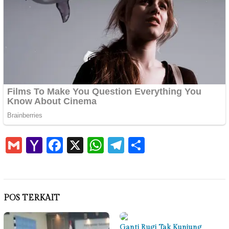
Gmail
Yahoo
Facebook
X
WhatsApp
Telegram
Share
Mail
POS TERKAIT
Ganti Rugi Tak Kunjung