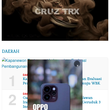
DAERAH
×
1
,
06/08/2026
DAERAH
DI YOGYAKARTA
Kapanewon Tanjungsari Laksanakan Evaluasi
Pembangunan Zona Integritas Menuju WBK
2
,
06/08/2026
DAERAH
JAWA BARAT
Ganti Rugi Tak Kunjung Dibayar, Wawan
Irawan Didampingi Kuasa Hukum Geruduk 3
Instans…