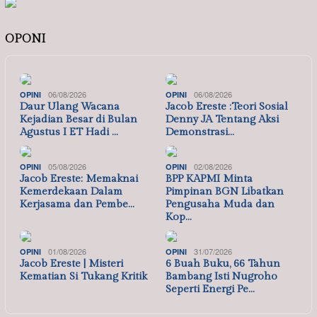
OPONI
06/08/2026
06/08/2026
OPINI
OPINI
Daur Ulang Wacana
Jacob Ereste :Teori Sosial
Kejadian Besar di Bulan
Denny JA Tentang Aksi
Agustus I ET Hadi …
Demonstrasi…
05/08/2026
02/08/2026
OPINI
OPINI
Jacob Ereste: Memaknai
BPP KAPMI Minta
Kemerdekaan Dalam
Pimpinan BGN Libatkan
Kerjasama dan Pembe…
Pengusaha Muda dan
Kop…
01/08/2026
31/07/2026
OPINI
OPINI
Jacob Ereste | Misteri
6 Buah Buku, 66 Tahun
Kematian Si Tukang Kritik
Bambang Isti Nugroho
Seperti Energi Pe…