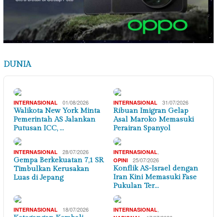
DUNIA
01/08/2026
31/07/2026
INTERNASIONAL
INTERNASIONAL
Walikota New York Minta
Ribuan Imigran Gelap
Pemerintah AS Jalankan
Asal Maroko Memasuki
Putusan ICC, …
Perairan Spanyol
28/07/2026
,
INTERNASIONAL
INTERNASIONAL
Gempa Berkekuatan 7,1 SR
25/07/2026
OPINI
Konflik AS-Israel dengan
Timbulkan Kerusakan
Iran Kini Memasuki Fase
Luas di Jepang
Pukulan Ter…
18/07/2026
,
INTERNASIONAL
INTERNASIONAL