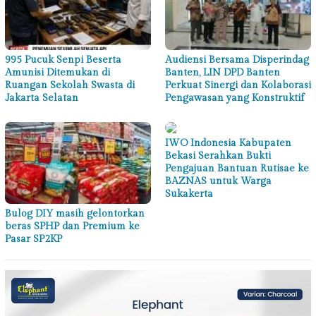
995 Pucuk Senpi Beserta
Audiensi Bersama Disperindag
Amunisi Ditemukan di
Banten, LIN DPD Banten
Ruangan Sekolah Swasta di
Perkuat Sinergi dan Kolaborasi
Jakarta Selatan
Pengawasan yang Konstruktif
IWO Indonesia Kabupaten
Bekasi Serahkan Bukti
Pengajuan Bantuan Rutisae ke
BAZNAS untuk Warga
Sukakerta
Bulog DIY masih gelontorkan
beras SPHP dan Premium ke
Pasar SP2KP