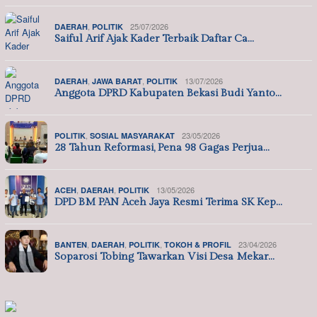
,
25/07/2026
DAERAH
POLITIK
Saiful Arif Ajak Kader Terbaik Daftar Ca…
,
,
13/07/2026
DAERAH
JAWA BARAT
POLITIK
Anggota DPRD Kabupaten Bekasi Budi Yanto…
,
23/05/2026
POLITIK
SOSIAL MASYARAKAT
28 Tahun Reformasi, Pena 98 Gagas Perjua…
,
,
13/05/2026
ACEH
DAERAH
POLITIK
DPD BM PAN Aceh Jaya Resmi Terima SK Kep…
,
,
,
23/04/2026
BANTEN
DAERAH
POLITIK
TOKOH & PROFIL
Soparosi Tobing Tawarkan Visi Desa Mekar…