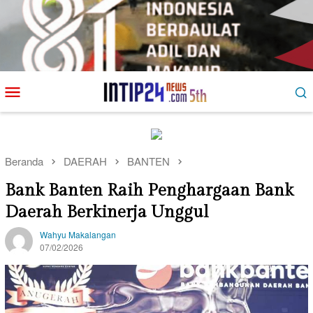
Loncat
Menu
ke
Mobile
konten
Beranda
DAERAH
BANTEN
Bank Banten Raih Penghargaan Bank
Daerah Berkinerja Unggul
Wahyu Makalangan
07/02/2026