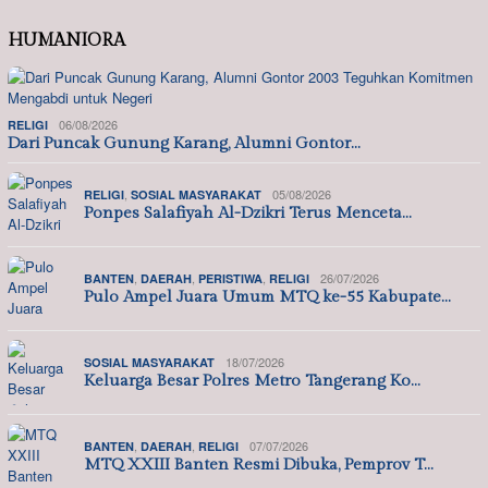
HUMANIORA
06/08/2026
RELIGI
Dari Puncak Gunung Karang, Alumni Gontor…
,
05/08/2026
RELIGI
SOSIAL MASYARAKAT
Ponpes Salafiyah Al-Dzikri Terus Menceta…
,
,
,
26/07/2026
BANTEN
DAERAH
PERISTIWA
RELIGI
Pulo Ampel Juara Umum MTQ ke-55 Kabupate…
18/07/2026
SOSIAL MASYARAKAT
Keluarga Besar Polres Metro Tangerang Ko…
,
,
07/07/2026
BANTEN
DAERAH
RELIGI
MTQ XXIII Banten Resmi Dibuka, Pemprov T…