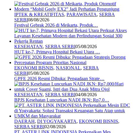
IPTEK & KREATIFITAS
,
PARAWISATA
,
SERBA
SERBI
08/08/2026
Festival Gebrak 2026 di Meikarta, Produk…
KESEHATAN
,
SERBA SERBI
05/08/2026
HUT ke-7, Primaya Hospital Bekasi Utara …
EKONOMI BISNIS
,
NASIONAL
,
SERBA
SERBI
05/08/2026
GPFE 2026 Resmi Dibuka: Pengadaan Strate…
KESEHATAN
,
SERBA SERBI
04/08/2026
BPJS Kesehatan Luncurkan NADI JKN: Rp7.0…
DAERAH
,
DI YOGYAKARTA
,
EKONOMI BISNIS
,
SERBA SERBI
02/08/2026
PT. ASTER LINK INDONESIA Perkenalkan Mes…