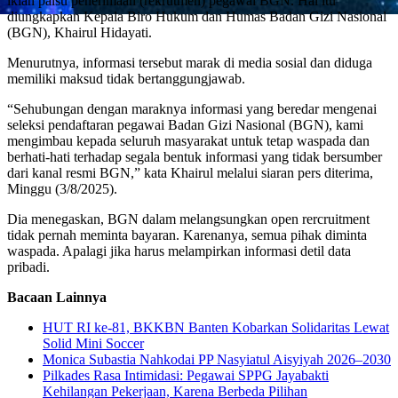
iklan palsu penerimaan (rekrutmen) pegawai BGN. Hal itu
diungkapkan Kepala Biro Hukum dan Humas Badan Gizi Nasional
(BGN), Khairul Hidayati.
Menurutnya, informasi tersebut marak di media sosial dan diduga
memiliki maksud tidak bertanggungjawab.
“Sehubungan dengan maraknya informasi yang beredar mengenai
seleksi pendaftaran pegawai Badan Gizi Nasional (BGN), kami
mengimbau kepada seluruh masyarakat untuk tetap waspada dan
berhati-hati terhadap segala bentuk informasi yang tidak bersumber
dari kanal resmi BGN,” kata Khairul melalui siaran pers diterima,
Minggu (3/8/2025).
Dia menegaskan, BGN dalam melangsungkan open rercruitment
tidak pernah meminta bayaran. Karenanya, semua pihak diminta
waspada. Apalagi jika harus melampirkan informasi detil data
pribadi.
Bacaan Lainnya
HUT RI ke-81, BKKBN Banten Kobarkan Solidaritas Lewat
Solid Mini Soccer
Monica Subastia Nahkodai PP Nasyiatul Aisyiyah 2026–2030
Pilkades Rasa Intimidasi: Pegawai SPPG Jayabakti
Kehilangan Pekerjaan, Karena Berbeda Pilihan