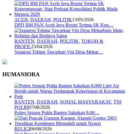
ACEH
,
DAERAH
,
POLITIK
13/05/2026
DPD BM PAN Aceh Jaya Resmi Terima SK Kep…
BANTEN
,
DAERAH
,
POLITIK
,
TOKOH &
PROFIL
23/04/2026
Soparosi Tobing Tawarkan Visi Desa Mekar…
HUMANIORA
BANTEN
,
DAERAH
,
SOSIAL MASYARAKAT
,
TNI
POLRI
07/08/2026
Polres Serang Polda Banten Salurkan 8.00…
RELIGI
06/08/2026