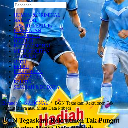
HUKUM & KRIMINAL
NASIONAL
TOKOH & PROFIL
KESEHATAN
OLAHRAGA
DAERAH
INTERNASIONAL
METROPOLITAN
TNI POLRI
OPINI
RELIGI
PENDIDIKAN
SERBA SERBI
POLITIK
SEJARAH & BUDAYA
Beranda
NASIONAL
BGN Tegaskan: Rekrutmen Tak
Pungut Biaya atau Minta Data Pribadi
BGN Tegaskan: Rekrutmen Tak Pungut
Biaya atau Minta Data Pribadi