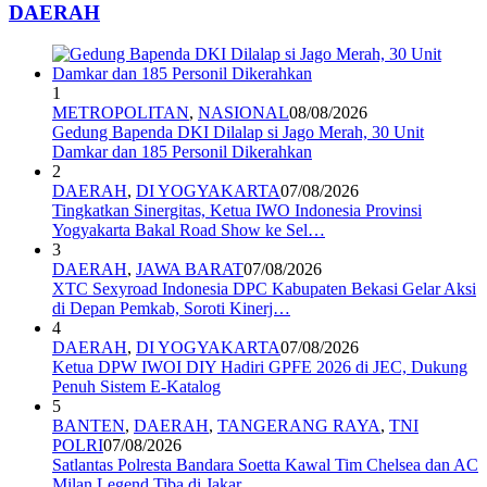
DAERAH
1
METROPOLITAN
,
NASIONAL
08/08/2026
Gedung Bapenda DKI Dilalap si Jago Merah, 30 Unit
Damkar dan 185 Personil Dikerahkan
2
DAERAH
,
DI YOGYAKARTA
07/08/2026
Tingkatkan Sinergitas, Ketua IWO Indonesia Provinsi
Yogyakarta Bakal Road Show ke Sel…
3
DAERAH
,
JAWA BARAT
07/08/2026
XTC Sexyroad Indonesia DPC Kabupaten Bekasi Gelar Aksi
di Depan Pemkab, Soroti Kinerj…
4
DAERAH
,
DI YOGYAKARTA
07/08/2026
Ketua DPW IWOI DIY Hadiri GPFE 2026 di JEC, Dukung
Penuh Sistem E-Katalog
5
BANTEN
,
DAERAH
,
TANGERANG RAYA
,
TNI
POLRI
07/08/2026
Satlantas Polresta Bandara Soetta Kawal Tim Chelsea dan AC
Milan Legend Tiba di Jakar…