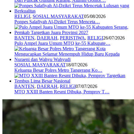
Dari Puncak Gunung Karang, Alumni Gontor…
RELIGI
,
SOSIAL MASYARAKAT
05/08/2026
Ponpes Salafiyah Al-Dzikri Terus Menceta…
BANTEN
,
DAERAH
,
PERISTIWA
,
RELIGI
26/07/2026
Pulo Ampel Juara Umum MTQ ke-55 Kabupate…
SOSIAL MASYARAKAT
18/07/2026
Keluarga Besar Polres Metro Tangerang Ko…
BANTEN
,
DAERAH
,
RELIGI
07/07/2026
MTQ XXIII Banten Resmi Dibuka, Pemprov T…