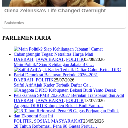
PARLEMENTARIA
DAERAH
,
JAWA BARAT
,
POLITIK
03/08/2026
Main Politik? Siap Kehilangan Jabatan! C…
DAERAH
,
POLITIK
25/07/2026
Saiful Arif Ajak Kader Terbaik Daftar Ca…
DAERAH
,
JAWA BARAT
,
POLITIK
13/07/2026
Anggota DPRD Kabupaten Bekasi Budi Yanto…
POLITIK
,
SOSIAL MASYARAKAT
23/05/2026
28 Tahun Reformasi, Pena 98 Gagas Perjua…