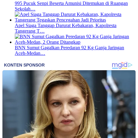
995 Pucuk Senpi Beserta Amunisi Ditemukan di Ruangan
Sekolah…
Apel Siaga Tanggap Darurat Kebakaran, Kapolresta
Tangerang T…
BNN Sumut Gagalkan Peredaran 92 Kg Ganja Jaringan
Aceh-Medan…