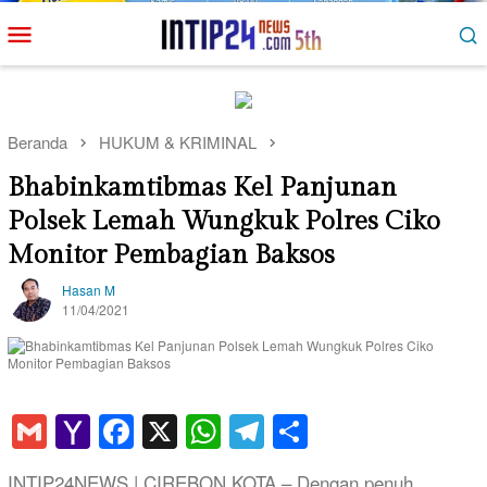
Loncat
Menu
ke
Mobile
konten
Beranda
HUKUM & KRIMINAL
Bhabinkamtibmas Kel Panjunan
Polsek Lemah Wungkuk Polres Ciko
Monitor Pembagian Baksos
Hasan M
11/04/2021
Gmail
Yahoo
Facebook
X
WhatsApp
Telegram
Share
Mail
INTIP24NEWS | CIREBON KOTA – Dengan penuh