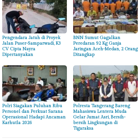
Pengendara Jatuh di Proyek
BNN Sumut Gagalkan
Jalan Puser-Samparwadi, K3
Peredaran 92 Kg Ganja
CV Cipta Nayra
Jaringan Aceh-Medan, 2 Orang
Dipertanyakan
Ditangkap
Polri Siagakan Puluhan Ribu
Polresta Tangerang Bareng
Personel dan Perkuat Sarana
Mahasiswa Lentera Muda
Operasional Hadapi Ancaman
Gelar Jumat Asri, Bersih-
Karhutla 2026
bersih Lingkungan di
Tigaraksa