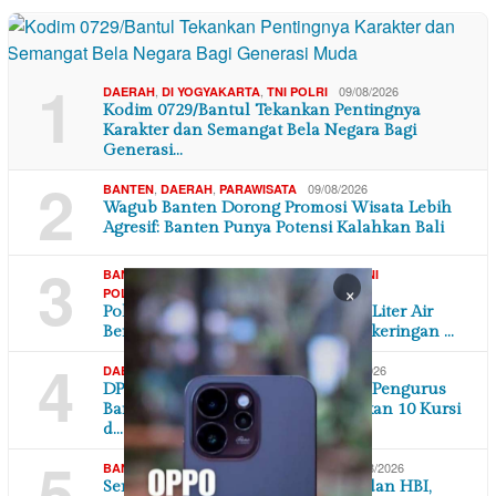
1
,
,
09/08/2026
DAERAH
DI YOGYAKARTA
TNI POLRI
Kodim 0729/Bantul Tekankan Pentingnya
Karakter dan Semangat Bela Negara Bagi
Generasi…
2
,
,
09/08/2026
BANTEN
DAERAH
PARAWISATA
Wagub Banten Dorong Promosi Wisata Lebih
Agresif: Banten Punya Potensi Kalahkan Bali
3
,
,
,
BANTEN
DAERAH
SOSIAL MASYARAKAT
TNI
×
09/08/2026
POLRI
Polres Serang Distribusikan 16.000 Liter Air
Bersih untuk Warga Terdampak Kekeringan …
4
,
,
09/08/2026
DAERAH
DI YOGYAKARTA
POLITIK
DPC PKB Gunungkidul Kukuhkan Pengurus
Baru Masa Bakti 2026-2031, Targetkan 10 Kursi
d…
5
,
,
09/08/2026
BANTEN
DAERAH
TANGERANG RAYA
Semangat Peringati Kemerdekaan dan HBI,