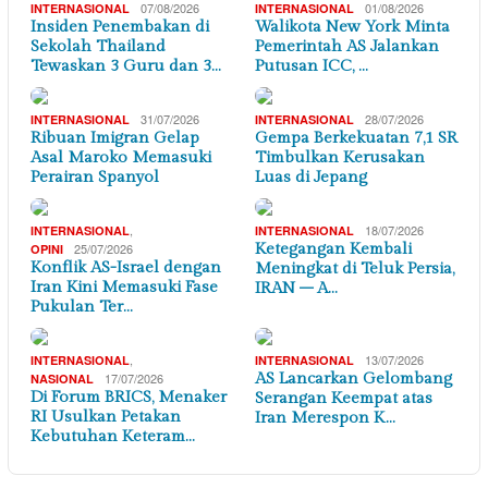
07/08/2026
01/08/2026
INTERNASIONAL
INTERNASIONAL
Insiden Penembakan di
Walikota New York Minta
Sekolah Thailand
Pemerintah AS Jalankan
Tewaskan 3 Guru dan 3…
Putusan ICC, …
31/07/2026
28/07/2026
INTERNASIONAL
INTERNASIONAL
Ribuan Imigran Gelap
Gempa Berkekuatan 7,1 SR
Asal Maroko Memasuki
Timbulkan Kerusakan
Perairan Spanyol
Luas di Jepang
,
18/07/2026
INTERNASIONAL
INTERNASIONAL
25/07/2026
Ketegangan Kembali
OPINI
Konflik AS-Israel dengan
Meningkat di Teluk Persia,
Iran Kini Memasuki Fase
IRAN – A…
Pukulan Ter…
,
13/07/2026
INTERNASIONAL
INTERNASIONAL
17/07/2026
AS Lancarkan Gelombang
NASIONAL
Di Forum BRICS, Menaker
Serangan Keempat atas
RI Usulkan Petakan
Iran Merespon K…
Kebutuhan Keteram…