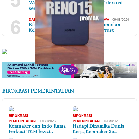
Warga KPK Pondok Kelapa Rawat Toleransi
serta…
6
,
,
09/08/2026
DAERAH
DI YOGYAKARTA
SEJARAH & BUDAYA
Ribuan Penonton Terhipnotis Penampilan
Kelompok Seni Jathilan Yogo Joo Pruso
BIROKRASI PEMERINTAHAN
BIROKRASI
BIROKRASI
09/08/2026
07/08/2026
PEMERINTAHAN
PEMERINTAHAN
Kemnaker dan Indo-Rama
Hadapi Dinamika Dunia
Perkuat TKM lewat…
Kerja, Kemnaker Se…