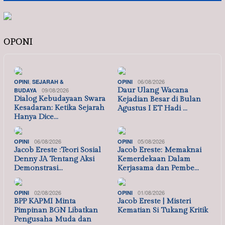
OPONI
,
06/08/2026
OPINI
SEJARAH &
OPINI
09/08/2026
Daur Ulang Wacana
BUDAYA
Dialog Kebudayaan Swara
Kejadian Besar di Bulan
Kesadaran: Ketika Sejarah
Agustus I ET Hadi …
Hanya Dice…
06/08/2026
05/08/2026
OPINI
OPINI
Jacob Ereste :Teori Sosial
Jacob Ereste: Memaknai
Denny JA Tentang Aksi
Kemerdekaan Dalam
Demonstrasi…
Kerjasama dan Pembe…
02/08/2026
01/08/2026
OPINI
OPINI
BPP KAPMI Minta
Jacob Ereste | Misteri
Pimpinan BGN Libatkan
Kematian Si Tukang Kritik
Pengusaha Muda dan