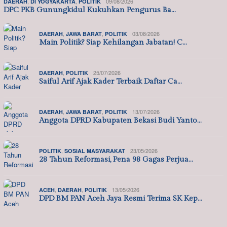
,
,
09/08/2026
DAERAH
DI YOGYAKARTA
POLITIK
DPC PKB Gunungkidul Kukuhkan Pengurus Ba…
,
,
03/08/2026
DAERAH
JAWA BARAT
POLITIK
Main Politik? Siap Kehilangan Jabatan! C…
,
25/07/2026
DAERAH
POLITIK
Saiful Arif Ajak Kader Terbaik Daftar Ca…
,
,
13/07/2026
DAERAH
JAWA BARAT
POLITIK
Anggota DPRD Kabupaten Bekasi Budi Yanto…
,
23/05/2026
POLITIK
SOSIAL MASYARAKAT
28 Tahun Reformasi, Pena 98 Gagas Perjua…
,
,
13/05/2026
ACEH
DAERAH
POLITIK
DPD BM PAN Aceh Jaya Resmi Terima SK Kep…