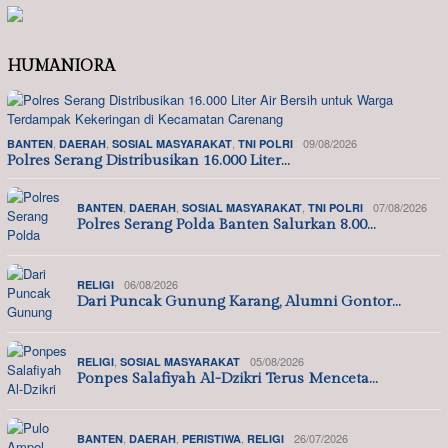
HUMANIORA
,
,
,
09/08/2026
BANTEN
DAERAH
SOSIAL MASYARAKAT
TNI POLRI
Polres Serang Distribusikan 16.000 Liter…
,
,
,
07/08/2026
BANTEN
DAERAH
SOSIAL MASYARAKAT
TNI POLRI
Polres Serang Polda Banten Salurkan 8.00…
06/08/2026
RELIGI
Dari Puncak Gunung Karang, Alumni Gontor…
,
05/08/2026
RELIGI
SOSIAL MASYARAKAT
Ponpes Salafiyah Al-Dzikri Terus Menceta…
,
,
,
26/07/2026
BANTEN
DAERAH
PERISTIWA
RELIGI