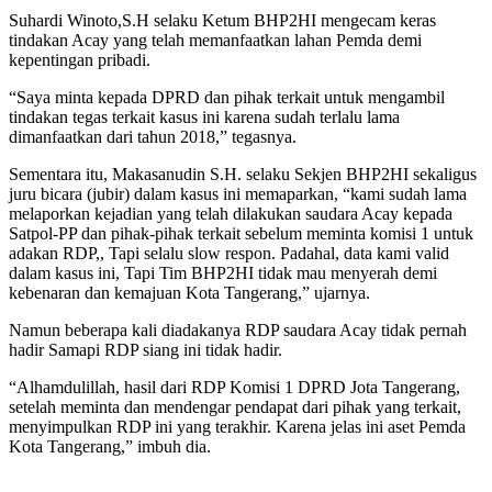
Suhardi Winoto,S.H selaku Ketum BHP2HI mengecam keras
tindakan Acay yang telah memanfaatkan lahan Pemda demi
kepentingan pribadi.
“Saya minta kepada DPRD dan pihak terkait untuk mengambil
tindakan tegas terkait kasus ini karena sudah terlalu lama
dimanfaatkan dari tahun 2018,” tegasnya.
Sementara itu, Makasanudin S.H. selaku Sekjen BHP2HI sekaligus
juru bicara (jubir) dalam kasus ini memaparkan, “kami sudah lama
melaporkan kejadian yang telah dilakukan saudara Acay kepada
Satpol-PP dan pihak-pihak terkait sebelum meminta komisi 1 untuk
adakan RDP,, Tapi selalu slow respon. Padahal, data kami valid
dalam kasus ini, Tapi Tim BHP2HI tidak mau menyerah demi
kebenaran dan kemajuan Kota Tangerang,” ujarnya.
Namun beberapa kali diadakanya RDP saudara Acay tidak pernah
hadir Samapi RDP siang ini tidak hadir.
“Alhamdulillah, hasil dari RDP Komisi 1 DPRD Jota Tangerang,
setelah meminta dan mendengar pendapat dari pihak yang terkait,
menyimpulkan RDP ini yang terakhir. Karena jelas ini aset Pemda
Kota Tangerang,” imbuh dia.