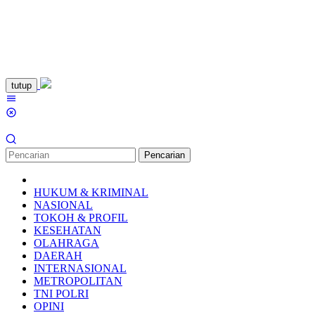
Loncat
tutup
ke
Menu
konten
Mobile
Pencarian
HUKUM & KRIMINAL
NASIONAL
TOKOH & PROFIL
KESEHATAN
OLAHRAGA
DAERAH
INTERNASIONAL
METROPOLITAN
TNI POLRI
OPINI