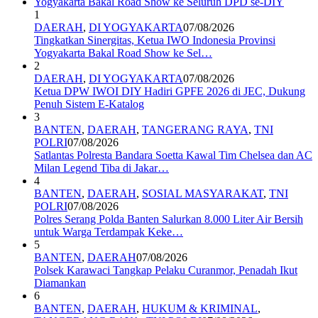
1
DAERAH
,
DI YOGYAKARTA
07/08/2026
Tingkatkan Sinergitas, Ketua IWO Indonesia Provinsi
Yogyakarta Bakal Road Show ke Sel…
2
DAERAH
,
DI YOGYAKARTA
07/08/2026
Ketua DPW IWOI DIY Hadiri GPFE 2026 di JEC, Dukung
Penuh Sistem E-Katalog
3
BANTEN
,
DAERAH
,
TANGERANG RAYA
,
TNI
POLRI
07/08/2026
Satlantas Polresta Bandara Soetta Kawal Tim Chelsea dan AC
Milan Legend Tiba di Jakar…
4
BANTEN
,
DAERAH
,
SOSIAL MASYARAKAT
,
TNI
POLRI
07/08/2026
Polres Serang Polda Banten Salurkan 8.000 Liter Air Bersih
untuk Warga Terdampak Keke…
5
BANTEN
,
DAERAH
07/08/2026
Polsek Karawaci Tangkap Pelaku Curanmor, Penadah Ikut
Diamankan
6
BANTEN
,
DAERAH
,
HUKUM & KRIMINAL
,