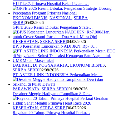
HUT ke-7, Primaya Hospital Bekasi Utara …
EKONOMI BISNIS
,
NASIONAL
,
SERBA
SERBI
05/08/2026
GPFE 2026 Resmi Dibuka: Pengadaan Strate…
KESEHATAN
,
SERBA SERBI
04/08/2026
BPJS Kesehatan Luncurkan NADI JKN: Rp7.0…
DAERAH
,
DI YOGYAKARTA
,
EKONOMI BISNIS
,
SERBA SERBI
02/08/2026
PT. ASTER LINK INDONESIA Perkenalkan Mes…
PARAWISATA
,
SERBA SERBI
01/08/2026
Desainer Meggie Hadiyanto Tampilkan 8 De…
KESEHATAN
,
SERBA SERBI
30/07/2026
Rayakan 20 Tahun, Primaya Hospital Perku…