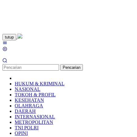
Loncat
tutup
ke
Menu
konten
Mobile
Pencarian
HUKUM & KRIMINAL
NASIONAL
TOKOH & PROFIL
KESEHATAN
OLAHRAGA
DAERAH
INTERNASIONAL
METROPOLITAN
TNI POLRI
OPINI