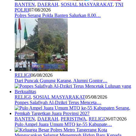
BANTEN
,
DAERAH
,
SOSIAL MASYARAKAT
,
TNI
POLRI
07/08/2026
Polres Serang Polda Banten Salurkan 8.00…
RELIGI
06/08/2026
Dari Puncak Gunung Karang, Alumni Gontor…
RELIGI
,
SOSIAL MASYARAKAT
05/08/2026
Ponpes Salafiyah Al-Dzikri Terus Menceta…
BANTEN
,
DAERAH
,
PERISTIWA
,
RELIGI
26/07/2026
Pulo Ampel Juara Umum MTQ ke-55 Kabupate…