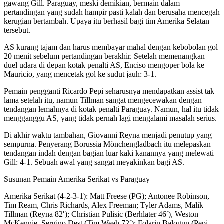
gawang Gill. Paraguay, meski demikian, bermain dalam
pertandingan yang sudah hampir pasti kalah dan berusaha mencegah
kerugian bertambah. Upaya itu berhasil bagi tim Amerika Selatan
tersebut.
AS kurang tajam dan harus membayar mahal dengan kebobolan gol
20 menit sebelum pertandingan berakhir. Setelah memenangkan
duel udara di depan kotak penalti AS, Enciso mengoper bola ke
Mauricio, yang mencetak gol ke sudut jauh: 3-1.
Pemain pengganti Ricardo Pepi seharusnya mendapatkan assist tak
lama setelah itu, namun Tillman sangat mengecewakan dengan
tendangan lemahnya di kotak penalti Paraguay. Namun, hal itu tidak
mengganggu AS, yang tidak pernah lagi mengalami masalah serius.
Di akhir waktu tambahan, Giovanni Reyna menjadi penutup yang
sempurna. Penyerang Borussia Mönchengladbach itu melepaskan
tendangan indah dengan bagian luar kaki kanannya yang melewati
Gill: 4-1. Sebuah awal yang sangat meyakinkan bagi AS.
Susunan Pemain Amerika Serikat vs Paraguay
Amerika Serikat (4-2-3-1): Matt Freese (PG); Antonee Robinson,
Tim Ream, Chris Richards, Alex Freeman; Tyler Adams, Malik
Tillman (Reyna 82′); Christian Pulisic (Berhlater 46′), Weston
McKennie, Sergino Dest (Tim Weah 72′); Folarin Balogun (Pepi