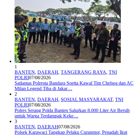
1
BANTEN
,
DAERAH
,
TANGERANG RAYA
,
TNI
POLRI
07/08/2026
Satlantas Polresta Bandara Soetta Kawal Tim Chelsea dan AC
Milan Legend Tiba di Jakar…
2
BANTEN
,
DAERAH
,
SOSIAL MASYARAKAT
,
TNI
POLRI
07/08/2026
Polres Serang Polda Banten Salurkan 8.000 Liter Air Bersih
untuk Warga Terdampak Keke…
3
BANTEN
,
DAERAH
07/08/2026
Polsek Karawaci Tangkap Pelaku Curanmor, Penadah Ikut