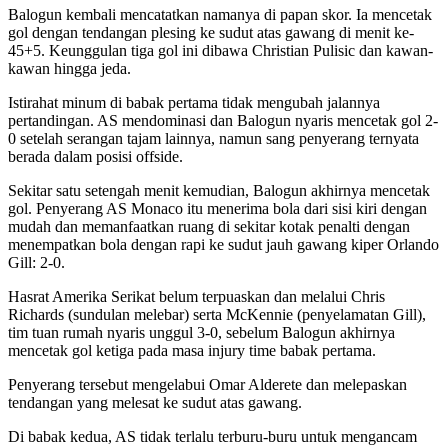
Balogun kembali mencatatkan namanya di papan skor. Ia mencetak
gol dengan tendangan plesing ke sudut atas gawang di menit ke-
45+5. Keunggulan tiga gol ini dibawa Christian Pulisic dan kawan-
kawan hingga jeda.
Istirahat minum di babak pertama tidak mengubah jalannya
pertandingan. AS mendominasi dan Balogun nyaris mencetak gol 2-
0 setelah serangan tajam lainnya, namun sang penyerang ternyata
berada dalam posisi offside.
Sekitar satu setengah menit kemudian, Balogun akhirnya mencetak
gol. Penyerang AS Monaco itu menerima bola dari sisi kiri dengan
mudah dan memanfaatkan ruang di sekitar kotak penalti dengan
menempatkan bola dengan rapi ke sudut jauh gawang kiper Orlando
Gill: 2-0.
Hasrat Amerika Serikat belum terpuaskan dan melalui Chris
Richards (sundulan melebar) serta McKennie (penyelamatan Gill),
tim tuan rumah nyaris unggul 3-0, sebelum Balogun akhirnya
mencetak gol ketiga pada masa injury time babak pertama.
Penyerang tersebut mengelabui Omar Alderete dan melepaskan
tendangan yang melesat ke sudut atas gawang.
Di babak kedua, AS tidak terlalu terburu-buru untuk mengancam