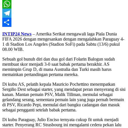
X
WhatsApp
Telegram
Share
INTIP24 News
– Amerika Serikat mengawali laga Piala Dunia
FIFA 2026 dengan mengesankan dengan mengalahkan Paraguay 4-
1 di Stadion Los Angeles (Stadion SoFi) pada Sabtu (13/6) pukul
08.00 WIB.
Sebuah gol bunuh diri dan dua gol dari Folarin Balogun sudah
membuat skor menjadi 3-0 saat babak pertama berakhir. AS
memimpin Grup D, di mana Australia dan Turki masih harus
memainkan pertandingan pertama mereka.
Di kubu AS, pelatih kepala Mauricio Pochettino menempatkan
Sergiño Dest sebagai starter, yang mendapat peran menyerang di sisi
kanan. Mantan pemain PSV, Malik Tillman, memulai sebagai
gelandang serang, sementara pemain lain yang juga pernah bermain
di PSV, Ricardo Pepi, memulai dari bangku cadangan dan masuk
sebagai pengganti setelah babak pertama.
Di kubu Paraguay, Julio Enciso ternyata cukup fit untuk menjadi
starter. Penyerang RC Strasbourg ini mengalami cedera pekan lalu