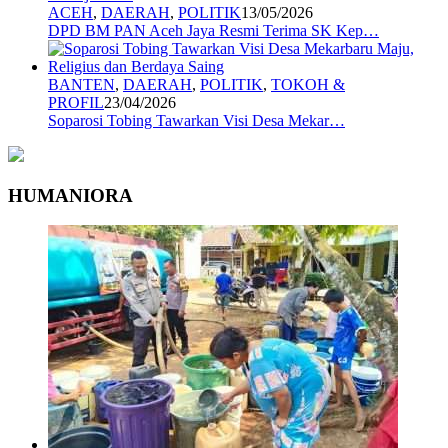
ACEH
,
DAERAH
,
POLITIK
13/05/2026
DPD BM PAN Aceh Jaya Resmi Terima SK Kep…
BANTEN
,
DAERAH
,
POLITIK
,
TOKOH &
PROFIL
23/04/2026
Soparosi Tobing Tawarkan Visi Desa Mekar…
HUMANIORA