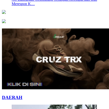
Merespon K…
DAERAH