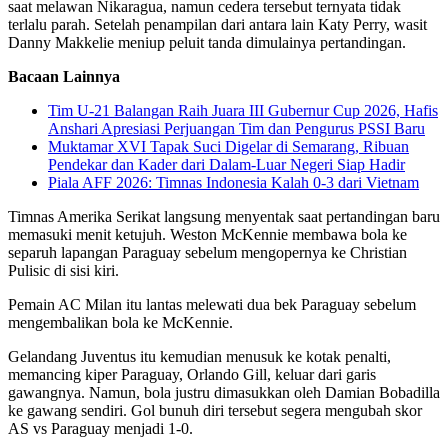
saat melawan Nikaragua, namun cedera tersebut ternyata tidak
terlalu parah. Setelah penampilan dari antara lain Katy Perry, wasit
Danny Makkelie meniup peluit tanda dimulainya pertandingan.
Bacaan Lainnya
Tim U-21 Balangan Raih Juara III Gubernur Cup 2026, Hafis
Anshari Apresiasi Perjuangan Tim dan Pengurus PSSI Baru
Muktamar XVI Tapak Suci Digelar di Semarang, Ribuan
Pendekar dan Kader dari Dalam-Luar Negeri Siap Hadir
Piala AFF 2026: Timnas Indonesia Kalah 0-3 dari Vietnam
Timnas Amerika Serikat langsung menyentak saat pertandingan baru
memasuki menit ketujuh. Weston McKennie membawa bola ke
separuh lapangan Paraguay sebelum mengopernya ke Christian
Pulisic di sisi kiri.
Pemain AC Milan itu lantas melewati dua bek Paraguay sebelum
mengembalikan bola ke McKennie.
Gelandang Juventus itu kemudian menusuk ke kotak penalti,
memancing kiper Paraguay, Orlando Gill, keluar dari garis
gawangnya. Namun, bola justru dimasukkan oleh Damian Bobadilla
ke gawang sendiri. Gol bunuh diri tersebut segera mengubah skor
AS vs Paraguay menjadi 1-0.