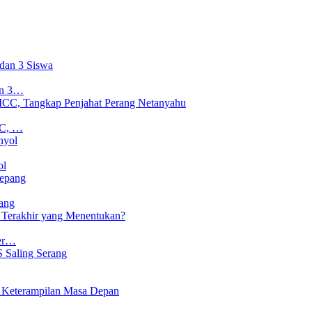
an 3…
CC, …
ol
ang
Ter…