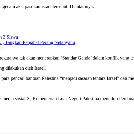
ngecam aksi pasukan israel tersebut. Diantaranya:
n 3 Siswa
C, Tangkap Penjahat Perang Netanyahu
ol
garanya tak akan menerapkan ‘Standar Ganda’ dalam konflik yang terja
g dilakukan oleh Israel.
a pencari bantuan Palestina “menjadi sasaran tentara Israel” dan m
rm media sosial X, Kementerian Luar Negeri Palestina menuduh Perdan