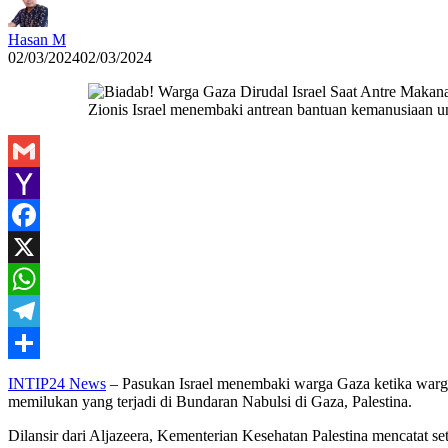
Hasan M
02/03/2024
02/03/2024
Zionis Israel menembaki antrean bantuan kemanusiaan 
Gmail
Yahoo
Mail
Facebook
X
WhatsApp
Telegram
Share
INTIP24 News
– Pasukan Israel menembaki warga Gaza ketika warga
memilukan yang terjadi di Bundaran Nabulsi di Gaza, Palestina.
Dilansir dari Aljazeera, Kementerian Kesehatan Palestina mencatat se