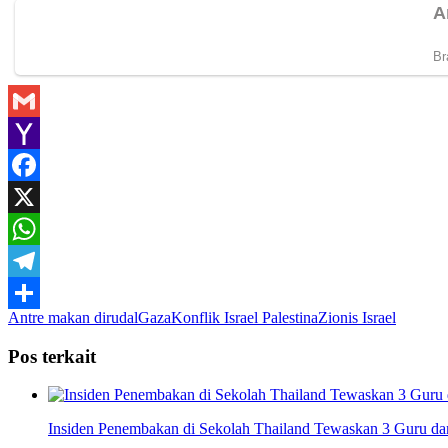
Gmail
Yahoo
Mail
Facebook
X
WhatsApp
Telegram
Antre makan dirudal
Gaza
Konflik Israel Palestina
Zionis Israel
Share
Pos terkait
Insiden Penembakan di Sekolah Thailand Tewaskan 3 Guru da