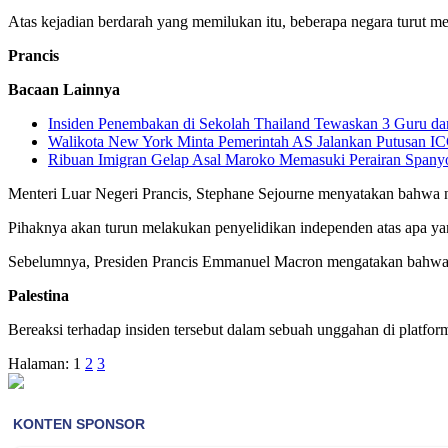
Atas kejadian berdarah yang memilukan itu, beberapa negara turut me
Prancis
Bacaan Lainnya
Insiden Penembakan di Sekolah Thailand Tewaskan 3 Guru da
Walikota New York Minta Pemerintah AS Jalankan Putusan IC
Ribuan Imigran Gelap Asal Maroko Memasuki Perairan Spany
Menteri Luar Negeri Prancis, Stephane Sejourne menyatakan bahwa ne
Pihaknya akan turun melakukan penyelidikan independen atas apa yan
Sebelumnya, Presiden Prancis Emmanuel Macron mengatakan bahwa par
Palestina
Bereaksi terhadap insiden tersebut dalam sebuah unggahan di platfo
Halaman:
1
2
3