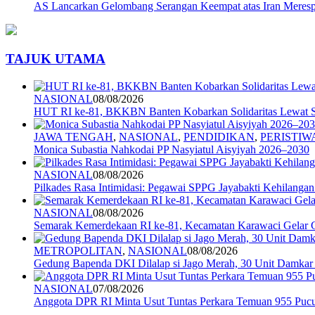
AS Lancarkan Gelombang Serangan Keempat atas Iran Meresp
TAJUK UTAMA
NASIONAL
08/08/2026
HUT RI ke-81, BKKBN Banten Kobarkan Solidaritas Lewat S
JAWA TENGAH
,
NASIONAL
,
PENDIDIKAN
,
PERISTIW
Monica Subastia Nahkodai PP Nasyiatul Aisyiyah 2026–2030
NASIONAL
08/08/2026
Pilkades Rasa Intimidasi: Pegawai SPPG Jayabakti Kehilanga
NASIONAL
08/08/2026
Semarak Kemerdekaan RI ke-81, Kecamatan Karawaci Gelar G
METROPOLITAN
,
NASIONAL
08/08/2026
Gedung Bapenda DKI Dilalap si Jago Merah, 30 Unit Damkar
NASIONAL
07/08/2026
Anggota DPR RI Minta Usut Tuntas Perkara Temuan 955 Pucuk