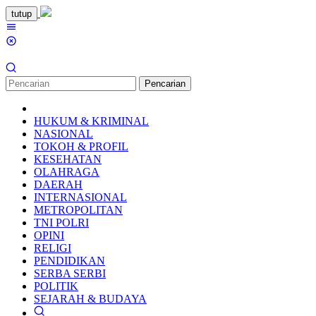
Loncat
tutup
ke
Menu
konten
Mobile
Pencarian
HUKUM & KRIMINAL
NASIONAL
TOKOH & PROFIL
KESEHATAN
OLAHRAGA
DAERAH
INTERNASIONAL
METROPOLITAN
TNI POLRI
OPINI
RELIGI
PENDIDIKAN
SERBA SERBI
POLITIK
SEJARAH & BUDAYA