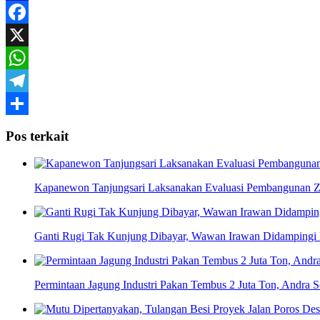
Yahoo
Mail
Facebook
X
WhatsApp
Telegram
Share
Pos terkait
Kapanewon Tanjungsari Laksanakan Evaluasi Pembangunan Z
Ganti Rugi Tak Kunjung Dibayar, Wawan Irawan Didampingi
Permintaan Jagung Industri Pakan Tembus 2 Juta Ton, Andra 