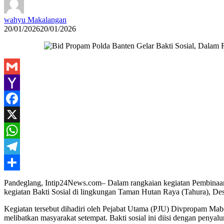
wahyu Makalangan
20/01/2026
20/01/2026
Gmail
Yahoo
Mail
Facebook
X
WhatsApp
Telegram
Share
Pandeglang, Intip24News.com– Dalam rangkaian kegiatan Pembinaan
kegiatan Bakti Sosial di lingkungan Taman Hutan Raya (Tahura), De
Kegiatan tersebut dihadiri oleh Pejabat Utama (PJU) Divpropam M
melibatkan masyarakat setempat. Bakti sosial ini diisi dengan peny