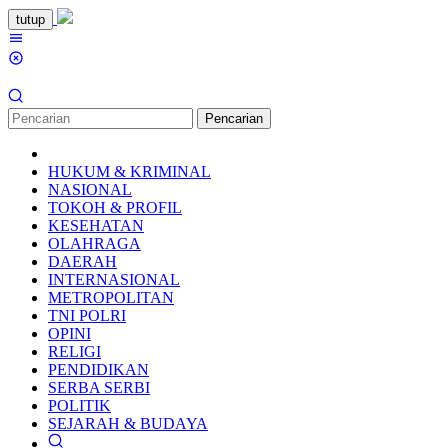
Loncat
tutup
ke
Menu
konten
Mobile
Pencarian
HUKUM & KRIMINAL
NASIONAL
TOKOH & PROFIL
KESEHATAN
OLAHRAGA
DAERAH
INTERNASIONAL
METROPOLITAN
TNI POLRI
OPINI
RELIGI
PENDIDIKAN
SERBA SERBI
POLITIK
SEJARAH & BUDAYA