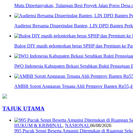
Mutu Dipertanyakan, Tulangan Besi Proyek Jalan Poros Desa
Audiensi Bersama Disperindag Banten, LIN DPD Banten Perku
Bulog DIY masih gelontorkan beras SPHP dan Premium ke P
IWO Indonesia Kabupaten Bekasi Serahkan Bukti Pengajuan
AMBB Soroti Anggaran Tenaga Ahli Pemprov Banten Rp55,47 
TAJUK UTAMA
HUKUM & KRIMINAL
,
NASIONAL
06/08/2026
995 Pucuk Senpi Beserta Amunisi Ditemukan di Ruangan Seko