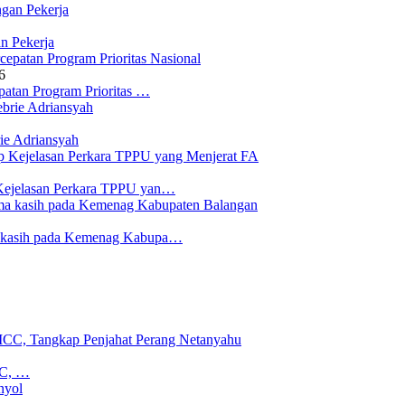
n Pekerja
6
atan Program Prioritas …
ie Adriansyah
Kejelasan Perkara TPPU yan…
a kasih pada Kemenag Kabupa…
CC, …