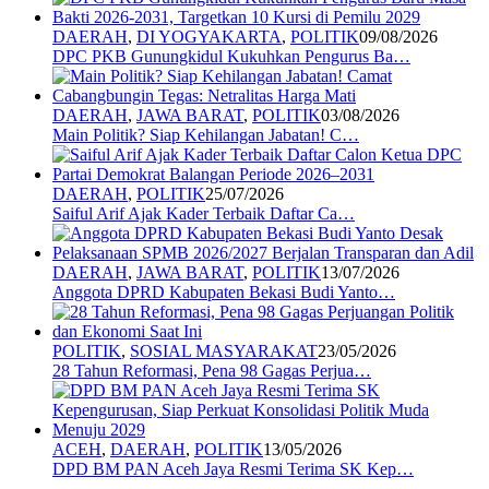
DAERAH
,
DI YOGYAKARTA
,
POLITIK
09/08/2026
DPC PKB Gunungkidul Kukuhkan Pengurus Ba…
DAERAH
,
JAWA BARAT
,
POLITIK
03/08/2026
Main Politik? Siap Kehilangan Jabatan! C…
DAERAH
,
POLITIK
25/07/2026
Saiful Arif Ajak Kader Terbaik Daftar Ca…
DAERAH
,
JAWA BARAT
,
POLITIK
13/07/2026
Anggota DPRD Kabupaten Bekasi Budi Yanto…
POLITIK
,
SOSIAL MASYARAKAT
23/05/2026
28 Tahun Reformasi, Pena 98 Gagas Perjua…
ACEH
,
DAERAH
,
POLITIK
13/05/2026
DPD BM PAN Aceh Jaya Resmi Terima SK Kep…