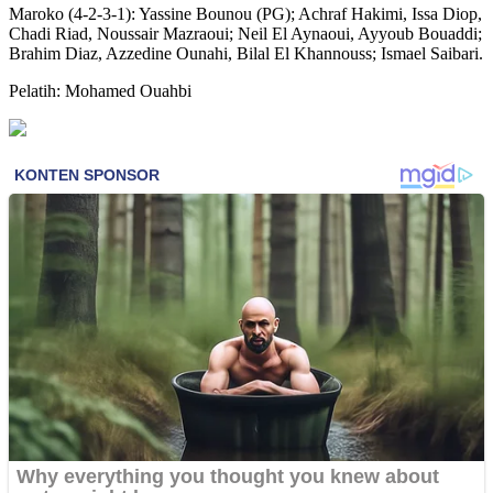
Maroko (4-2-3-1): Yassine Bounou (PG); Achraf Hakimi, Issa Diop,
Chadi Riad, Noussair Mazraoui; Neil El Aynaoui, Ayyoub Bouaddi;
Brahim Diaz, Azzedine Ounahi, Bilal El Khannouss; Ismael Saibari.
Pelatih: Mohamed Ouahbi