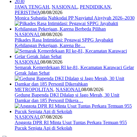
JAWA TENGAH
,
NASIONAL
,
PENDIDIKAN
,
PERISTIWA
08/08/2026
Monica Subastia Nahkodai PP Nasyiatul Aisyiyah 2026–2030
NASIONAL
08/08/2026
Pilkades Rasa Intimidasi: Pegawai SPPG Jayabakti
Kehilangan Pekerjaan, Karena Be…
NASIONAL
08/08/2026
Semarak Kemerdekaan RI ke-81, Kecamatan Karawaci Gelar
Gerak Jalan Sehat
METROPOLITAN
,
NASIONAL
08/08/2026
Gedung Bapenda DKI Dilalap si Jago Merah, 30 Unit
Damkar dan 185 Personil Dikera…
NASIONAL
07/08/2026
Anggota DPR RI Minta Usut Tuntas Perkara Temuan 955
Pucuk Senjata Api di Sekolah