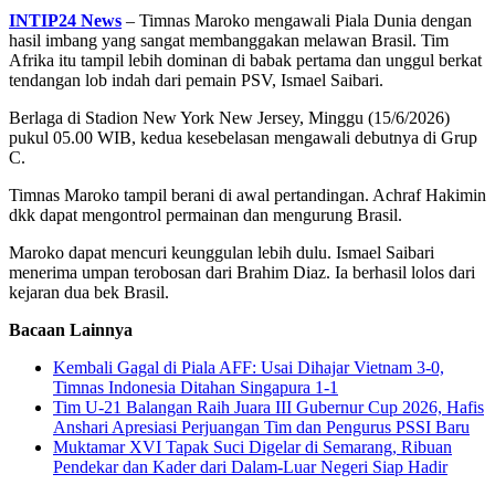
Share
INTIP24 News
– Timnas Maroko mengawali Piala Dunia dengan
hasil imbang yang sangat membanggakan melawan Brasil. Tim
Afrika itu tampil lebih dominan di babak pertama dan unggul berkat
tendangan lob indah dari pemain PSV, Ismael Saibari.
Berlaga di Stadion New York New Jersey, Minggu (15/6/2026)
pukul 05.00 WIB, kedua kesebelasan mengawali debutnya di Grup
C.
Timnas Maroko tampil berani di awal pertandingan. Achraf Hakimin
dkk dapat mengontrol permainan dan mengurung Brasil.
Maroko dapat mencuri keunggulan lebih dulu. Ismael Saibari
menerima umpan terobosan dari Brahim Diaz. Ia berhasil lolos dari
kejaran dua bek Brasil.
Bacaan Lainnya
Kembali Gagal di Piala AFF: Usai Dihajar Vietnam 3-0,
Timnas Indonesia Ditahan Singapura 1-1
Tim U-21 Balangan Raih Juara III Gubernur Cup 2026, Hafis
Anshari Apresiasi Perjuangan Tim dan Pengurus PSSI Baru
Muktamar XVI Tapak Suci Digelar di Semarang, Ribuan
Pendekar dan Kader dari Dalam-Luar Negeri Siap Hadir