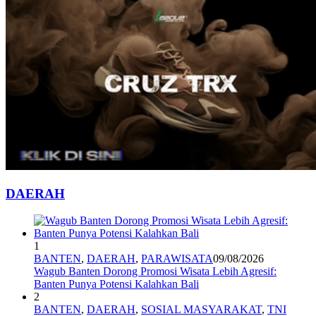
DAERAH
1
BANTEN
,
DAERAH
,
PARAWISATA
09/08/2026
Wagub Banten Dorong Promosi Wisata Lebih Agresif:
Banten Punya Potensi Kalahkan Bali
2
BANTEN
,
DAERAH
,
SOSIAL MASYARAKAT
,
TNI