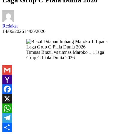
Redaksi
14/06/2026
14/06/2026
Timnas Brazil vs timnas Maroko 1-1 laga
Grup C Piala Dunia 2026
Gmail
Yahoo
Mail
Facebook
X
WhatsApp
Telegram