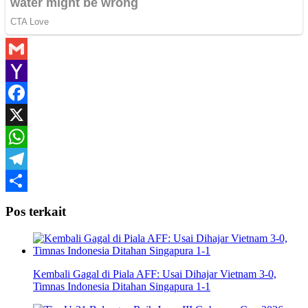
Gmail
Yahoo
Mail
Facebook
X
WhatsApp
Telegram
Share
Pos terkait
Kembali Gagal di Piala AFF: Usai Dihajar Vietnam 3-0,
Timnas Indonesia Ditahan Singapura 1-1