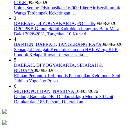
POLRI
09/08/2026
Polres Serang Distribusikan 16.000 Liter Air Bersih untuk
Warga Terdampak Kekeringan …
3
DAERAH
,
DI YOGYAKARTA
,
POLITIK
09/08/2026
DPC PKB Gunungkidul Kukuhkan Pengurus Baru Masa
Bakti 2026-2031, Targetkan 10 Kursi d…
4
BANTEN
,
DAERAH
,
TANGERANG RAYA
09/08/2026
Semangat Peringati Kemerdekaan dan HBI, Warga KPK
Pondok Kelapa Rawat Toleransi serta…
5
DAERAH
,
DI YOGYAKARTA
,
SEJARAH &
BUDAYA
09/08/2026
Ribuan Penonton Terhipnotis Penampilan Kelompok Seni
Jathilan Yogo Joo Pruso
6
METROPOLITAN
,
NASIONAL
08/08/2026
Gedung Bapenda DKI Dilalap si Jago Merah, 30 Unit
Damkar dan 185 Personil Dikerahkan