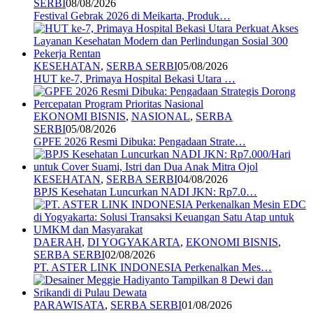
SERBI
08/08/2026
Festival Gebrak 2026 di Meikarta, Produk…
KESEHATAN
,
SERBA SERBI
05/08/2026
HUT ke-7, Primaya Hospital Bekasi Utara …
EKONOMI BISNIS
,
NASIONAL
,
SERBA
SERBI
05/08/2026
GPFE 2026 Resmi Dibuka: Pengadaan Strate…
KESEHATAN
,
SERBA SERBI
04/08/2026
BPJS Kesehatan Luncurkan NADI JKN: Rp7.0…
DAERAH
,
DI YOGYAKARTA
,
EKONOMI BISNIS
,
SERBA SERBI
02/08/2026
PT. ASTER LINK INDONESIA Perkenalkan Mes…
PARAWISATA
,
SERBA SERBI
01/08/2026