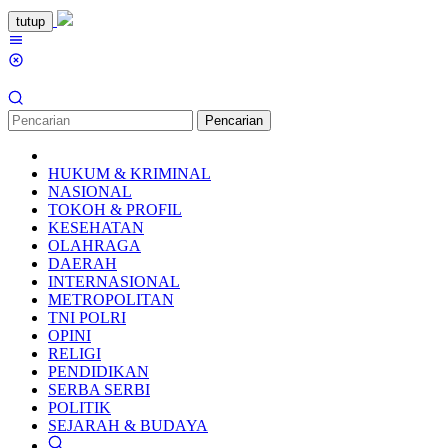
Loncat
tutup
ke
Menu
konten
Mobile
Pencarian
HUKUM & KRIMINAL
NASIONAL
TOKOH & PROFIL
KESEHATAN
OLAHRAGA
DAERAH
INTERNASIONAL
METROPOLITAN
TNI POLRI
OPINI
RELIGI
PENDIDIKAN
SERBA SERBI
POLITIK
SEJARAH & BUDAYA