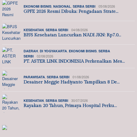
,
,
05/08/2026
EKONOMI BISNIS
NASIONAL
SERBA SERBI
GPFE 2026 Resmi Dibuka: Pengadaan Strate…
,
04/08/2026
KESEHATAN
SERBA SERBI
BPJS Kesehatan Luncurkan NADI JKN: Rp7.0…
,
,
,
DAERAH
DI YOGYAKARTA
EKONOMI BISNIS
SERBA
02/08/2026
SERBI
PT. ASTER LINK INDONESIA Perkenalkan Mes…
,
01/08/2026
PARAWISATA
SERBA SERBI
Desainer Meggie Hadiyanto Tampilkan 8 De…
,
30/07/2026
KESEHATAN
SERBA SERBI
Rayakan 20 Tahun, Primaya Hospital Perku…