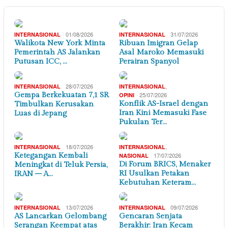
01/08/2026
31/07/2026
INTERNASIONAL
INTERNASIONAL
Walikota New York Minta
Ribuan Imigran Gelap
Pemerintah AS Jalankan
Asal Maroko Memasuki
Putusan ICC, …
Perairan Spanyol
28/07/2026
,
INTERNASIONAL
INTERNASIONAL
Gempa Berkekuatan 7,1 SR
25/07/2026
OPINI
Konflik AS-Israel dengan
Timbulkan Kerusakan
Iran Kini Memasuki Fase
Luas di Jepang
Pukulan Ter…
18/07/2026
,
INTERNASIONAL
INTERNASIONAL
Ketegangan Kembali
17/07/2026
NASIONAL
Di Forum BRICS, Menaker
Meningkat di Teluk Persia,
RI Usulkan Petakan
IRAN – A…
Kebutuhan Keteram…
13/07/2026
09/07/2026
INTERNASIONAL
INTERNASIONAL
AS Lancarkan Gelombang
Gencaran Senjata
Serangan Keempat atas
Berakhir: Iran Kecam