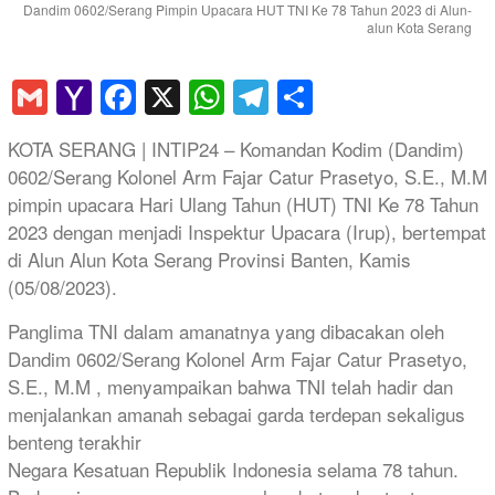
Dandim 0602/Serang Pimpin Upacara HUT TNI Ke 78 Tahun 2023 di Alun-
alun Kota Serang
Gmail
Yahoo
Facebook
X
WhatsApp
Telegram
Share
Mail
KOTA SERANG | INTIP24 – Komandan Kodim (Dandim)
0602/Serang Kolonel Arm Fajar Catur Prasetyo, S.E., M.M
pimpin upacara Hari Ulang Tahun (HUT) TNI Ke 78 Tahun
2023 dengan menjadi Inspektur Upacara (Irup), bertempat
di Alun Alun Kota Serang Provinsi Banten, Kamis
(05/08/2023).
Panglima TNI dalam amanatnya yang dibacakan oleh
Dandim 0602/Serang Kolonel Arm Fajar Catur Prasetyo,
S.E., M.M , menyampaikan bahwa TNI telah hadir dan
menjalankan amanah sebagai garda terdepan sekaligus
benteng terakhir
Negara Kesatuan Republik Indonesia selama 78 tahun.