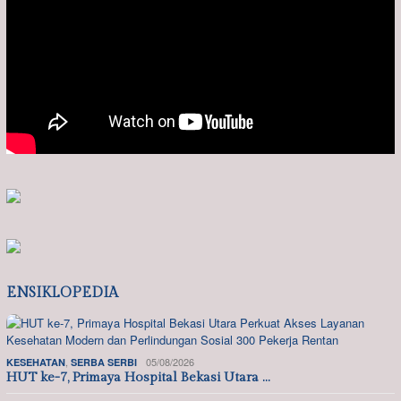
ENSIKLOPEDIA
,
05/08/2026
KESEHATAN
SERBA SERBI
HUT ke-7, Primaya Hospital Bekasi Utara …