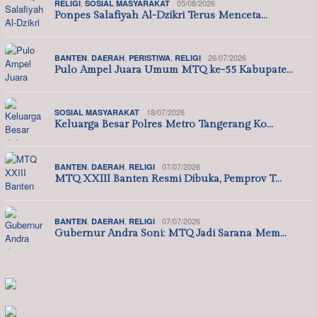
,
05/08/2026
RELIGI
SOSIAL MASYARAKAT
Ponpes Salafiyah Al-Dzikri Terus Menceta…
,
,
,
26/07/2026
BANTEN
DAERAH
PERISTIWA
RELIGI
Pulo Ampel Juara Umum MTQ ke-55 Kabupate…
18/07/2026
SOSIAL MASYARAKAT
Keluarga Besar Polres Metro Tangerang Ko…
,
,
07/07/2026
BANTEN
DAERAH
RELIGI
MTQ XXIII Banten Resmi Dibuka, Pemprov T…
,
,
07/07/2026
BANTEN
DAERAH
RELIGI
Gubernur Andra Soni: MTQ Jadi Sarana Mem…