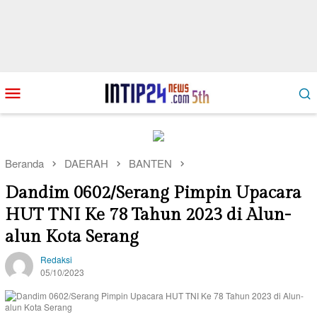
Loncat
Menu
ke
Mobile
konten
Beranda
DAERAH
BANTEN
Dandim 0602/Serang Pimpin Upacara
HUT TNI Ke 78 Tahun 2023 di Alun-
alun Kota Serang
Redaksi
05/10/2023