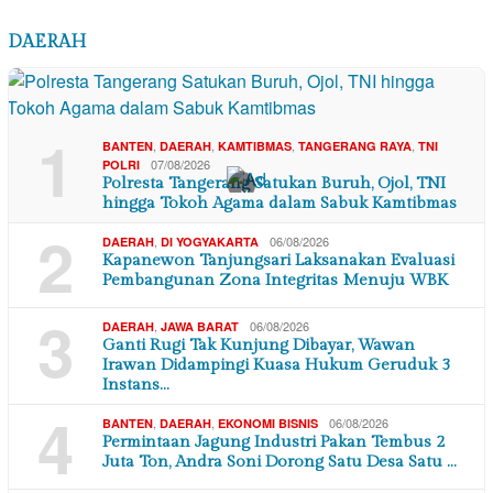
DAERAH
1
,
,
,
,
BANTEN
DAERAH
KAMTIBMAS
TANGERANG RAYA
TNI
07/08/2026
POLRI
Polresta Tangerang Satukan Buruh, Ojol, TNI
×
hingga Tokoh Agama dalam Sabuk Kamtibmas
2
,
06/08/2026
DAERAH
DI YOGYAKARTA
Kapanewon Tanjungsari Laksanakan Evaluasi
Pembangunan Zona Integritas Menuju WBK
3
,
06/08/2026
DAERAH
JAWA BARAT
Ganti Rugi Tak Kunjung Dibayar, Wawan
Irawan Didampingi Kuasa Hukum Geruduk 3
Instans…
4
,
,
06/08/2026
BANTEN
DAERAH
EKONOMI BISNIS
Permintaan Jagung Industri Pakan Tembus 2
Juta Ton, Andra Soni Dorong Satu Desa Satu …