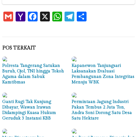
Gmail
Yahoo
Facebook
X
WhatsApp
Telegram
Share
Mail
POS TERKAIT
Polresta Tangerang Satukan
Kapanewon Tanjungsari
Buruh, Ojol, TNI hingga Tokoh
Laksanakan Evaluasi
Agama dalam Sabuk
Pembangunan Zona Integritas
Kamtibmas
Menuju WBK
Ganti Rugi Tak Kunjung
Permintaan Jagung Industri
Dibayar, Wawan Irawan
Pakan Tembus 2 Juta Ton,
Didampingi Kuasa Hukum
Andra Soni Dorong Satu Desa
Geruduk 3 Instansi KBB
Satu Hektare