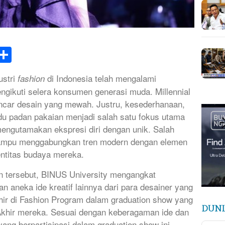
k
tsApp
elegram
Share
ustri
di Indonesia telah mengalami
fashion
gikuti selera konsumen generasi muda. Millennial
incar desain yang mewah. Justru, kesederhanaan,
du padan pakaian menjadi salah satu fokus utama
mengutamakan ekspresi diri dengan unik. Salah
mampu menggabungkan tren modern dengan elemen
entitas budaya mereka.
 tersebut, BINUS University mengangkat
 aneka ide kreatif lainnya dari para desainer yang
ir di Fashion Program dalam graduation show yang
DUNI
Akhir mereka. Sesuai dengan keberagaman ide dan
yang berpartisipasi dalam graduation show ini