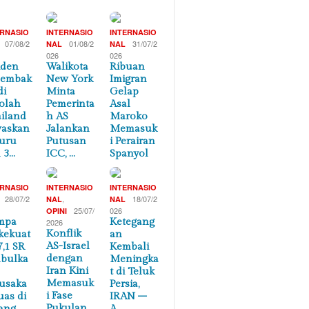
ERNASIO
INTERNASIO
INTERNASIO
07/08/2
01/08/2
31/07/2
NAL
NAL
026
026
iden
Walikota
Ribuan
nembak
New York
Imigran
di
Minta
Gelap
olah
Pemerinta
Asal
iland
h AS
Maroko
waskan
Jalankan
Memasuk
uru
Putusan
i Perairan
 3…
ICC, …
Spanyol
ERNASIO
INTERNASIO
INTERNASIO
28/07/2
,
18/07/2
NAL
NAL
25/07/
026
OPINI
mpa
Ketegang
2026
Konflik
kekuat
an
AS-Israel
7,1 SR
Kembali
dengan
bulka
Meningka
Iran Kini
t di Teluk
Memasuk
usaka
Persia,
i Fase
uas di
IRAN –
Pukulan
ang
A…