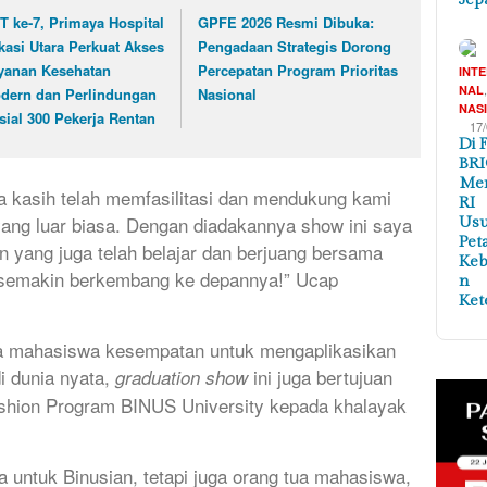
T ke-7, Primaya Hospital
GPFE 2026 Resmi Dibuka:
kasi Utara Perkuat Akses
Pengadaan Strategis Dorong
yanan Kesehatan
Percepatan Program Prioritas
INT
NAL
dern dan Perlindungan
Nasional
NAS
sial 300 Pekerja Rentan
17
Di 
BRI
Me
a kasih telah memfasilitasi dan mendukung kami
RI
ang luar biasa. Dengan diadakannya show ini saya
Us
Pet
 yang juga telah belajar dan berjuang bersama
Ke
 semakin berkembang ke depannya!” Ucap
n
Ket
ra mahasiswa kesempatan untuk mengaplikasikan
i dunia nyata,
ini juga bertujuan
graduation show
shion Program BINUS University kepada khalayak
a untuk Binusian, tetapi juga orang tua mahasiswa,