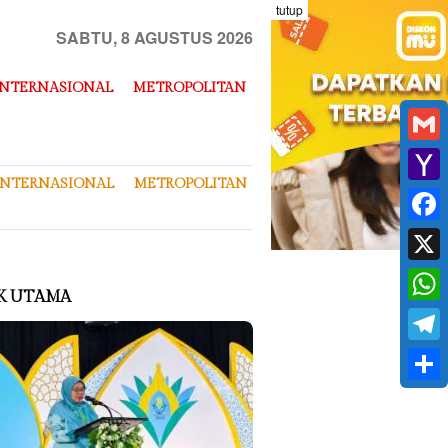
tutup
SABTU, 8 AGUSTUS 2026
INTERNASIONAL
METROPOLITAN
Gmai
INTERNASIONAL
METROPOLITAN
Yaho
Mail
Face
X
K UTAMA
What
Tele
Shar