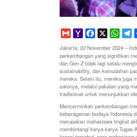
Gmail
Yahoo
Faceboo
X
Wha
T
Mail
Jakarta, 22 November 2024 – Ind
perkembangan yang signifikan men
dan Gen Z tidak lagi selalu meng
sustainability, dan kemudahan pa
mereka. Selain itu, mereka juga 
satunya, melalui pakaian yang 
tradisional untuk menunjukkan id
Mencerminkan perkembangan tren
keberagaman budaya Indonesia dan
merupakan mahasiswa tingkat akh
membintangi karya-karya Tugas 
kreasi tersebut, para mahasiswa 