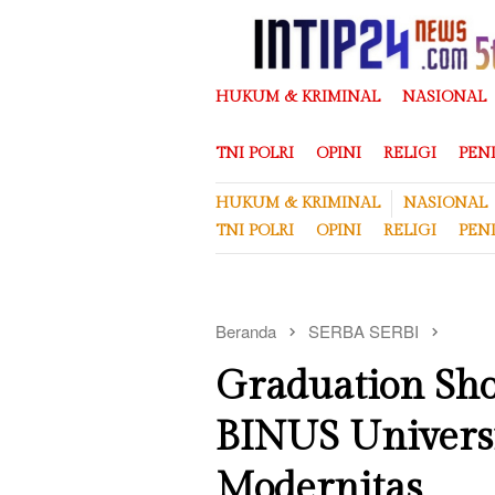
Loncat
ke
konten
HUKUM & KRIMINAL
NASIONAL
TNI POLRI
OPINI
RELIGI
PEN
HUKUM & KRIMINAL
NASIONAL
TNI POLRI
OPINI
RELIGI
PEN
Beranda
SERBA SERBI
Graduation Sh
BINUS Universi
Modernitas