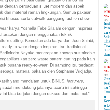
na dengan perpaduan siluet modern dan aspek
nik dan material ramah lingkungan. Semua pakaian
INT
NAL
ibisi khusus serta catwalk panggung fashion show.
026
Ins
ear karya Yoshella Febe Silalahi dengan inspirasi
Pe
an 
g diterapkan dengan menggunakan teknik
Sek
attern cutting. Kemudian ada karya dari Jeon Shinbi,
Tha
ready-to-wear dengan inspirasi tari tradisional
Te
3 G
 Radinindra Nayaka menerapkan konsep sustainable
dan
engaplikasikan zero waste pattern cutting pada kain
untuk busana ready-to-wear. Di samping itu, terdapat
INT
sebagai material pakaian oleh Stephanie Widjadja.
NAL
026
Ge
 kasih yang mendalam untuk BINUS,
,
lecturers
Ber
 sudah mendukung jalannya acara ini sehingga
an 
Tim
 ini bisa berjalan dengan sukses dan maksimal.”
n
Ker
n L
Jep