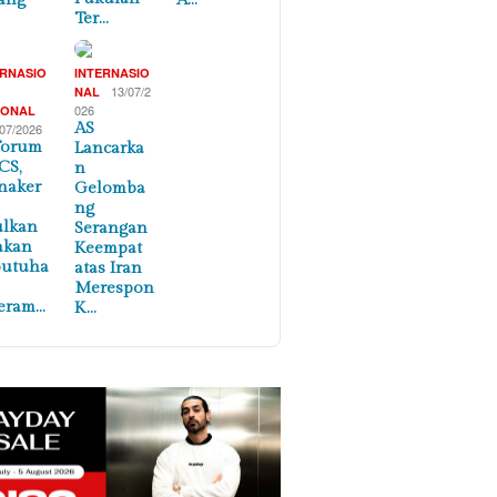
Ter…
ERNASIO
INTERNASIO
,
13/07/2
NAL
026
IONAL
AS
/07/2026
Forum
Lancarka
CS,
n
naker
Gelomba
ng
ulkan
Serangan
akan
Keempat
butuha
atas Iran
Merespon
eram…
K…