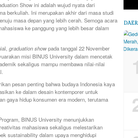
uation Show ini adalah wujud nyata dari
 berkuliah. Ini merupakan akhir dari masa studi
enuju masa depan yang lebih cerah. Semoga acara
DAE
mahasiswa ke panggung yang lebih besar dalam
ial,
pada tanggal 22 November
graduation show
yuarakan misi BINUS University dalam mencetak
ademik sekaligus mampu membawa nilai-nilai
l.
erikan pesan penting bahwa budaya Indonesia kaya
tasikan ke dalam desain kontemporer untuk
dan gaya hidup konsumen era modern, terutama
 Program, BINUS University menunjukkan
ativitas mahasiswa sekaligus melestarikan
pek sustainability dalam upaya menghidupi