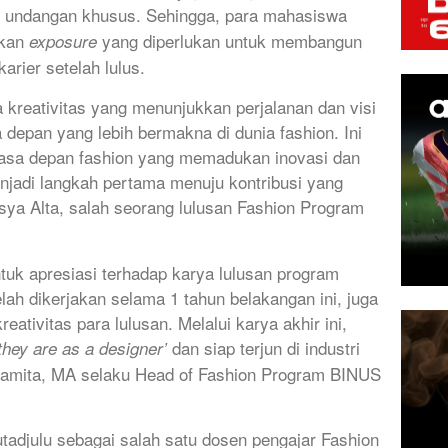
u undangan khusus. Sehingga, para mahasiswa
tkan
yang diperlukan untuk membangun
exposure
arier setelah lulus.
a kreativitas yang menunjukkan perjalanan dan visi
epan yang lebih bermakna di dunia fashion. Ini
masa depan fashion yang memadukan inovasi dan
njadi langkah pertama menuju kontribusi yang
asya Alta, salah seorang lulusan Fashion Program
uk apresiasi terhadap karya lulusan program
lah dikerjakan selama 1 tahun belakangan ini, juga
reativitas para lulusan. Melalui karya akhir ini,
dan siap terjun di industri
they are as a designer’
ramita, MA selaku Head of Fashion Program BINUS
tadjulu sebagai salah satu dosen pengajar Fashion