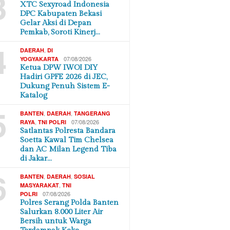
3
XTC Sexyroad Indonesia
DPC Kabupaten Bekasi
Gelar Aksi di Depan
Pemkab, Soroti Kinerj…
4
,
DAERAH
DI
07/08/2026
YOGYAKARTA
Ketua DPW IWOI DIY
Hadiri GPFE 2026 di JEC,
Dukung Penuh Sistem E-
Katalog
5
,
,
BANTEN
DAERAH
TANGERANG
,
07/08/2026
RAYA
TNI POLRI
Satlantas Polresta Bandara
Soetta Kawal Tim Chelsea
dan AC Milan Legend Tiba
di Jakar…
6
,
,
BANTEN
DAERAH
SOSIAL
,
MASYARAKAT
TNI
07/08/2026
POLRI
Polres Serang Polda Banten
Salurkan 8.000 Liter Air
Bersih untuk Warga