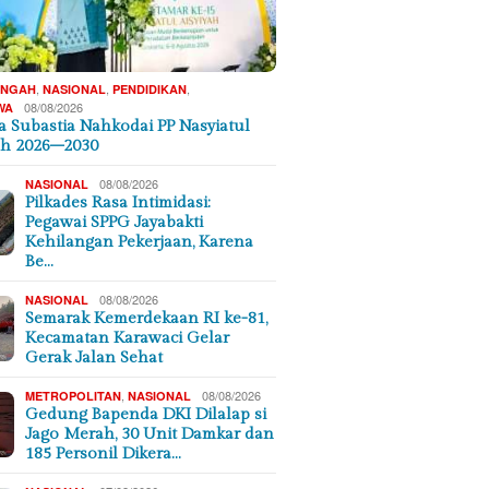
,
,
,
ENGAH
NASIONAL
PENDIDIKAN
08/08/2026
WA
 Subastia Nahkodai PP Nasyiatul
ah 2026–2030
08/08/2026
NASIONAL
Pilkades Rasa Intimidasi:
Pegawai SPPG Jayabakti
Kehilangan Pekerjaan, Karena
Be…
08/08/2026
NASIONAL
Semarak Kemerdekaan RI ke-81,
Kecamatan Karawaci Gelar
Gerak Jalan Sehat
,
08/08/2026
METROPOLITAN
NASIONAL
Gedung Bapenda DKI Dilalap si
Jago Merah, 30 Unit Damkar dan
185 Personil Dikera…