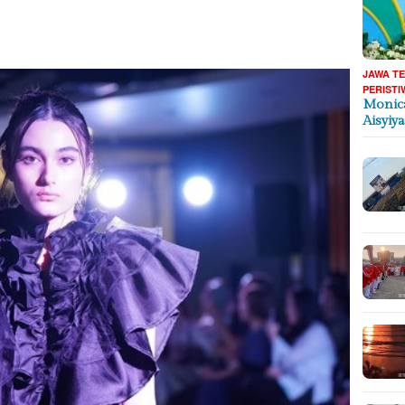
JAWA T
PERISTI
Monica
Aisyiy