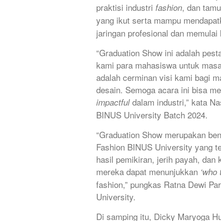
praktisi industri
, dan tam
fashion
yang ikut serta mampu mendapa
jaringan profesional dan memulai k
“Graduation Show ini adalah pest
kami para mahasiswa untuk masa d
adalah cerminan visi kami bagi 
desain. Semoga acara ini bisa me
dalam industri,” kata N
impactful
BINUS University Batch 2024.
“Graduation Show merupakan bent
Fashion BINUS University yang te
hasil pemikiran, jerih payah, dan k
mereka dapat menunjukkan
‘who 
fashion,” pungkas Ratna Dewi Pa
University.
Di samping itu, Dicky Maryoga Hu