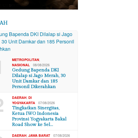
RAH
1
,
METROPOLITAN
08/08/2026
NASIONAL
Gedung Bapenda DKI
Dilalap si Jago Merah, 30
Unit Damkar dan 185
Personil Dikerahkan
2
,
DAERAH
DI
07/08/2026
YOGYAKARTA
Tingkatkan Sinergitas,
Ketua IWO Indonesia
Provinsi Yogyakarta Bakal
Road Show ke Sel…
,
07/08/2026
DAERAH
JAWA BARAT