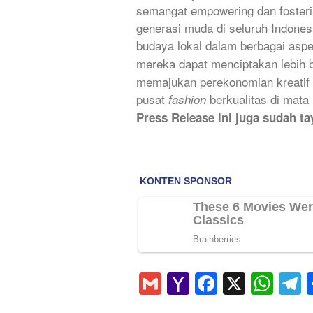
semangat empowering dan fosterin
generasi muda di seluruh Indone
budaya lokal dalam berbagai asp
mereka dapat menciptakan lebih 
memajukan perekonomian kreatif 
pusat
berkualitas di mata 
fashion
Press Release ini juga sudah t
Gmail
Yahoo
Faceboo
X
Wha
T
Mail