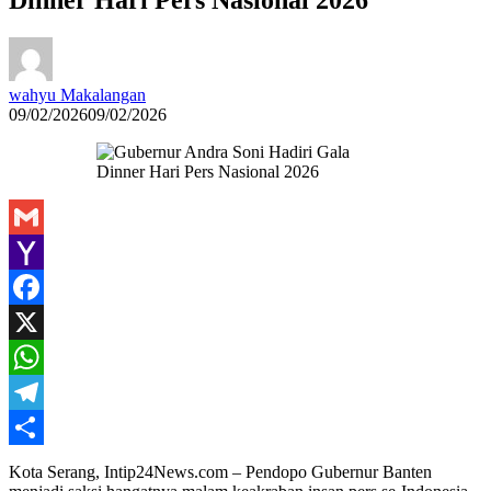
wahyu Makalangan
09/02/2026
09/02/2026
Gmail
Yahoo
Mail
Facebook
X
WhatsApp
Telegram
Share
Kota Serang, Intip24News.com – Pendopo Gubernur Banten