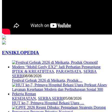
ENSIKLOPEDIA
IPTEK & KREATIFITAS
,
PARAWISATA
,
SERBA
SERBI
08/08/2026
Festival Gebrak 2026 di Meikarta, Produk…
KESEHATAN
,
SERBA SERBI
05/08/2026
HUT ke-7, Primaya Hospital Bekasi Utara …