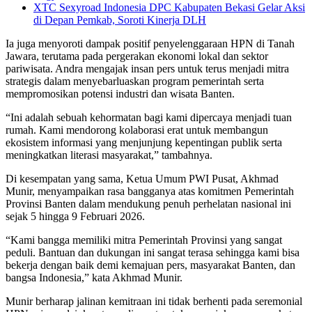
XTC Sexyroad Indonesia DPC Kabupaten Bekasi Gelar Aksi
di Depan Pemkab, Soroti Kinerja DLH
Ia juga menyoroti dampak positif penyelenggaraan HPN di Tanah
Jawara, terutama pada pergerakan ekonomi lokal dan sektor
pariwisata. Andra mengajak insan pers untuk terus menjadi mitra
strategis dalam menyebarluaskan program pemerintah serta
mempromosikan potensi industri dan wisata Banten.
“Ini adalah sebuah kehormatan bagi kami dipercaya menjadi tuan
rumah. Kami mendorong kolaborasi erat untuk membangun
ekosistem informasi yang menjunjung kepentingan publik serta
meningkatkan literasi masyarakat,” tambahnya.
Di kesempatan yang sama, Ketua Umum PWI Pusat, Akhmad
Munir, menyampaikan rasa bangganya atas komitmen Pemerintah
Provinsi Banten dalam mendukung penuh perhelatan nasional ini
sejak 5 hingga 9 Februari 2026.
“Kami bangga memiliki mitra Pemerintah Provinsi yang sangat
peduli. Bantuan dan dukungan ini sangat terasa sehingga kami bisa
bekerja dengan baik demi kemajuan pers, masyarakat Banten, dan
bangsa Indonesia,” kata Akhmad Munir.
Munir berharap jalinan kemitraan ini tidak berhenti pada seremonial