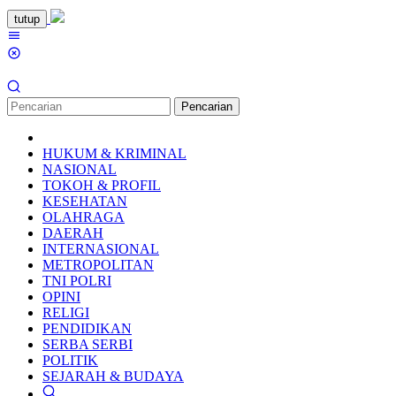
Loncat
tutup
ke
Menu
konten
Mobile
Pencarian
HUKUM & KRIMINAL
NASIONAL
TOKOH & PROFIL
KESEHATAN
OLAHRAGA
DAERAH
INTERNASIONAL
METROPOLITAN
TNI POLRI
OPINI
RELIGI
PENDIDIKAN
SERBA SERBI
POLITIK
SEJARAH & BUDAYA