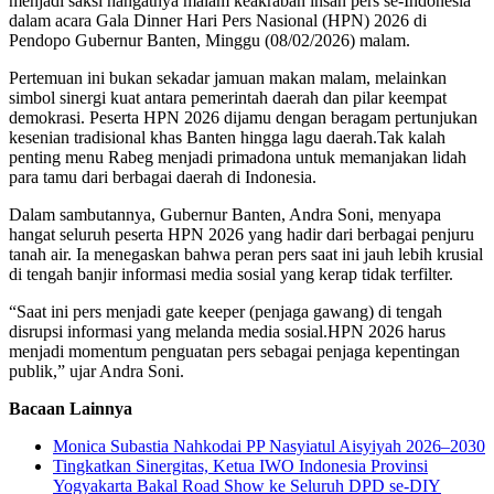
menjadi saksi hangatnya malam keakraban insan pers se-Indonesia
dalam acara Gala Dinner Hari Pers Nasional (HPN) 2026 di
Pendopo Gubernur Banten, Minggu (08/02/2026) malam.
Pertemuan ini bukan sekadar jamuan makan malam, melainkan
simbol sinergi kuat antara pemerintah daerah dan pilar keempat
demokrasi. Peserta HPN 2026 dijamu dengan beragam pertunjukan
kesenian tradisional khas Banten hingga lagu daerah.Tak kalah
penting menu Rabeg menjadi primadona untuk memanjakan lidah
para tamu dari berbagai daerah di Indonesia.
Dalam sambutannya, Gubernur Banten, Andra Soni, menyapa
hangat seluruh peserta HPN 2026 yang hadir dari berbagai penjuru
tanah air. Ia menegaskan bahwa peran pers saat ini jauh lebih krusial
di tengah banjir informasi media sosial yang kerap tidak terfilter.
“Saat ini pers menjadi gate keeper (penjaga gawang) di tengah
disrupsi informasi yang melanda media sosial.HPN 2026 harus
menjadi momentum penguatan pers sebagai penjaga kepentingan
publik,” ujar Andra Soni.
Bacaan Lainnya
Monica Subastia Nahkodai PP Nasyiatul Aisyiyah 2026–2030
Tingkatkan Sinergitas, Ketua IWO Indonesia Provinsi
Yogyakarta Bakal Road Show ke Seluruh DPD se-DIY