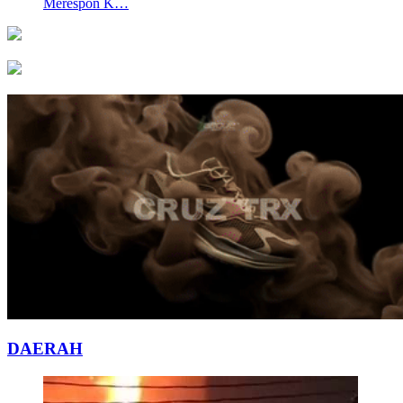
Merespon K…
DAERAH