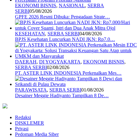
EKONOMI BISNIS
,
NASIONAL
,
SERBA
SERBI
05/08/2026
GPFE 2026 Resmi Dibuka: Pengadaan Strate…
KESEHATAN
,
SERBA SERBI
04/08/2026
BPJS Kesehatan Luncurkan NADI JKN: Rp7.0…
DAERAH
,
DI YOGYAKARTA
,
EKONOMI BISNIS
,
SERBA SERBI
02/08/2026
PT. ASTER LINK INDONESIA Perkenalkan Mes…
PARAWISATA
,
SERBA SERBI
01/08/2026
Desainer Meggie Hadiyanto Tampilkan 8 De…
Redaksi
DISKLEMER
Privasi
Pedoman Media Siber