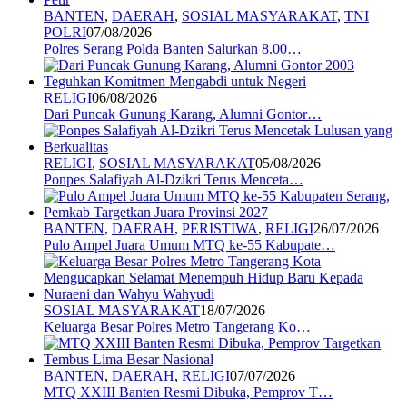
BANTEN
,
DAERAH
,
SOSIAL MASYARAKAT
,
TNI
POLRI
07/08/2026
Polres Serang Polda Banten Salurkan 8.00…
RELIGI
06/08/2026
Dari Puncak Gunung Karang, Alumni Gontor…
RELIGI
,
SOSIAL MASYARAKAT
05/08/2026
Ponpes Salafiyah Al-Dzikri Terus Menceta…
BANTEN
,
DAERAH
,
PERISTIWA
,
RELIGI
26/07/2026
Pulo Ampel Juara Umum MTQ ke-55 Kabupate…
SOSIAL MASYARAKAT
18/07/2026
Keluarga Besar Polres Metro Tangerang Ko…
BANTEN
,
DAERAH
,
RELIGI
07/07/2026
MTQ XXIII Banten Resmi Dibuka, Pemprov T…