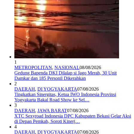
1
METROPOLITAN
,
NASIONAL
08/08/2026
Gedung Bapenda DKI Dilalap si Jago Merah, 30 Unit
Damkar dan 185 Personil Dikerahkan
2
DAERAH
,
DI YOGYAKARTA
07/08/2026
Tingkatkan Sinergitas, Ketua IWO Indonesia Provinsi
Yogyakarta Bakal Road Show ke Sel…
3
DAERAH
,
JAWA BARAT
07/08/2026
XTC Sexyroad Indonesia DPC Kabupaten Bekasi Gelar Aksi
di Depan Pemkab, Soroti Kinerj…
4
DAERAH
,
DI YOGYAKARTA
07/08/2026