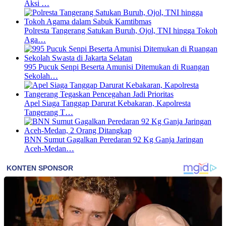
Aksi …
Polresta Tangerang Satukan Buruh, Ojol, TNI hingga Tokoh
Aga…
995 Pucuk Senpi Beserta Amunisi Ditemukan di Ruangan
Sekolah…
Apel Siaga Tanggap Darurat Kebakaran, Kapolresta
Tangerang T…
BNN Sumut Gagalkan Peredaran 92 Kg Ganja Jaringan
Aceh-Medan…