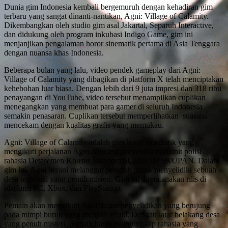
Share
Dunia gim Indonesia kembali bergemuruh dengan kehadiran gim
terbaru yang sangat dinanti-nantikan, Agni: Village of Calamity.
Dikembangkan oleh studio gim asal Jakartal, Separuh Interactive,
dan didukung oleh program inkubasi Indigo Game, gim ini
menjanjikan pengalaman horor sinematik pertama di Asia Tenggara
dengan nuansa khas Indonesia.
Beberapa bulan yang lalu, video pendek gameplay dari Agni:
Village of Calamity yang dibagikan di platform X telah menciptakan
kehebohan luar biasa. Dengan lebih dari 9 juta impresi dan 318 ribu
penayangan di YouTube, video tersebut menampilkan cuplikan
menegangkan yang membuat para gamer di seluruh Indonesia
semakin penasaran. Cuplikan tersebut memperlihatkan suasana
mencekam dengan kualitas grafis yang memukau.
Agni: Village of Calamity adalah gim horor sinematik yang
mengikuti perjalanan Agni, seorang penyelidik dari unit polisi
rahasia Detasemen Khusus Paranormal, alias DESKUPAN. Dalam
gim ini, Agni berani melanggar perintah untuk menyelidiki sebuah
desa terpencil yang penuh misteri. Gim ini direncanakan rilis di
platform PC, Xbox, dan PlayStation.
Pemain akan mengikuti Agni dalam penyelidikan yang berujung
pada mimpi buruk yang menjadi nyata. Dengan latar belakang desa
yang penuh misteri, pemain harus mengungkap rahasia yang