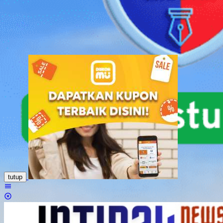
Loncat
ke
konten
tutup
Menu
Mobile