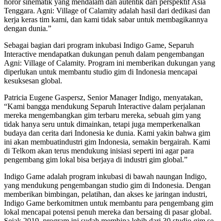
horor sinematik yang mendalam dan autentik dari perspektif Asia
Tenggara. Agni: Village of Calamity adalah hasil dari dedikasi dan
kerja keras tim kami, dan kami tidak sabar untuk membagikannya
dengan dunia.”
Sebagai bagian dari program inkubasi Indigo Game, Separuh
Interactive mendapatkan dukungan penuh dalam pengembangan
Agni: Village of Calamity. Program ini memberikan dukungan yang
diperlukan untuk membantu studio gim di Indonesia mencapai
kesuksesan global.
Patricia Eugene Gaspersz, Senior Manager Indigo, menyatakan,
“Kami bangga mendukung Separuh Interactive dalam perjalanan
mereka mengembangkan gim terbaru mereka, sebuah gim yang
tidak hanya seru untuk dimainkan, tetapi juga memperkenalkan
budaya dan cerita dari Indonesia ke dunia. Kami yakin bahwa gim
ini akan membuatindustri gim Indonesia, semakin bergairah. Kami
di Telkom akan terus mendukung inisiasi seperti ini agar para
pengembang gim lokal bisa berjaya di industri gim global.”
Indigo Game adalah program inkubasi di bawah naungan Indigo,
yang mendukung pengembangan studio gim di Indonesia. Dengan
memberikan bimbingan, pelatihan, dan akses ke jaringan industri,
Indigo Game berkomitmen untuk membantu para pengembang gim
lokal mencapai potensi penuh mereka dan bersaing di pasar global.
Sejak 2019, program ini sudah membina lebih dari 30 studio gim se-