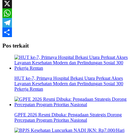
Mail
Facebook
X
WhatsApp
Telegram
Share
Pos terkait
HUT ke-7, Primaya Hospital Bekasi Utara Perkuat Akses
Layanan Kesehatan Modern dan Perlindungan Sosial 300
Pekerja Rentan
GPFE 2026 Resmi Dibuka: Pengadaan Strategis Dorong
Percepatan Program Prioritas Nasional