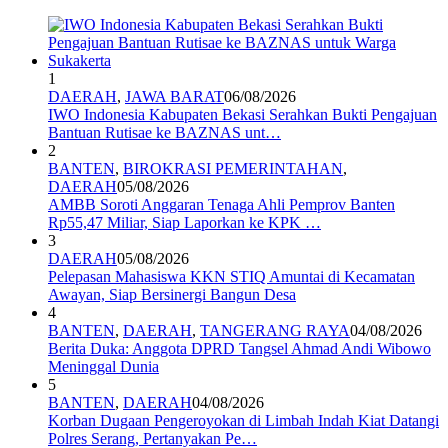
1
DAERAH
,
JAWA BARAT
06/08/2026
IWO Indonesia Kabupaten Bekasi Serahkan Bukti Pengajuan
Bantuan Rutisae ke BAZNAS unt…
2
BANTEN
,
BIROKRASI PEMERINTAHAN
,
DAERAH
05/08/2026
AMBB Soroti Anggaran Tenaga Ahli Pemprov Banten
Rp55,47 Miliar, Siap Laporkan ke KPK …
3
DAERAH
05/08/2026
Pelepasan Mahasiswa KKN STIQ Amuntai di Kecamatan
Awayan, Siap Bersinergi Bangun Desa
4
BANTEN
,
DAERAH
,
TANGERANG RAYA
04/08/2026
Berita Duka: Anggota DPRD Tangsel Ahmad Andi Wibowo
Meninggal Dunia
5
BANTEN
,
DAERAH
04/08/2026
Korban Dugaan Pengeroyokan di Limbah Indah Kiat Datangi
Polres Serang, Pertanyakan Pe…