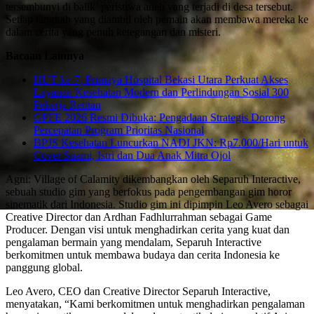
tersembunyi di balik peristiwa aneh yang terjadi di desa tersebut.
Setiap langkah yang diambil oleh pemain akan membawa mereka ke
dalam cerita yang penuh ketegangan dan misteri.
Bacaan Lainnya
HUT ke-7, Primaya Hospital Bekasi Utara Perkuat Akses
Layanan Kesehatan Modern dan Perlindungan Sosial 300
Pekerja Rentan
GPFE 2026 Resmi Dibuka: Pengadaan Strategis Dorong
Percepatan Program Prioritas Nasional
BPJS Kesehatan Luncurkan NADI JKN: Rp7.000/Hari untuk
Cover Suami, Istri dan Dua Anak Mitra Ojol
Agni: Village of Calamity dikembangkan oleh Separuh Interactive,
sebuah studio gim yang berfokus pada pengembangan gim horor
sinematik dari Indonesia. Studio gim ini dipimpin Leo Avero sebagai
Creative Director dan Ardhan Fadhlurrahman sebagai Game
Producer. Dengan visi untuk menghadirkan cerita yang kuat dan
pengalaman bermain yang mendalam, Separuh Interactive
berkomitmen untuk membawa budaya dan cerita Indonesia ke
panggung global.
Leo Avero, CEO dan Creative Director Separuh Interactive,
menyatakan, “Kami berkomitmen untuk menghadirkan pengalaman