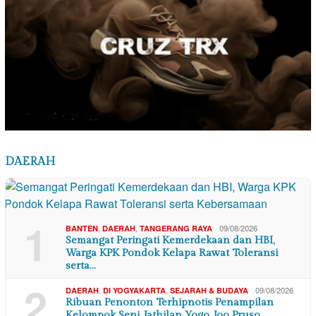
DAERAH
1
,
,
09/08/2026
BANTEN
DAERAH
TANGERANG RAYA
Semangat Peringati Kemerdekaan dan HBI,
Warga KPK Pondok Kelapa Rawat Toleransi
serta…
2
,
,
09/08/2026
DAERAH
DI YOGYAKARTA
SEJARAH & BUDAYA
Ribuan Penonton Terhipnotis Penampilan
Kelompok Seni Jathilan Yogo Joo Pruso