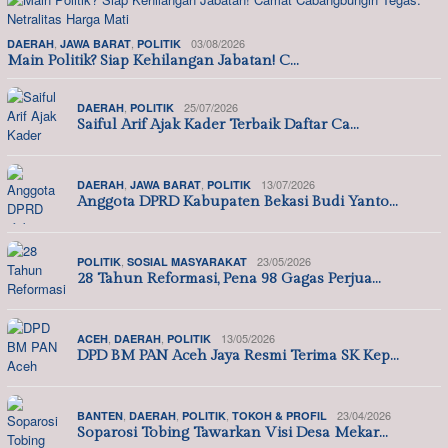
,
,
03/08/2026
DAERAH
JAWA BARAT
POLITIK
Main Politik? Siap Kehilangan Jabatan! C…
,
25/07/2026
DAERAH
POLITIK
Saiful Arif Ajak Kader Terbaik Daftar Ca…
,
,
13/07/2026
DAERAH
JAWA BARAT
POLITIK
Anggota DPRD Kabupaten Bekasi Budi Yanto…
,
23/05/2026
POLITIK
SOSIAL MASYARAKAT
28 Tahun Reformasi, Pena 98 Gagas Perjua…
,
,
13/05/2026
ACEH
DAERAH
POLITIK
DPD BM PAN Aceh Jaya Resmi Terima SK Kep…
,
,
,
23/04/2026
BANTEN
DAERAH
POLITIK
TOKOH & PROFIL
Soparosi Tobing Tawarkan Visi Desa Mekar…