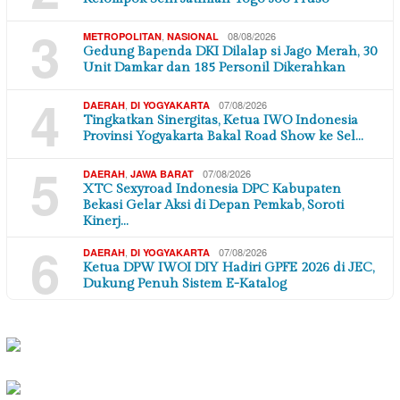
3
,
08/08/2026
METROPOLITAN
NASIONAL
Gedung Bapenda DKI Dilalap si Jago Merah, 30
Unit Damkar dan 185 Personil Dikerahkan
4
,
07/08/2026
DAERAH
DI YOGYAKARTA
Tingkatkan Sinergitas, Ketua IWO Indonesia
Provinsi Yogyakarta Bakal Road Show ke Sel…
5
,
07/08/2026
DAERAH
JAWA BARAT
XTC Sexyroad Indonesia DPC Kabupaten
Bekasi Gelar Aksi di Depan Pemkab, Soroti
Kinerj…
6
,
07/08/2026
DAERAH
DI YOGYAKARTA
Ketua DPW IWOI DIY Hadiri GPFE 2026 di JEC,
Dukung Penuh Sistem E-Katalog