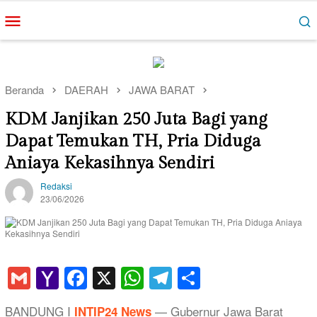
Loncat
Menu
ke
Mobile
konten
Beranda
DAERAH
JAWA BARAT
KDM Janjikan 250 Juta Bagi yang
Dapat Temukan TH, Pria Diduga
Aniaya Kekasihnya Sendiri
Redaksi
23/06/2026
Gmail
Yahoo
Facebook
X
WhatsApp
Telegram
Share
Mail
BANDUNG I
— Gubernur Jawa Barat
INTIP24 News