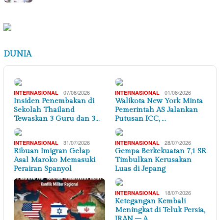
DUNIA
07/08/2026
01/08/2026
INTERNASIONAL
INTERNASIONAL
Insiden Penembakan di
Walikota New York Minta
Sekolah Thailand
Pemerintah AS Jalankan
Tewaskan 3 Guru dan 3…
Putusan ICC, …
31/07/2026
28/07/2026
INTERNASIONAL
INTERNASIONAL
Ribuan Imigran Gelap
Gempa Berkekuatan 7,1 SR
Asal Maroko Memasuki
Timbulkan Kerusakan
Perairan Spanyol
Luas di Jepang
18/07/2026
INTERNASIONAL
Ketegangan Kembali
Meningkat di Teluk Persia,
IRAN – A…