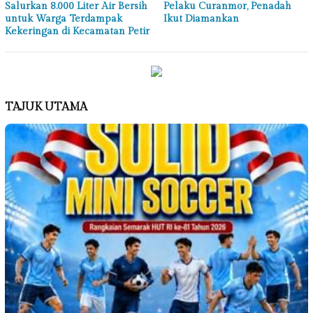
Salurkan 8.000 Liter Air Bersih
Pelaku Curanmor, Penadah
untuk Warga Terdampak
Ikut Diamankan
Kekeringan di Kecamatan Petir
TAJUK UTAMA