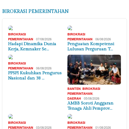
BIROKRASI PEMERINTAHAN
BIROKRASI
BIROKRASI
07/08/2026
06/08/2026
PEMERINTAHAN
PEMERINTAHAN
Hadapi Dinamika Dunia
Penguatan Kompetensi
Kerja, Kemnaker Se…
Lulusan Perguruan T…
BIROKRASI
06/08/2026
PEMERINTAHAN
PPSPI Kukuhkan Pengurus
Nasional dan 38 …
,
BANTEN
BIROKRASI
,
PEMERINTAHAN
05/08/2026
DAERAH
AMBB Soroti Anggaran
Tenaga Ahli Pemprov…
BIROKRASI
BIROKRASI
03/08/2026
01/08/2026
PEMERINTAHAN
PEMERINTAHAN