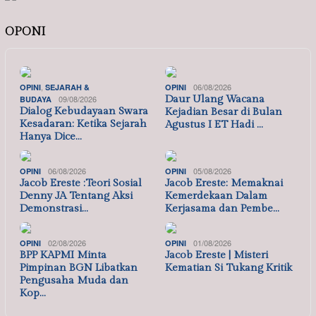
OPONI
,
06/08/2026
OPINI
SEJARAH &
OPINI
09/08/2026
Daur Ulang Wacana
BUDAYA
Dialog Kebudayaan Swara
Kejadian Besar di Bulan
Kesadaran: Ketika Sejarah
Agustus I ET Hadi …
Hanya Dice…
06/08/2026
05/08/2026
OPINI
OPINI
Jacob Ereste :Teori Sosial
Jacob Ereste: Memaknai
Denny JA Tentang Aksi
Kemerdekaan Dalam
Demonstrasi…
Kerjasama dan Pembe…
02/08/2026
01/08/2026
OPINI
OPINI
BPP KAPMI Minta
Jacob Ereste | Misteri
Pimpinan BGN Libatkan
Kematian Si Tukang Kritik
Pengusaha Muda dan
Kop…