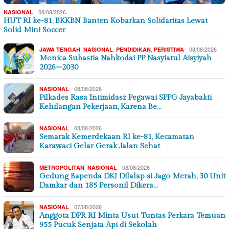
08/08/2026
NASIONAL
HUT RI ke-81, BKKBN Banten Kobarkan Solidaritas Lewat
Solid Mini Soccer
,
,
,
08/08/2026
JAWA TENGAH
NASIONAL
PENDIDIKAN
PERISTIWA
Monica Subastia Nahkodai PP Nasyiatul Aisyiyah
2026–2030
08/08/2026
NASIONAL
Pilkades Rasa Intimidasi: Pegawai SPPG Jayabakti
Kehilangan Pekerjaan, Karena Be…
08/08/2026
NASIONAL
Semarak Kemerdekaan RI ke-81, Kecamatan
Karawaci Gelar Gerak Jalan Sehat
,
08/08/2026
METROPOLITAN
NASIONAL
Gedung Bapenda DKI Dilalap si Jago Merah, 30 Unit
Damkar dan 185 Personil Dikera…
07/08/2026
NASIONAL
Anggota DPR RI Minta Usut Tuntas Perkara Temuan
955 Pucuk Senjata Api di Sekolah