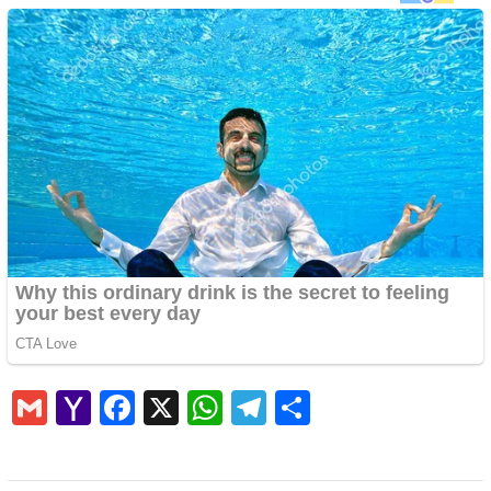
Gmail
Yahoo
Facebook
X
WhatsApp
Telegram
Share
Mail