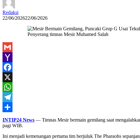
Redaksi
22/06/2026
22/06/2026
Penyerang timnas Mesir Muhamed Salah
Gmail
Yahoo
Mail
Facebook
X
WhatsApp
Telegram
Share
INTIP24 News
— Timnas Mesir bermain gemilang saat mengalahkan 
pagi WIB.
Ini menjadi kemenangan pertama tim berjuluk The Pharaohs sepanjang