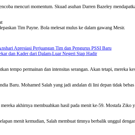
i mencoba mencuri momentum. Skuad asuhan Darren Bazeley mendapatk
at
epaskan Tim Payne. Bola melesat mulus ke dalam gawang Mesir.
Anshari Apresiasi Perjuangan Tim dan Pengurus PSSI Baru
kar dan Kader dari Dalam-Luar Negeri Siap Hadir
tkan tempo permainan dan intensitas serangan. Akan tetapi, mereka ke
dia Baru. Mohamed Salah yang jadi andalan di lini depan tidak bebas 
ereka akhirnya membuahkan hasil pada menit ke-59. Mostafa Ziko yan
delapan menit kemudian, Salah membuat timnya berbalik unggul dengan