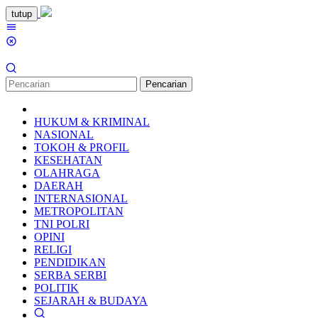
Loncat
tutup
ke
Menu
konten
Mobile
Pencarian
HUKUM & KRIMINAL
NASIONAL
TOKOH & PROFIL
KESEHATAN
OLAHRAGA
DAERAH
INTERNASIONAL
METROPOLITAN
TNI POLRI
OPINI
RELIGI
PENDIDIKAN
SERBA SERBI
POLITIK
SEJARAH & BUDAYA