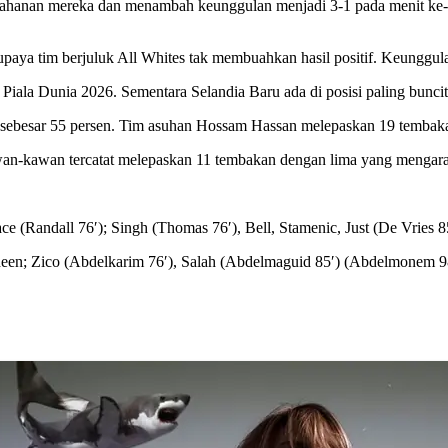
tahanan mereka dan menambah keunggulan menjadi 3-1 pada menit ke-8
upaya tim berjuluk All Whites tak membuahkan hasil positif. Keunggul
ala Dunia 2026. Sementara Selandia Baru ada di posisi paling buncit 
la sebesar 55 persen. Tim asuhan Hossam Hassan melepaskan 19 tembak
an-kawan tercatat melepaskan 11 tembakan dengan lima yang mengara
e (Randall 76′); Singh (Thomas 76′), Bell, Stamenic, Just (De Vries 
asheen; Zico (Abdelkarim 76′), Salah (Abdelmaguid 85′) (Abdelmonem 9