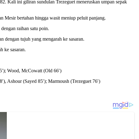
2. Kali ini giliran sundulan Trezeguet meneruskan umpan sepak
an Mesir bertahan hingga wasit meniup peluit panjang.
dengan raihan satu poin.
an dengan tujuh yang mengarah ke sasaran.
h ke sasaran.
85′); Wood, McCowatt (Old 66′)
8′), Ashour (Sayed 85′); Marmoush (Trezeguet 76′)