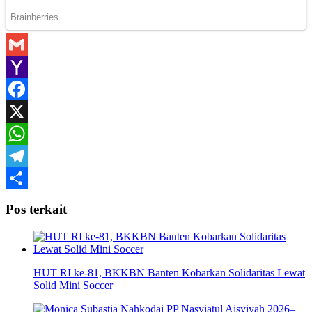
Gmail
Yahoo
Mail
Facebook
X
WhatsApp
Telegram
Share
Pos terkait
HUT RI ke-81, BKKBN Banten Kobarkan Solidaritas Lewat
Solid Mini Soccer