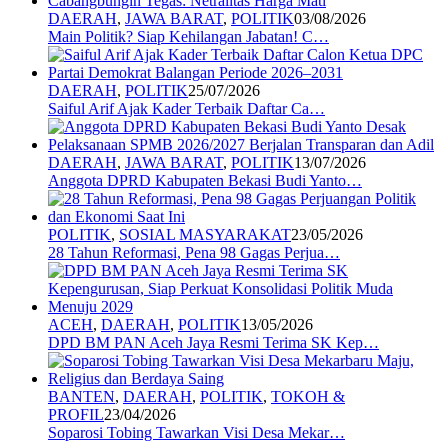
DAERAH
,
JAWA BARAT
,
POLITIK
03/08/2026
Main Politik? Siap Kehilangan Jabatan! C…
DAERAH
,
POLITIK
25/07/2026
Saiful Arif Ajak Kader Terbaik Daftar Ca…
DAERAH
,
JAWA BARAT
,
POLITIK
13/07/2026
Anggota DPRD Kabupaten Bekasi Budi Yanto…
POLITIK
,
SOSIAL MASYARAKAT
23/05/2026
28 Tahun Reformasi, Pena 98 Gagas Perjua…
ACEH
,
DAERAH
,
POLITIK
13/05/2026
DPD BM PAN Aceh Jaya Resmi Terima SK Kep…
BANTEN
,
DAERAH
,
POLITIK
,
TOKOH &
PROFIL
23/04/2026
Soparosi Tobing Tawarkan Visi Desa Mekar…