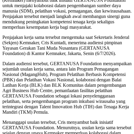
(Kemnaker) menyambut baik inisiatif GERTANUSA Foundation
untuk menjajaki kolaborasi dalam pengembangan sumber daya
manusia (SDM), pelatihan vokasi, pemagangan, dan kewirausahaan.
Penjajakan tersebut menjadi langkah awal membangun sinergi guna
mendukung peningkatan kompetensi tenaga kerja sekaligus
memperluas kesempatan kerja bagi masyarakat.
Penjajakan kerja sama tersebut mengemuka saat Sekretaris Jenderal
(Sekjen) Kemnaker, Cris Kuntadi, menerima audiensi pimpinan
Yayasan Gerakan Tani Muda Nusantara (GERTANUSA
Foundation) di Kantor Kemnaker, Jakarta, Senin (6/7/2026).
Dalam audiensi tersebut, GERTANUSA Foundation menyampaikan
sejumlah usulan kerja sama, antara lain Program Pemagangan
Nasional (MagangHub), Program Pelatihan Berbasis Kompetensi
(PBK) dan Pelatihan Vokasi Nasional, kolaborasi dengan Balai
Latihan Kerja (BLK) dan BLK Komunitas dalam pengembangan
Agri Business Hub Centre, pemanfaatan fasilitas pelatihan
GERTANUSA Foundation sebagai lokasi penyelenggaraan
pelatihan, serta pengembangan program inkubasi wirausaha yang
terintegrasi dengan Talent Innovation Hub (TIH) dan Tenaga Kerja
Mandiri (TKM) Pemula.
Menanggapi usulan tersebut, Cris menyambut baik inisiatif
GERTANUSA Foundation. Menurutnya, usulan kerja sama tersebut
sejalan dengan upaya Kemnaker memperluas kolaborasi dalam