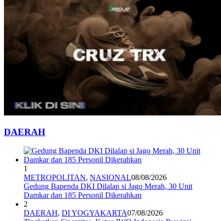
DAERAH
1
METROPOLITAN
,
NASIONAL
08/08/2026
Gedung Bapenda DKI Dilalap si Jago Merah, 30 Unit
Damkar dan 185 Personil Dikerahkan
2
DAERAH
,
DI YOGYAKARTA
07/08/2026