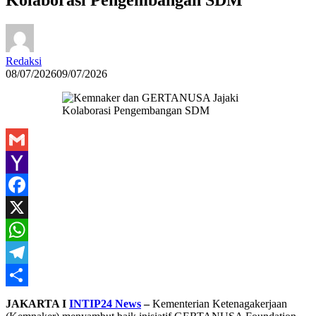
Redaksi
08/07/2026
09/07/2026
Gmail
Yahoo
Mail
Facebook
X
WhatsApp
Telegram
Share
JAKARTA I
INTIP24 News
–
Kementerian Ketenagakerjaan