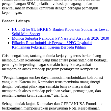
pengembangan SDM, pelatihan vokasi, pemagangan, dan
kewirausahaan melalui kemitraan dengan berbagai pemangku
kepentingan.
Bacaan Lainnya
HUT RI ke-81, BKKBN Banten Kobarkan Solidaritas Lewat
Solid Mini Soccer
Monica Subastia Nahkodai PP Nasyiatul Aisyiyah 2026–2030
Pilkades Rasa Intimidasi: Pegawai SPPG Jayabakti
Kehilangan Pekerjaan, Karena Berbeda Pilihan
Cris mengatakan, tantangan dunia kerja yang terus berkembang
membutuhkan kolaborasi yang kuat antara pemerintah dan berbagai
pemangku kepentingan agar semakin banyak masyarakat
memperoleh akses terhadap program peningkatan kompetensi.
“Pengembangan sumber daya manusia membutuhkan kolaborasi
yang kuat. Karena itu, Kemnaker terus membuka ruang sinergi
dengan berbagai pihak agar semakin banyak masyarakat
memperoleh akses terhadap pelatihan vokasi, pemagangan, dan
pengembangan kewirausahaan,” ujar Cris.
Sebagai tindak lanjut, Kemnaker dan GERTANUSA Foundation
berkomitmen mempersiapkan penyusunan Nota Kesepahaman