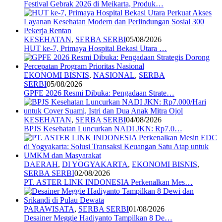
Festival Gebrak 2026 di Meikarta, Produk…
KESEHATAN
,
SERBA SERBI
05/08/2026
HUT ke-7, Primaya Hospital Bekasi Utara …
EKONOMI BISNIS
,
NASIONAL
,
SERBA
SERBI
05/08/2026
GPFE 2026 Resmi Dibuka: Pengadaan Strate…
KESEHATAN
,
SERBA SERBI
04/08/2026
BPJS Kesehatan Luncurkan NADI JKN: Rp7.0…
DAERAH
,
DI YOGYAKARTA
,
EKONOMI BISNIS
,
SERBA SERBI
02/08/2026
PT. ASTER LINK INDONESIA Perkenalkan Mes…
PARAWISATA
,
SERBA SERBI
01/08/2026
Desainer Meggie Hadiyanto Tampilkan 8 De…