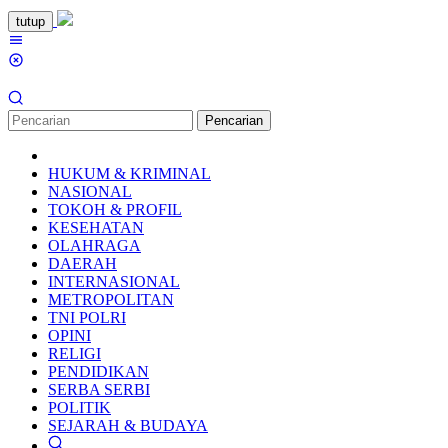
Loncat
tutup
ke
Menu
konten
Mobile
Pencarian
HUKUM & KRIMINAL
NASIONAL
TOKOH & PROFIL
KESEHATAN
OLAHRAGA
DAERAH
INTERNASIONAL
METROPOLITAN
TNI POLRI
OPINI
RELIGI
PENDIDIKAN
SERBA SERBI
POLITIK
SEJARAH & BUDAYA