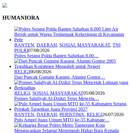
HUMANIORA
BANTEN
,
DAERAH
,
SOSIAL MASYARAKAT
,
TNI
POLRI
07/08/2026
Polres Serang Polda Banten Salurkan 8.00…
RELIGI
06/08/2026
Dari Puncak Gunung Karang, Alumni Gontor…
RELIGI
,
SOSIAL MASYARAKAT
05/08/2026
Ponpes Salafiyah Al-Dzikri Terus Menceta…
BANTEN
,
DAERAH
,
PERISTIWA
,
RELIGI
26/07/2026
Pulo Ampel Juara Umum MTQ ke-55 Kabupate…