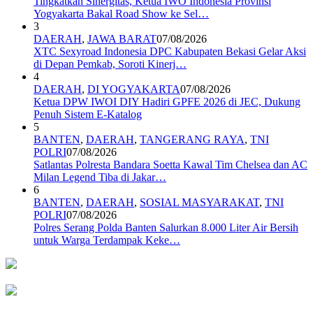
Tingkatkan Sinergitas, Ketua IWO Indonesia Provinsi
Yogyakarta Bakal Road Show ke Sel…
3
DAERAH
,
JAWA BARAT
07/08/2026
XTC Sexyroad Indonesia DPC Kabupaten Bekasi Gelar Aksi
di Depan Pemkab, Soroti Kinerj…
4
DAERAH
,
DI YOGYAKARTA
07/08/2026
Ketua DPW IWOI DIY Hadiri GPFE 2026 di JEC, Dukung
Penuh Sistem E-Katalog
5
BANTEN
,
DAERAH
,
TANGERANG RAYA
,
TNI
POLRI
07/08/2026
Satlantas Polresta Bandara Soetta Kawal Tim Chelsea dan AC
Milan Legend Tiba di Jakar…
6
BANTEN
,
DAERAH
,
SOSIAL MASYARAKAT
,
TNI
POLRI
07/08/2026
Polres Serang Polda Banten Salurkan 8.000 Liter Air Bersih
untuk Warga Terdampak Keke…