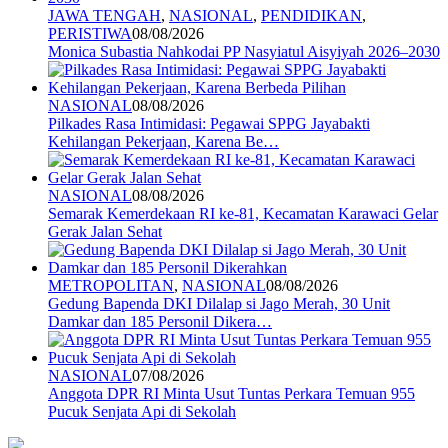
JAWA TENGAH
,
NASIONAL
,
PENDIDIKAN
,
PERISTIWA
08/08/2026
Monica Subastia Nahkodai PP Nasyiatul Aisyiyah 2026–2030
NASIONAL
08/08/2026
Pilkades Rasa Intimidasi: Pegawai SPPG Jayabakti
Kehilangan Pekerjaan, Karena Be…
NASIONAL
08/08/2026
Semarak Kemerdekaan RI ke-81, Kecamatan Karawaci Gelar
Gerak Jalan Sehat
METROPOLITAN
,
NASIONAL
08/08/2026
Gedung Bapenda DKI Dilalap si Jago Merah, 30 Unit
Damkar dan 185 Personil Dikera…
NASIONAL
07/08/2026
Anggota DPR RI Minta Usut Tuntas Perkara Temuan 955
Pucuk Senjata Api di Sekolah