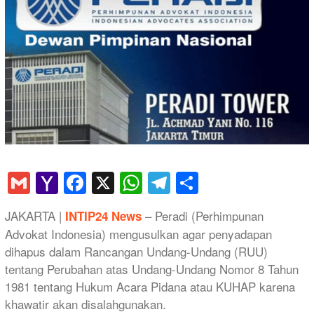
Gmail
Yahoo
Facebook
X
WhatsApp
Telegram
Share
Mail
JAKARTA |
– Peradi (Perhimpunan
INTIP24 News
Advokat Indonesia) mengusulkan agar penyadapan
dihapus dalam Rancangan Undang-Undang (RUU)
tentang Perubahan atas Undang-Undang Nomor 8 Tahun
1981 tentang Hukum Acara Pidana atau KUHAP karena
khawatir akan disalahgunakan.