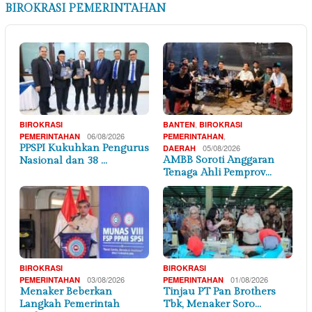
BIROKRASI PEMERINTAHAN
,
BIROKRASI
BANTEN
BIROKRASI
06/08/2026
,
PEMERINTAHAN
PEMERINTAHAN
PPSPI Kukuhkan Pengurus
05/08/2026
DAERAH
AMBB Soroti Anggaran
Nasional dan 38 …
Tenaga Ahli Pemprov…
BIROKRASI
BIROKRASI
03/08/2026
01/08/2026
PEMERINTAHAN
PEMERINTAHAN
Menaker Beberkan
Tinjau PT Pan Brothers
Langkah Pemerintah
Tbk, Menaker Soro…