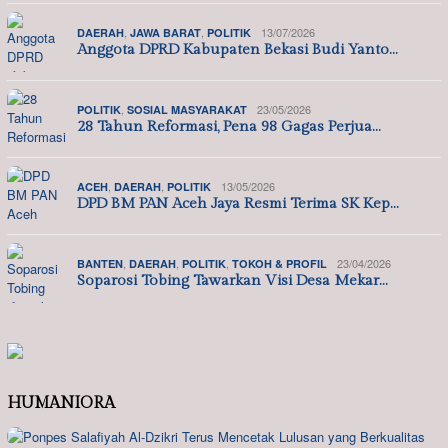
,
,
13/07/2026
DAERAH
JAWA BARAT
POLITIK
Anggota DPRD Kabupaten Bekasi Budi Yanto…
,
23/05/2026
POLITIK
SOSIAL MASYARAKAT
28 Tahun Reformasi, Pena 98 Gagas Perjua…
,
,
13/05/2026
ACEH
DAERAH
POLITIK
DPD BM PAN Aceh Jaya Resmi Terima SK Kep…
,
,
,
23/04/2026
BANTEN
DAERAH
POLITIK
TOKOH & PROFIL
Soparosi Tobing Tawarkan Visi Desa Mekar…
HUMANIORA