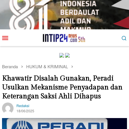
Loncat
Menu
ke
Mobile
konten
Beranda
HUKUM & KRIMINAL
Khawatir Disalah Gunakan, Peradi
Usulkan Mekanisme Penyadapan dan
Keterangan Saksi Ahli Dihapus
Redaksi
18/06/2025