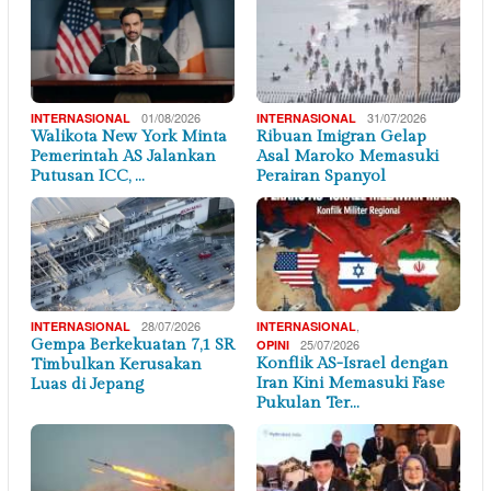
01/08/2026
31/07/2026
INTERNASIONAL
INTERNASIONAL
Walikota New York Minta
Ribuan Imigran Gelap
Pemerintah AS Jalankan
Asal Maroko Memasuki
Putusan ICC, …
Perairan Spanyol
28/07/2026
,
INTERNASIONAL
INTERNASIONAL
Gempa Berkekuatan 7,1 SR
25/07/2026
OPINI
Konflik AS-Israel dengan
Timbulkan Kerusakan
Iran Kini Memasuki Fase
Luas di Jepang
Pukulan Ter…