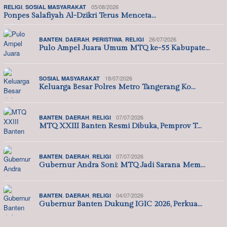
,
05/08/2026
RELIGI
SOSIAL MASYARAKAT
Ponpes Salafiyah Al-Dzikri Terus Menceta…
,
,
,
26/07/2026
BANTEN
DAERAH
PERISTIWA
RELIGI
Pulo Ampel Juara Umum MTQ ke-55 Kabupate…
18/07/2026
SOSIAL MASYARAKAT
Keluarga Besar Polres Metro Tangerang Ko…
,
,
07/07/2026
BANTEN
DAERAH
RELIGI
MTQ XXIII Banten Resmi Dibuka, Pemprov T…
,
,
07/07/2026
BANTEN
DAERAH
RELIGI
Gubernur Andra Soni: MTQ Jadi Sarana Mem…
,
,
04/07/2026
BANTEN
DAERAH
RELIGI
Gubernur Banten Dukung IGIC 2026, Perkua…