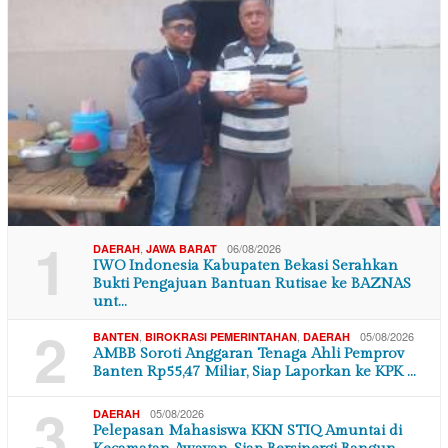
1
,
06/08/2026
DAERAH
JAWA BARAT
IWO Indonesia Kabupaten Bekasi Serahkan
Bukti Pengajuan Bantuan Rutisae ke BAZNAS
unt…
2
,
,
05/08/2026
BANTEN
BIROKRASI PEMERINTAHAN
DAERAH
AMBB Soroti Anggaran Tenaga Ahli Pemprov
Banten Rp55,47 Miliar, Siap Laporkan ke KPK …
3
05/08/2026
DAERAH
Pelepasan Mahasiswa KKN STIQ Amuntai di