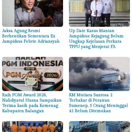
Jaksa Agung Resmi
Up Date Kasus Mantan
Berhentikan Sementara Ex
Jampidsus: Kejagung Belum
Jampidsus Febrie Adriansyah
Ungkap Kejelasan Perkara
TPPU yang Menjerat FA
Raih PGM Award 2026,
KM Mutiara Santosa 2
Nahdiyatul Husna Sampaikan
Terbakar di Perairan
Terima kasih pada Kemenag
Sumenep, 5 Orang Meninggal
Kabupaten Balangan
41 Belum Ditemukan