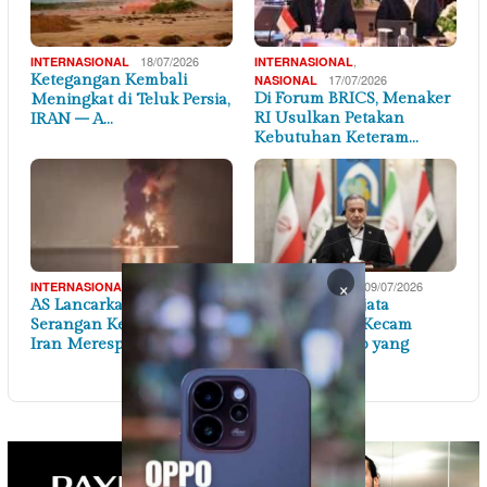
18/07/2026
,
INTERNASIONAL
INTERNASIONAL
Ketegangan Kembali
17/07/2026
NASIONAL
Di Forum BRICS, Menaker
Meningkat di Teluk Persia,
RI Usulkan Petakan
IRAN – A…
Kebutuhan Keteram…
×
13/07/2026
09/07/2026
INTERNASIONAL
INTERNASIONAL
AS Lancarkan Gelombang
Gencaran Senjata
Serangan Keempat atas
Berakhir: Iran Kecam
Iran Merespon K…
Ucapan Trump yang
Sebu…