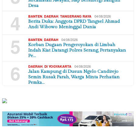
Kecamatan Awayan, Siap Bersinergi Bangun
Desa
4
,
,
04/08/2026
BANTEN
DAERAH
TANGERANG RAYA
Berita Duka: Anggota DPRD Tangsel Ahmad
Andi Wibowo Meninggal Dunia
5
,
04/08/2026
BANTEN
DAERAH
Korban Dugaan Pengeroyokan di Limbah
Indah Kiat Datangi Polres Serang, Pertanyakan
Pe…
6
,
04/08/2026
DAERAH
DI YOGYAKARTA
Jalan Kampung di Dusun Ngelo Candirejo
Semin Rusak Parah, Warga Minta Perhatian
Pemka…