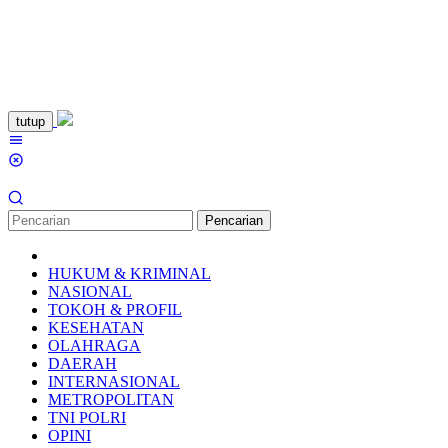
Loncat
tutup
ke
Menu
konten
Mobile
Pencarian
HUKUM & KRIMINAL
NASIONAL
TOKOH & PROFIL
KESEHATAN
OLAHRAGA
DAERAH
INTERNASIONAL
METROPOLITAN
TNI POLRI
OPINI