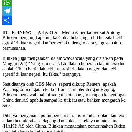
X
WhatsApp
Telegram
Share
INTIP24NEWS | JAKARTA – Menlu Amerika Serikat Antony
Blinken mengungkapkan jika China belakangan ini bereaksi lebih
agresif di luar negeri dan berperilaku dengan cara yang semakin
bermusuhan.
Blinken juga mengatakan dalam wawancara yang disiarkan pada
Minggu (2/5) “Yang kami saksikan dalam beberapa tahun terakhir
adalah China bertindak lebih represif di dalam negeri dan lebih
agresif di luar negeri. Itu fakta,” terangnya
Saat ditanya oleh CBS News, seperti dikutip Reuters, apakah
Washington mengarah ke konfrontasi militer dengan Beijing,
Blinken menjawab hal ini sangat bertentangan dengan kepentingan
China dan AS apabila sampai ke titik itu atau bahkan mengarah ke
sana.
Ditanya mengenai laporan pencurian ratusan miliar dolar atau lebih
dalam bentuk rahasia dagang dan hak atas kekayaan intelektual
(HAKI) AS oleh China, Blinken mengatakan pemerintahan Biden
“sangat khawatir” akan isu HAKI.