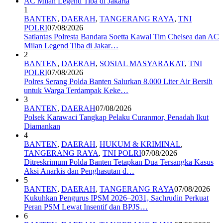
1
BANTEN
,
DAERAH
,
TANGERANG RAYA
,
TNI
POLRI
07/08/2026
Satlantas Polresta Bandara Soetta Kawal Tim Chelsea dan AC
Milan Legend Tiba di Jakar…
2
BANTEN
,
DAERAH
,
SOSIAL MASYARAKAT
,
TNI
POLRI
07/08/2026
Polres Serang Polda Banten Salurkan 8.000 Liter Air Bersih
untuk Warga Terdampak Keke…
3
BANTEN
,
DAERAH
07/08/2026
Polsek Karawaci Tangkap Pelaku Curanmor, Penadah Ikut
Diamankan
4
BANTEN
,
DAERAH
,
HUKUM & KRIMINAL
,
TANGERANG RAYA
,
TNI POLRI
07/08/2026
Ditreskrimum Polda Banten Tetapkan Dua Tersangka Kasus
Aksi Anarkis dan Penghasutan d…
5
BANTEN
,
DAERAH
,
TANGERANG RAYA
07/08/2026
Kukuhkan Pengurus IPSM 2026–2031, Sachrudin Perkuat
Peran PSM Lewat Insentif dan BPJS…
6