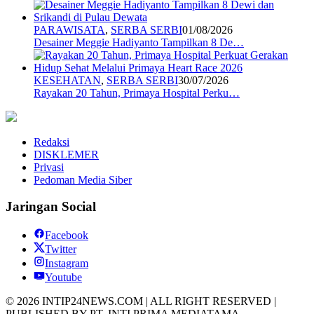
PARAWISATA
,
SERBA SERBI
01/08/2026
Desainer Meggie Hadiyanto Tampilkan 8 De…
KESEHATAN
,
SERBA SERBI
30/07/2026
Rayakan 20 Tahun, Primaya Hospital Perku…
Redaksi
DISKLEMER
Privasi
Pedoman Media Siber
Jaringan Social
Facebook
Twitter
Instagram
Youtube
© 2026 INTIP24NEWS.COM | ALL RIGHT RESERVED |
PUBLISHED BY PT. INTI PRIMA MEDIATAMA