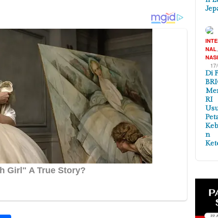
Jep
INT
NAL
NAS
17
Di 
BRI
Me
RI
Us
Pet
Ke
n
Ket