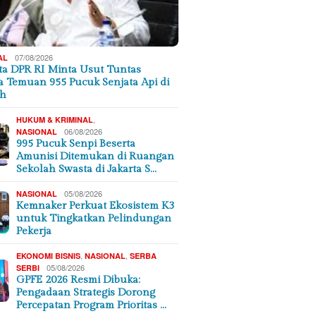
07/08/2026
AL
a DPR RI Minta Usut Tuntas
a Temuan 955 Pucuk Senjata Api di
ah
,
HUKUM & KRIMINAL
06/08/2026
NASIONAL
995 Pucuk Senpi Beserta
Amunisi Ditemukan di Ruangan
Sekolah Swasta di Jakarta S…
05/08/2026
NASIONAL
Kemnaker Perkuat Ekosistem K3
untuk Tingkatkan Pelindungan
Pekerja
,
,
EKONOMI BISNIS
NASIONAL
SERBA
05/08/2026
SERBI
GPFE 2026 Resmi Dibuka:
Pengadaan Strategis Dorong
Percepatan Program Prioritas …