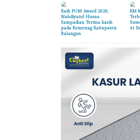
Raih PGM Award 2026,
KM M
Nahdiyatul Husna
Terb
Sampaikan Terima kasih
Sume
pada Kemenag Kabupaten
41 B
Balangan