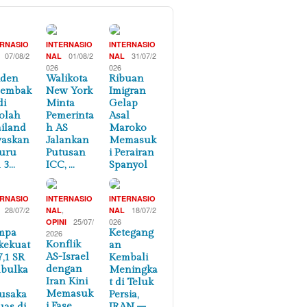
ERNASIO
INTERNASIO
INTERNASIO
07/08/2
01/08/2
31/07/2
NAL
NAL
026
026
iden
Walikota
Ribuan
nembak
New York
Imigran
di
Minta
Gelap
olah
Pemerinta
Asal
iland
h AS
Maroko
waskan
Jalankan
Memasuk
uru
Putusan
i Perairan
 3…
ICC, …
Spanyol
ERNASIO
INTERNASIO
INTERNASIO
28/07/2
,
18/07/2
NAL
NAL
25/07/
026
OPINI
mpa
Ketegang
2026
Konflik
kekuat
an
AS-Israel
7,1 SR
Kembali
dengan
bulka
Meningka
Iran Kini
t di Teluk
Memasuk
usaka
Persia,
i Fase
uas di
IRAN –