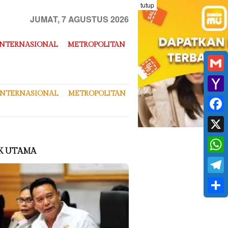
tutup
JUMAT, 7 AGUSTUS 2026
INTERNASIONAL
METROPOLITAN
Gmai
INTERNASIONAL
METROPOLITAN
Yaho
Mail
Face
X
K UTAMA
What
Tele
Shar