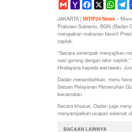
Gmail
Yahoo
Faceboo
X
Wha
T
Mail
JAKARTA |
– Mome
INTIP24 News
Prabowo Subianto, BGN (Badan G
merupakan makanan favorit Presid
ceplok.
“Secara serempak menyajikan men
nasi goreng dengan telor ceplok,
Hindayana kepada wartawan, Juma
Dadan menambahkan, menu favorit
Satuan Pelayanan Pemenuhan Gizi
kecamatan.
Secara khusus, Dadan juga meny
menyampaikan ucapan selamat ul
BACAAN LAINNYA