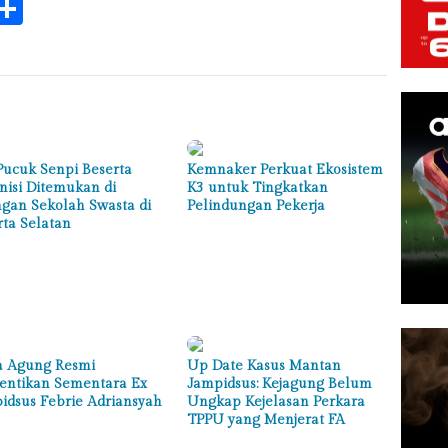
k
tsApp
elegram
Share
Pucuk Senpi Beserta
Kemnaker Perkuat Ekosistem
isi Ditemukan di
K3 untuk Tingkatkan
gan Sekolah Swasta di
Pelindungan Pekerja
rta Selatan
a Agung Resmi
Up Date Kasus Mantan
entikan Sementara Ex
Jampidsus: Kejagung Belum
idsus Febrie Adriansyah
Ungkap Kejelasan Perkara
TPPU yang Menjerat FA