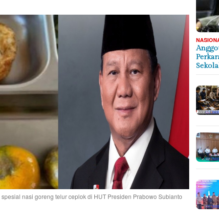
NASION
Anggot
Perkar
Sekol
spesial nasi goreng telur ceplok di HUT Presiden Prabowo Subianto