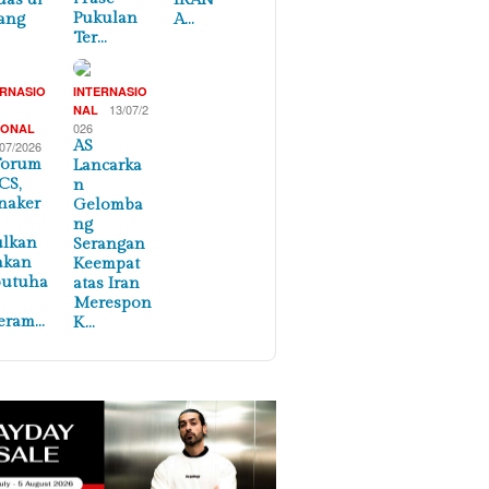
Pukulan
ang
A…
Ter…
ERNASIO
INTERNASIO
,
13/07/2
NAL
026
IONAL
AS
/07/2026
Forum
Lancarka
CS,
n
naker
Gelomba
ng
ulkan
Serangan
akan
Keempat
butuha
atas Iran
Merespon
eram…
K…