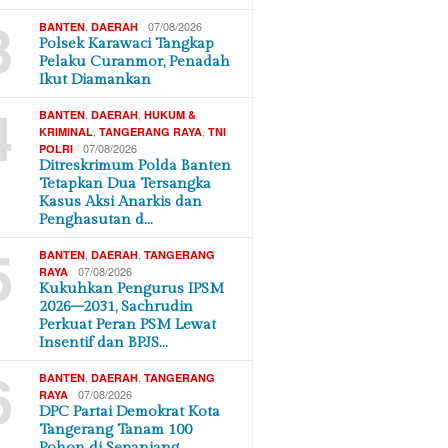
3
,
07/08/2026
BANTEN
DAERAH
Polsek Karawaci Tangkap
Pelaku Curanmor, Penadah
Ikut Diamankan
4
,
,
BANTEN
DAERAH
HUKUM &
,
,
KRIMINAL
TANGERANG RAYA
TNI
07/08/2026
POLRI
Ditreskrimum Polda Banten
Tetapkan Dua Tersangka
Kasus Aksi Anarkis dan
Penghasutan d…
5
,
,
BANTEN
DAERAH
TANGERANG
07/08/2026
RAYA
Kukuhkan Pengurus IPSM
2026–2031, Sachrudin
Perkuat Peran PSM Lewat
Insentif dan BPJS…
6
,
,
BANTEN
DAERAH
TANGERANG
07/08/2026
RAYA
DPC Partai Demokrat Kota
Tangerang Tanam 100
Pohon di Sepanjang