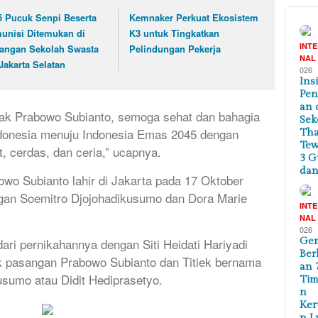
5 Pucuk Senpi Beserta
Kemnaker Perkuat Ekosistem
unisi Ditemukan di
K3 untuk Tingkatkan
INT
angan Sekolah Swasta
Pelindungan Pekerja
NAL
 Jakarta Selatan
026
Ins
Pe
an 
ak Prabowo Subianto, semoga sehat dan bahagia
Sek
donesia menuju Indonesia Emas 2045 dengan
Tha
Te
t, cerdas, dan ceria,” ucapnya.
3 G
dan
owo Subianto lahir di Jakarta pada 17 Oktober
ngan Soemitro Djojohadikusumo dan Dora Marie
INT
NAL
026
Ge
ari pernikahannya dengan Siti Heidati Hariyadi
Ber
ak pasangan Prabowo Subianto dan Titiek bernama
an 
sumo atau Didit Hediprasetyo.
Tim
n
Ker
n L