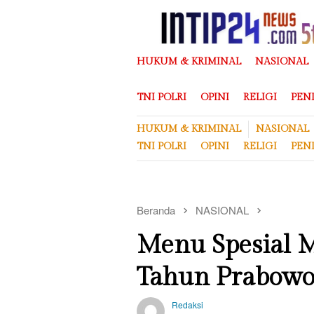
Loncat
ke
konten
HUKUM & KRIMINAL
NASIONAL
TNI POLRI
OPINI
RELIGI
PEN
HUKUM & KRIMINAL
NASIONAL
TNI POLRI
OPINI
RELIGI
PEN
Beranda
NASIONAL
Menu Spesial 
Tahun Prabowo,
Redaksi