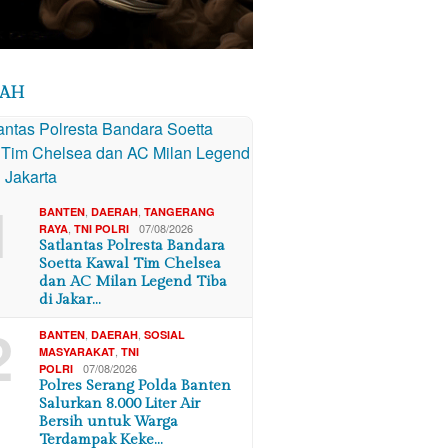
RAH
1
,
,
BANTEN
DAERAH
TANGERANG
,
07/08/2026
RAYA
TNI POLRI
Satlantas Polresta Bandara
Soetta Kawal Tim Chelsea
dan AC Milan Legend Tiba
di Jakar…
2
,
,
BANTEN
DAERAH
SOSIAL
,
MASYARAKAT
TNI
07/08/2026
POLRI
Polres Serang Polda Banten
Salurkan 8.000 Liter Air
Bersih untuk Warga
Terdampak Keke…