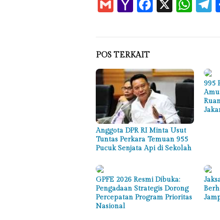
Gmail
Yahoo
Faceboo
X
Wha
T
Mail
POS TERKAIT
995 
Amun
Ruan
Jaka
Anggota DPR RI Minta Usut
Tuntas Perkara Temuan 955
Pucuk Senjata Api di Sekolah
GPFE 2026 Resmi Dibuka:
Jaks
Pengadaan Strategis Dorong
Berh
Percepatan Program Prioritas
Jamp
Nasional