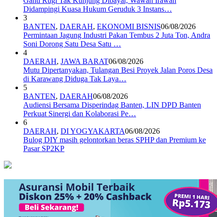
Ganti Rugi Tak Kunjung Dibayar, Wawan Irawan
Didampingi Kuasa Hukum Geruduk 3 Instans…
3
BANTEN
,
DAERAH
,
EKONOMI BISNIS
06/08/2026
Permintaan Jagung Industri Pakan Tembus 2 Juta Ton, Andra
Soni Dorong Satu Desa Satu …
4
DAERAH
,
JAWA BARAT
06/08/2026
Mutu Dipertanyakan, Tulangan Besi Proyek Jalan Poros Desa
di Karawang Diduga Tak Laya…
5
BANTEN
,
DAERAH
06/08/2026
Audiensi Bersama Disperindag Banten, LIN DPD Banten
Perkuat Sinergi dan Kolaborasi Pe…
6
DAERAH
,
DI YOGYAKARTA
06/08/2026
Bulog DIY masih gelontorkan beras SPHP dan Premium ke
Pasar SP2KP