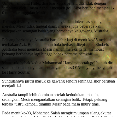
Umpan lambung Hafez dari luar kotak penalti ditanduk dengan
sempurna oleh Emam Ashour menjadi gol. Skor berubah menjadi 1-
0 untuk keunggulan Mesir.
Tertinggal satu gol, Australia meningkatkan intensitas serangan
mereka. Mesir tidak tinggal diam, mereka juga beberapa kali
melepaskan serangan balik yang berbahaya ke gawang Australia.
Peluang berbahaya Australia baru lahir lagi di menit ke-35 melalui
tembakan Aziz Behich, namun bola berhasil ditepis oleh Shobeir.
Australia terus menekan Mesir namun mereka gagal membuat
peluang berbahaya lagi hingga babak pertama berakhir.
Memasuki babak kedua Mohammad Hany mencetak gol bunuh diri
saat mencoba menghalau tendangan bebas O’Neill yang mengarah
ke Harry Souttar.
Sundulannya justru masuk ke gawang sendiri sehingga skor berubah
menjadi 1-1.
Australia tampil lebih dominan setelah kedudukan imbanh,
sedangkan Mesir mengandalkan serangan balik. Tetapi, peluang
terbaik justru kembali dimiliki Mesir pada masa injury time.
Pada menit ke-93, Mohamed Salah mengirim umpan silang akurat