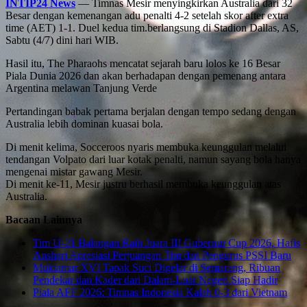
INTIP24 News
— Timnas Mesir menyingkirkan Australia dari 32
Besar dengan kemenangan adu penalti 4-2 setelah skor after extra
time (AET) 1-1. Duel kedua tim.berlangsung di Stadion Dallas, AS,
Sabtu (4/7) dini hari WIB.
Hasil itu, The Pharaohs mencatat sejarah baru lolos ke 16 Besar
Piala Dunia 2026 dan akan berhadapan dengan pemenang antara
Argentina melawan Tanjung Verde
Pertandingan babak pertama berjalan dengan tempo sedang dengan
Australia lebih dominan kuasai bola.
Di menit kelima, Socceroos nyaris membuka keunggulan melalui
tendangan Volpato dari luar kotak penalti, namun sayang bola hanya
mengenai mistar gawang Mesir.
Di menit ke-11, Mesir justru berhasil membuka keunggulan atas
Australia.
Bacaan Lainnya
Tim U-21 Balangan Raih Juara III Gubernur Cup 2026, Hafis
Anshari Apresiasi Perjuangan Tim dan Pengurus PSSI Baru
Muktamar XVI Tapak Suci Digelar di Semarang, Ribuan
Pendekar dan Kader dari Dalam-Luar Negeri Siap Hadir
Piala AFF 2026: Timnas Indonesia Kalah 0-3 dari Vietnam