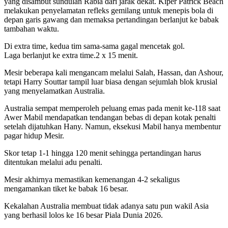
yang disambut sundulan Rabia dari jarak dekat. Kiper Patrick Beach
melakukan penyelamatan refleks gemilang untuk menepis bola di
depan garis gawang dan memaksa pertandingan berlanjut ke babak
tambahan waktu.
Di extra time, kedua tim sama-sama gagal mencetak gol.
Laga berlanjut ke extra time.2 x 15 menit.
Mesir beberapa kali mengancam melalui Salah, Hassan, dan Ashour,
tetapi Harry Souttar tampil luar biasa dengan sejumlah blok krusial
yang menyelamatkan Australia.
Australia sempat memperoleh peluang emas pada menit ke-118 saat
Awer Mabil mendapatkan tendangan bebas di depan kotak penalti
setelah dijatuhkan Hany. Namun, eksekusi Mabil hanya membentur
pagar hidup Mesir.
Skor tetap 1-1 hingga 120 menit sehingga pertandingan harus
ditentukan melalui adu penalti.
Mesir akhirnya memastikan kemenangan 4-2 sekaligus
mengamankan tiket ke babak 16 besar.
Kekalahan Australia membuat tidak adanya satu pun wakil Asia
yang berhasil lolos ke 16 besar Piala Dunia 2026.