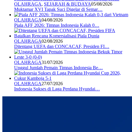
OLAHRAGA
,
SEJARAH & BUDAYA
05/08/2026
Muktamar XVI Tapak Suci Digelar di Semar…
OLAHRAGA
04/08/2026
Piala AFF 2026: Timnas Indonesia Kalah 0…
OLAHRAGA
02/08/2026
Ditentang UEFA dan CONCACAF, Presiden FI…
OLAHRAGA
31/07/2026
Unggul Jumlah Pemain Timnas Indonesia Be…
OLAHRAGA
27/07/2026
Indonesia Sukses di Laga Perdana Hyundai…