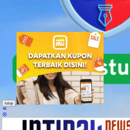
Loncat
ke
konten
tutup
Menu
Mobile