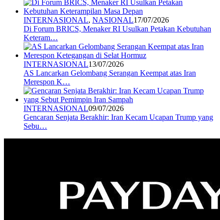
INTERNASIONAL
,
NASIONAL
17/07/2026
Di Forum BRICS, Menaker RI Usulkan Petakan Kebutuhan
Keteram…
INTERNASIONAL
13/07/2026
AS Lancarkan Gelombang Serangan Keempat atas Iran
Merespon K…
INTERNASIONAL
09/07/2026
Gencaran Senjata Berakhir: Iran Kecam Ucapan Trump yang
Sebu…