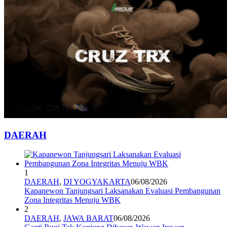
DAERAH
1
DAERAH
,
DI YOGYAKARTA
06/08/2026
Kapanewon Tanjungsari Laksanakan Evaluasi Pembangunan
Zona Integritas Menuju WBK
2
DAERAH
,
JAWA BARAT
06/08/2026