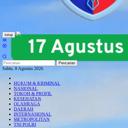
Loncat
tutup
ke
Menu
konten
Mobile
Pencarian
Sabtu, 8 Agustus 2026
HUKUM & KRIMINAL
NASIONAL
TOKOH & PROFIL
KESEHATAN
OLAHRAGA
DAERAH
INTERNASIONAL
METROPOLITAN
TNI POLRI