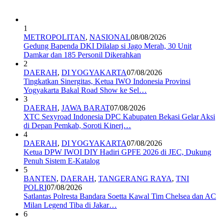
1
METROPOLITAN
,
NASIONAL
08/08/2026
Gedung Bapenda DKI Dilalap si Jago Merah, 30 Unit
Damkar dan 185 Personil Dikerahkan
2
DAERAH
,
DI YOGYAKARTA
07/08/2026
Tingkatkan Sinergitas, Ketua IWO Indonesia Provinsi
Yogyakarta Bakal Road Show ke Sel…
3
DAERAH
,
JAWA BARAT
07/08/2026
XTC Sexyroad Indonesia DPC Kabupaten Bekasi Gelar Aksi
di Depan Pemkab, Soroti Kinerj…
4
DAERAH
,
DI YOGYAKARTA
07/08/2026
Ketua DPW IWOI DIY Hadiri GPFE 2026 di JEC, Dukung
Penuh Sistem E-Katalog
5
BANTEN
,
DAERAH
,
TANGERANG RAYA
,
TNI
POLRI
07/08/2026
Satlantas Polresta Bandara Soetta Kawal Tim Chelsea dan AC
Milan Legend Tiba di Jakar…
6