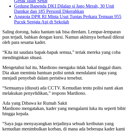
Gerak Jalan Sehat
Gedung Bapenda DKI Dilalap si Jago Merah, 30 Unit
Damkar dan 185 Personil Dikerahkan
Anggota DPR RI Minta Usut Tuntas Perkara Temuan 955
Pucuk Senjata Api di Sekolah
Saling dorong, baku hantam tak bisa diredam. Lempar-lemparan
pun terjadi, bahkan dengan kursi. Namun akhirnya berhasil dilerai
oleh para sesama kader.
“Kita ini saudara bapak-bapak semua,” teriak mereka yang coba
mendinginkan situasi.
Mengetahui hal itu, Mardiono mengaku tidak bakal tinggal diam.
Dia akan meminta bantuan polisi untuk mendalami siapa yang
menjadi penyebab dalam peristiwa tersebut.
“Semuanya (diusut) ada CCTV. Kemudian tentu polisi nanti akan
melakukan penyelidikan,” respons Mardiono.
Ada yang Dibawa ke Rumah Sakit
Mardiono mengatakan, kader yang mengalami luka itu seperti bibir
hingga kepala.
“Saya juga menyayangkan terjadinya sebuah keributan yang
kemudian menimbulkan korban, di mana ada beberapa kader kami