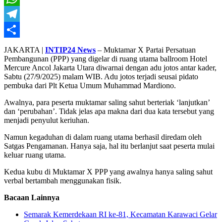
WhatsApp
Telegram
Share
JAKARTA |
INTIP24 News
– Muktamar X Partai Persatuan
Pembangunan (PPP) yang digelar di ruang utama ballroom Hotel
Mercure Ancol Jakarta Utara diwarnai dengan adu jotos antar kader,
Sabtu (27/9/2025) malam WIB. Adu jotos terjadi seusai pidato
pembuka dari Plt Ketua Umum Muhammad Mardiono.
Awalnya, para peserta muktamar saling sahut berteriak ‘lanjutkan’
dan ‘perubahan’. Tidak jelas apa makna dari dua kata tersebut yang
menjadi penyulut keriuhan.
Namun kegaduhan di dalam ruang utama berhasil diredam oleh
Satgas Pengamanan. Hanya saja, hal itu berlanjut saat peserta mulai
keluar ruang utama.
Kedua kubu di Muktamar X PPP yang awalnya hanya saling sahut
verbal bertambah menggunakan fisik.
Bacaan Lainnya
Semarak Kemerdekaan RI ke-81, Kecamatan Karawaci Gelar