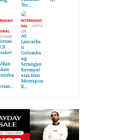
Ter…
ERNASIO
INTERNASIO
,
13/07/2
NAL
026
IONAL
AS
/07/2026
Forum
Lancarka
CS,
n
naker
Gelomba
ng
ulkan
Serangan
akan
Keempat
butuha
atas Iran
Merespon
eram…
K…