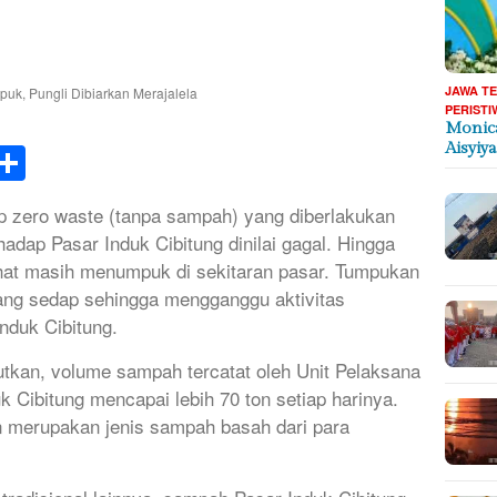
JAWA T
PERISTI
Monica
k
tsApp
elegram
Share
Aisyiy
zero waste (tanpa sampah) yang diberlakukan
adap Pasar Induk Cibitung dinilai gagal. Hingga
lihat masih menumpuk di sekitaran pasar. Tumpukan
ang sedap sehingga mengganggu aktivitas
nduk Cibitung.
tkan, volume sampah tercatat oleh Unit Pelaksana
 Cibitung mencapai lebih 70 ton setiap harinya.
n merupakan jenis sampah basah dari para