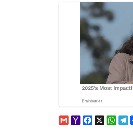
Gmail
Yahoo
Faceboo
X
Wha
T
Mail