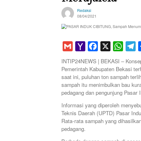
Redaksi
08/04/2021
Gmail
Yahoo
Faceboo
X
Wha
T
Mail
INTIP24NEWS | BEKASI – Konsep 
Pemerintah Kabupaten Bekasi terh
saat ini, puluhan ton sampah ter
sampah itu menimbulkan bau kur
pedagang dan pengunjung Pasar I
Informasi yang diperoleh menyebu
Teknis Daerah (UPTD) Pasar Induk
Rata-rata sampah yang dihasilka
pedagang.