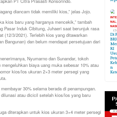
tapkan PT Citra Prasasti Konsorindo.
gang diancam tidak memiliki kios,” jelas Jojo.
INT
ka kios baru yang harganya mencekik,” tambah
NAL
NAS
 Pasar Induk Cibitung, Juhaeri saat berunjuk rasa
17
 (12/3/2021). Terlebih kios yang ditawarkan
Di 
BRI
kan Bangunan) dan belum mendapat persetujuan dari
Me
RI
Us
menerimanya, Nyumarno dan Sunandar, tokoh
Pet
Ke
tu mengeluhkan biaya uang muka sebesar 10% atau
n
nomor kios/los ukuran 2×3 meter persegi yang
Ket
uta.
an membayar 30% selama berada di penampungan.
lunasi atau dicicil setelah kios/los yang baru
a diterapkan untuk kios ukuran 3×4 meter persegi