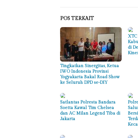
POS TERKAIT
XTC 
Kabu
di D
Kine
Tingkatkan Sinergitas, Ketua
IWO Indonesia Provinsi
Yogyakarta Bakal Road Show
ke Seluruh DPD se-DIY
Satlantas Polresta Bandara
Polr
Soetta Kawal Tim Chelsea
Salu
dan AC Milan Legend Tiba di
Bers
Jakarta
Terd
Keca