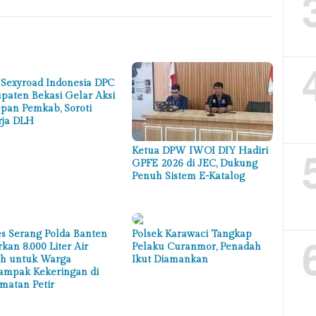
Sexyroad Indonesia DPC
paten Bekasi Gelar Aksi
epan Pemkab, Soroti
rja DLH
Ketua DPW IWOI DIY Hadiri
GPFE 2026 di JEC, Dukung
Penuh Sistem E-Katalog
es Serang Polda Banten
Polsek Karawaci Tangkap
rkan 8.000 Liter Air
Pelaku Curanmor, Penadah
ih untuk Warga
Ikut Diamankan
ampak Kekeringan di
matan Petir