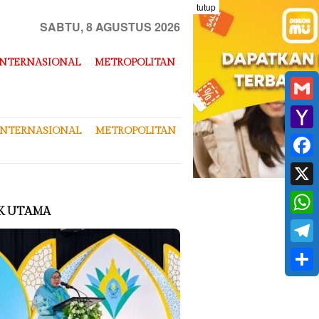
tutup
SABTU, 8 AGUSTUS 2026
INTERNASIONAL
METROPOLITAN
Gmai
INTERNASIONAL
METROPOLITAN
Yaho
Mail
Face
X
K UTAMA
What
Tele
Shar