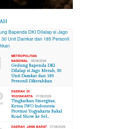
RAH
1
,
METROPOLITAN
08/08/2026
NASIONAL
Gedung Bapenda DKI
Dilalap si Jago Merah, 30
Unit Damkar dan 185
Personil Dikerahkan
2
,
DAERAH
DI
07/08/2026
YOGYAKARTA
Tingkatkan Sinergitas,
Ketua IWO Indonesia
Provinsi Yogyakarta Bakal
Road Show ke Sel…
,
07/08/2026
DAERAH
JAWA BARAT