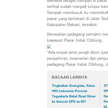
Berbeda dengan sampah di pasar t
terlihat sudah menjadi lumpur k
Sampah membusuk itu menimbulka
pasar yang berlokasi di Jalan Te
Kabupaten Bekasi, tersebut.
Keresahan pedagang semakin menja
kawasan Pasar Induk Cibitung.
“Ada empat jenis pungli disini (pa
perparkiran, keamanan dan penju
pedagang Pasar Induk Cibitung, J
BACAAN LAINNYA
Tingkatkan Sinergitas, Ketua
XT
IWO Indonesia Provinsi
DP
Yogyakarta Bakal Road Show
Ge
ke Seluruh DPD se-DIY
Pe
DL