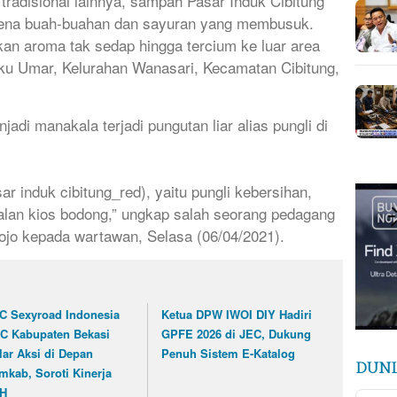
radisional lainnya, sampah Pasar Induk Cibitung
arena buah-buahan dan sayuran yang membusuk.
n aroma tak sedap hingga tercium ke luar area
uku Umar, Kelurahan Wanasari, Kecamatan Cibitung,
di manakala terjadi pungutan liar alias pungli di
sar induk cibitung_red), yaitu pungli kebersihan,
alan kios bodong,” ungkap salah seorang pedagang
ojo kepada wartawan, Selasa (06/04/2021).
C Sexyroad Indonesia
Ketua DPW IWOI DIY Hadiri
C Kabupaten Bekasi
GPFE 2026 di JEC, Dukung
lar Aksi di Depan
Penuh Sistem E-Katalog
DUNI
mkab, Soroti Kinerja
H