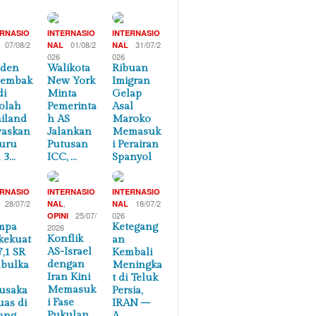
ERNASIO
INTERNASIO
INTERNASIO
07/08/2
01/08/2
31/07/2
NAL
NAL
026
026
iden
Walikota
Ribuan
nembak
New York
Imigran
di
Minta
Gelap
olah
Pemerinta
Asal
iland
h AS
Maroko
waskan
Jalankan
Memasuk
uru
Putusan
i Perairan
 3…
ICC, …
Spanyol
ERNASIO
INTERNASIO
INTERNASIO
28/07/2
,
18/07/2
NAL
NAL
25/07/
026
OPINI
mpa
Ketegang
2026
Konflik
kekuat
an
AS-Israel
7,1 SR
Kembali
dengan
bulka
Meningka
Iran Kini
t di Teluk
Memasuk
usaka
Persia,
i Fase
uas di
IRAN –
Pukulan
ang
A…