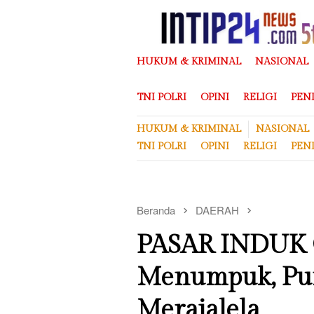
Loncat
ke
konten
HUKUM & KRIMINAL
NASIONAL
TNI POLRI
OPINI
RELIGI
PEN
HUKUM & KRIMINAL
NASIONAL
TNI POLRI
OPINI
RELIGI
PEN
Beranda
DAERAH
PASAR INDUK 
Menumpuk, Pun
Merajalela