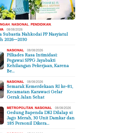
,
,
,
ENGAH
NASIONAL
PENDIDIKAN
08/08/2026
WA
 Subastia Nahkodai PP Nasyiatul
ah 2026–2030
08/08/2026
NASIONAL
Pilkades Rasa Intimidasi:
Pegawai SPPG Jayabakti
Kehilangan Pekerjaan, Karena
Be…
08/08/2026
NASIONAL
Semarak Kemerdekaan RI ke-81,
Kecamatan Karawaci Gelar
Gerak Jalan Sehat
,
08/08/2026
METROPOLITAN
NASIONAL
Gedung Bapenda DKI Dilalap si
Jago Merah, 30 Unit Damkar dan
185 Personil Dikera…