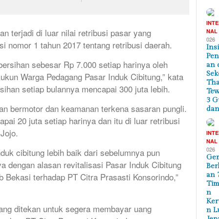
INT
 terjadi di luar nilai retribusi pasar yang
NAL
026
i nomor 1 tahun 2017 tentang retribusi daerah.
Ins
Pe
ersihan sebesar Rp 7.000 setiap harinya oleh
an 
Sek
un Warga Pedagang Pasar Induk Cibitung,” kata
Tha
bersihan setiap bulannya mencapai 300 juta lebih.
Te
3 G
aan bermotor dan keamanan terkena sasaran pungli.
dan
ai 20 juta setiap harinya dan itu di luar retribusi
Jojo.
INT
NAL
026
nduk cibitung lebih baik dari sebelumnya pun
Ge
a dengan alasan revitalisasi Pasar Induk Cibitung
Ber
an 
 Bekasi terhadap PT Citra Prasasti Konsorindo,”
Tim
n
Ker
ang ditekan untuk segera membayar uang
n L
Jep