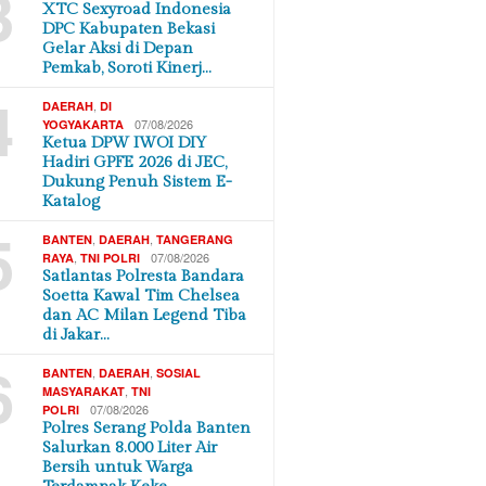
3
XTC Sexyroad Indonesia
DPC Kabupaten Bekasi
Gelar Aksi di Depan
Pemkab, Soroti Kinerj…
4
,
DAERAH
DI
07/08/2026
YOGYAKARTA
Ketua DPW IWOI DIY
Hadiri GPFE 2026 di JEC,
Dukung Penuh Sistem E-
Katalog
5
,
,
BANTEN
DAERAH
TANGERANG
,
07/08/2026
RAYA
TNI POLRI
Satlantas Polresta Bandara
Soetta Kawal Tim Chelsea
dan AC Milan Legend Tiba
di Jakar…
6
,
,
BANTEN
DAERAH
SOSIAL
,
MASYARAKAT
TNI
07/08/2026
POLRI
Polres Serang Polda Banten
Salurkan 8.000 Liter Air
Bersih untuk Warga