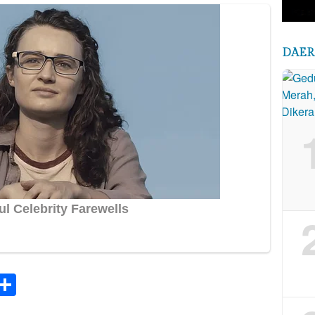
DAE
k
tsApp
elegram
Share