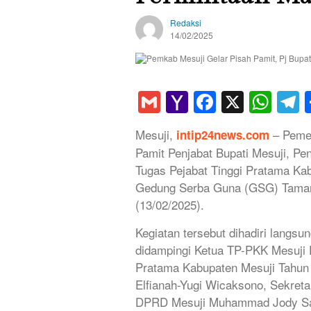
Redaksi
14/02/2025
Gmail
Yahoo
Faceboo
X
Wha
T
Mail
Mesuji,
– Pemer
intip24news.com
Pamit Penjabat Bupati Mesuji, P
Tugas Pejabat Tinggi Pratama Ka
Gedung Serba Guna (GSG) Taman 
(13/02/2025).
Kegiatan tersebut dihadiri langsu
didampingi Ketua TP-PKK Mesuji 
Pratama Kabupaten Mesuji Tahun 2
Elfianah-Yugi Wicaksono, Sekret
DPRD Mesuji Muhammad Jody Sap