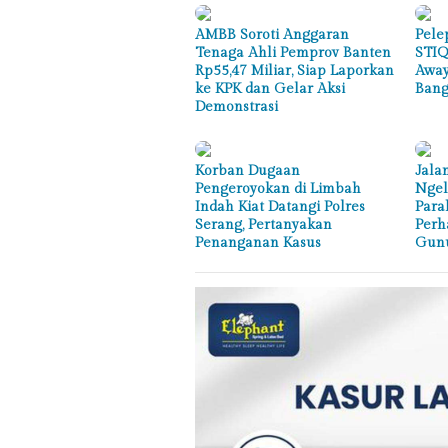
AMBB Soroti Anggaran
Pele
Tenaga Ahli Pemprov Banten
STIQ
Rp55,47 Miliar, Siap Laporkan
Away
ke KPK dan Gelar Aksi
Bang
Demonstrasi
Korban Dugaan
Jala
Pengeroyokan di Limbah
Ngel
Indah Kiat Datangi Polres
Para
Serang, Pertanyakan
Perh
Penanganan Kasus
Gunu