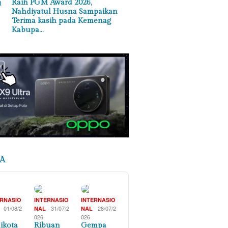
Raih PGM Award 2026,
Nahdiyatul Husna Sampaikan
Terima kasih pada Kemenag
Kabupa…
A
ERNASIO
INTERNASIO
INTERNASIO
01/08/2
31/07/2
28/07/2
NAL
NAL
026
026
ikota
Ribuan
Gempa