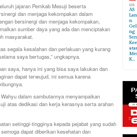
026
eluruh jajaran Pemkab Mesuji beserta
AS
ersinergi dan menjaga kekompakan dalam
Lan
ngan bersinergi dan menjaga kekompakan,
n
Ge
imalkan sumber daya yang ada dan menciptakan
ng
h masyarakat.
Ser
Ke
tas segala kesalahan dan perlakuan yang kurang
ata
Me
 selama saya bertugas,” ungkapnya.
K…
n saya, hanya ini yang bisa saya lakukan dan
ginan dapat terwujud, ini semua karena
ambungnya.
a Wahyu dalam sambutannya menyampaikan
uji atas dedikasi dan kerja kerasnya serta arahan
tan setinggi-tingginya kepada pejabat yang sudah
 semoga dapat diberikan kesehatan dan