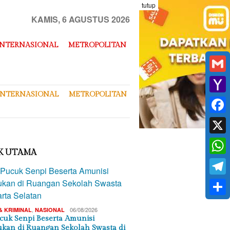
tutup
KAMIS, 6 AGUSTUS 2026
INTERNASIONAL
METROPOLITAN
Gmai
INTERNASIONAL
METROPOLITAN
Yaho
Mail
Face
X
K UTAMA
What
Tele
Shar
,
06/08/2026
& KRIMINAL
NASIONAL
cuk Senpi Beserta Amunisi
kan di Ruangan Sekolah Swasta di