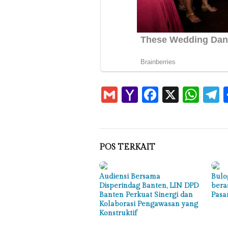
Gmail
Yahoo
Faceboo
X
Wha
T
Mail
POS TERKAIT
Audiensi Bersama
Bulo
Disperindag Banten, LIN DPD
bera
Banten Perkuat Sinergi dan
Pasa
Kolaborasi Pengawasan yang
Konstruktif