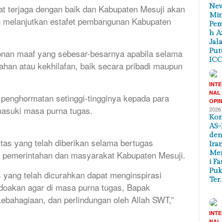
New
at terjaga dengan baik dan Kabupaten Mesuji akan
Min
n melanjutkan estafet pembangunan Kabupaten
Pem
h A
Jal
Put
nan maaf yang sebesar-besarnya apabila selama
ICC
ahan atau kekhilafan, baik secara pribadi maupun
INT
NAL
n penghormatan setinggi-tingginya kepada para
OPIN
asuki masa purna tugas.
2026
Kon
AS-
de
tas yang telah diberikan selama bertugas
Ira
Me
 pemerintahan dan masyarakat Kabupaten Mesuji.
i Fa
Puk
 yang telah dicurahkan dapat menginspirasi
Ter
doakan agar di masa purna tugas, Bapak
kebahagiaan, dan perlindungan oleh Allah SWT,”
INT
NAL