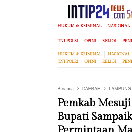
Loncat
ke
konten
HUKUM & KRIMINAL
NASIONAL
TNI POLRI
OPINI
RELIGI
PEN
HUKUM & KRIMINAL
NASIONAL
TNI POLRI
OPINI
RELIGI
PEN
Beranda
DAERAH
LAMPUNG
Pemkab Mesuji 
Bupati Sampaik
Permintaan Ma