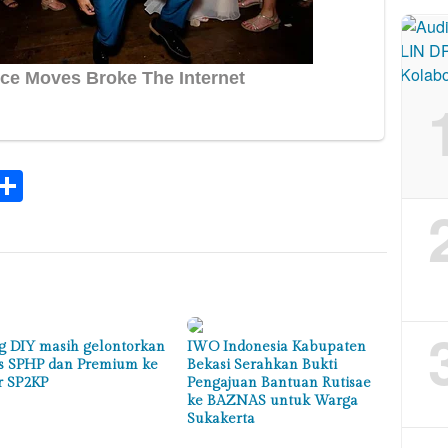
k
tsApp
elegram
Share
g DIY masih gelontorkan
IWO Indonesia Kabupaten
s SPHP dan Premium ke
Bekasi Serahkan Bukti
r SP2KP
Pengajuan Bantuan Rutisae
ke BAZNAS untuk Warga
Sukakerta