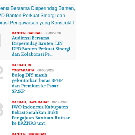
1
,
06/08/2026
BANTEN
DAERAH
Audiensi Bersama
Disperindag Banten, LIN
DPD Banten Perkuat Sinergi
dan Kolaborasi Pe…
2
,
DAERAH
DI
06/08/2026
YOGYAKARTA
Bulog DIY masih
gelontorkan beras SPHP
dan Premium ke Pasar
SP2KP
3
,
06/08/2026
DAERAH
JAWA BARAT
IWO Indonesia Kabupaten
Bekasi Serahkan Bukti
Pengajuan Bantuan Rutisae
ke BAZNAS unt…
,
BANTEN
BIROKRASI