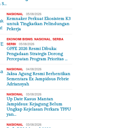
a S…
05/08/2026
NASIONAL
Kemnaker Perkuat Ekosistem K3
untuk Tingkatkan Pelindungan
Pekerja
,
,
EKONOMI BISNIS
NASIONAL
SERBA
05/08/2026
SERBI
GPFE 2026 Resmi Dibuka:
Pengadaan Strategis Dorong
Percepatan Program Prioritas …
04/08/2026
NASIONAL
Jaksa Agung Resmi Berhentikan
Sementara Ex Jampidsus Febrie
Adriansyah
03/08/2026
NASIONAL
Up Date Kasus Mantan
Jampidsus: Kejagung Belum
Ungkap Kejelasan Perkara TPPU
yan…
03/08/2026
NASIONAL