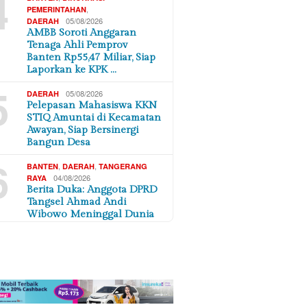
4
,
PEMERINTAHAN
05/08/2026
DAERAH
AMBB Soroti Anggaran
Tenaga Ahli Pemprov
Banten Rp55,47 Miliar, Siap
Laporkan ke KPK …
5
05/08/2026
DAERAH
Pelepasan Mahasiswa KKN
STIQ Amuntai di Kecamatan
Awayan, Siap Bersinergi
Bangun Desa
6
,
,
BANTEN
DAERAH
TANGERANG
04/08/2026
RAYA
Berita Duka: Anggota DPRD
Tangsel Ahmad Andi
Wibowo Meninggal Dunia