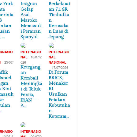
 York
Imigran
Berkekuat
ta
Gelap
an 7,1 SR
erinta
Asal
Timbulka
S
Maroko
n
ankan
Memasuk
Kerusaka
usan
i Perairan
n Luas di
, …
Spanyol
Jepang
ERNASIO
INTERNASIO
INTERNASIO
,
18/07/2
,
NAL
NAL
25/07/
026
I
NASIONAL
Ketegang
17/07/2026
flik
Di Forum
an
Israel
BRICS,
Kembali
ngan
Menaker
Meningka
n Kini
RI
t di Teluk
masuk
Usulkan
Persia,
se
Petakan
IRAN –
ulan
Kebutuha
A…
…
n
Keteram…
ERNASIO
INTERNASIO
13/07/2
09/07/2
NAL