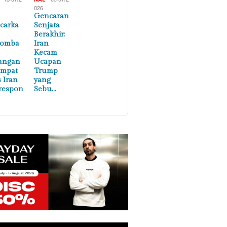
026
Gencaran
carka
Senjata
Berakhir:
lomba
Iran
Kecam
angan
Ucapan
empat
Trump
s Iran
yang
respon
Sebu…