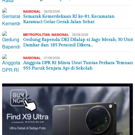
08/08/2026
NASIONAL
Semarak Kemerdekaan RI ke-81, Kecamatan
Karawaci Gelar Gerak Jalan Sehat
,
08/08/2026
METROPOLITAN
NASIONAL
Gedung Bapenda DKI Dilalap si Jago Merah, 30 Unit
Damkar dan 185 Personil Dikera…
07/08/2026
NASIONAL
Anggota DPR RI Minta Usut Tuntas Perkara Temuan
955 Pucuk Senjata Api di Sekolah