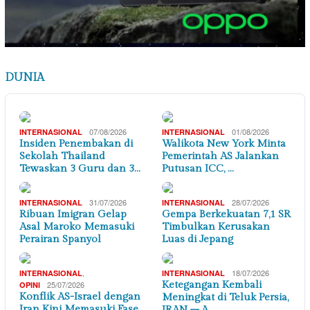
DUNIA
07/08/2026
01/08/2026
INTERNASIONAL
INTERNASIONAL
Insiden Penembakan di
Walikota New York Minta
Sekolah Thailand
Pemerintah AS Jalankan
Tewaskan 3 Guru dan 3…
Putusan ICC, …
31/07/2026
28/07/2026
INTERNASIONAL
INTERNASIONAL
Ribuan Imigran Gelap
Gempa Berkekuatan 7,1 SR
Asal Maroko Memasuki
Timbulkan Kerusakan
Perairan Spanyol
Luas di Jepang
,
18/07/2026
INTERNASIONAL
INTERNASIONAL
25/07/2026
Ketegangan Kembali
OPINI
Konflik AS-Israel dengan
Meningkat di Teluk Persia,
Iran Kini Memasuki Fase
IRAN – A…