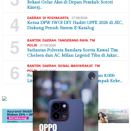
Bekasi Gelar Aksi di Depan Pemkab, Soroti
Kinerj…
4
,
07/08/2026
DAERAH
DI YOGYAKARTA
Ketua DPW IWOI DIY Hadiri GPFE 2026 di JEC,
Dukung Penuh Sistem E-Katalog
5
,
,
,
BANTEN
DAERAH
TANGERANG RAYA
TNI
07/08/2026
POLRI
Satlantas Polresta Bandara Soetta Kawal Tim
Chelsea dan AC Milan Legend Tiba di Jakar…
6
,
,
,
BANTEN
DAERAH
SOSIAL MASYARAKAT
TNI
07/08/2026
POLRI
Polres Serang Polda Banten Salurkan 8.000
×
Liter Air Bersih untuk Warga Terdampak Keke…