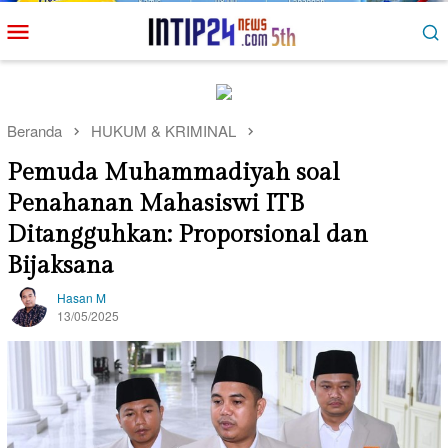
Loncat
Menu
ke
Mobile
konten
Beranda
HUKUM & KRIMINAL
Pemuda Muhammadiyah soal
Penahanan Mahasiswi ITB
Ditangguhkan: Proporsional dan
Bijaksana
Hasan M
13/05/2025