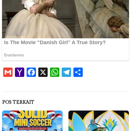
Gmail
Yahoo
Facebook
X
WhatsApp
Telegram
Share
Mail
POS TERKAIT