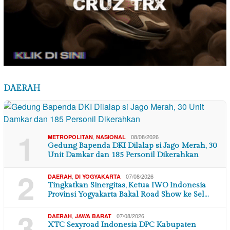
DAERAH
1
,
08/08/2026
METROPOLITAN
NASIONAL
Gedung Bapenda DKI Dilalap si Jago Merah, 30
Unit Damkar dan 185 Personil Dikerahkan
2
,
07/08/2026
DAERAH
DI YOGYAKARTA
Tingkatkan Sinergitas, Ketua IWO Indonesia
Provinsi Yogyakarta Bakal Road Show ke Sel…
3
,
07/08/2026
DAERAH
JAWA BARAT
XTC Sexyroad Indonesia DPC Kabupaten