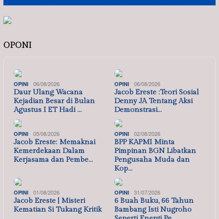
OPONI
06/08/2026
06/08/2026
OPINI
OPINI
Daur Ulang Wacana
Jacob Ereste :Teori Sosial
Kejadian Besar di Bulan
Denny JA Tentang Aksi
Agustus I ET Hadi …
Demonstrasi…
05/08/2026
02/08/2026
OPINI
OPINI
Jacob Ereste: Memaknai
BPP KAPMI Minta
Kemerdekaan Dalam
Pimpinan BGN Libatkan
Kerjasama dan Pembe…
Pengusaha Muda dan
Kop…
01/08/2026
31/07/2026
OPINI
OPINI
Jacob Ereste | Misteri
6 Buah Buku, 66 Tahun
Kematian Si Tukang Kritik
Bambang Isti Nugroho
Seperti Energi Pe…