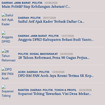
,
,
03/08/2026
DAERAH
JAWA BARAT
POLITIK
Main Politik? Siap Kehilangan Jabatan! C…
,
25/07/2026
DAERAH
POLITIK
Saiful Arif Ajak Kader Terbaik Daftar Ca…
,
,
13/07/2026
DAERAH
JAWA BARAT
POLITIK
Anggota DPRD Kabupaten Bekasi Budi Yanto…
,
23/05/2026
POLITIK
SOSIAL MASYARAKAT
28 Tahun Reformasi, Pena 98 Gagas Perjua…
,
,
13/05/2026
ACEH
DAERAH
POLITIK
DPD BM PAN Aceh Jaya Resmi Terima SK Kep…
,
,
,
23/04/2026
BANTEN
DAERAH
POLITIK
TOKOH & PROFIL
Soparosi Tobing Tawarkan Visi Desa Mekar…