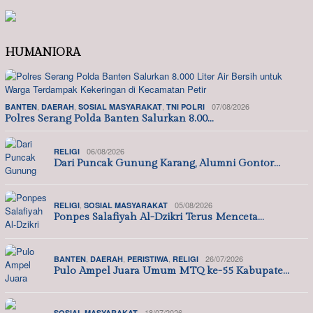
HUMANIORA
,
,
,
07/08/2026
BANTEN
DAERAH
SOSIAL MASYARAKAT
TNI POLRI
Polres Serang Polda Banten Salurkan 8.00…
06/08/2026
RELIGI
Dari Puncak Gunung Karang, Alumni Gontor…
,
05/08/2026
RELIGI
SOSIAL MASYARAKAT
Ponpes Salafiyah Al-Dzikri Terus Menceta…
,
,
,
26/07/2026
BANTEN
DAERAH
PERISTIWA
RELIGI
Pulo Ampel Juara Umum MTQ ke-55 Kabupate…
18/07/2026
SOSIAL MASYARAKAT