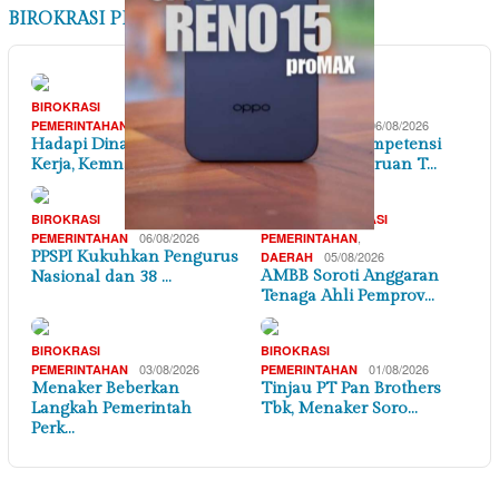
BIROKRASI PEMERINTAHAN
BIROKRASI
BIROKRASI
07/08/2026
06/08/2026
PEMERINTAHAN
PEMERINTAHAN
Hadapi Dinamika Dunia
Penguatan Kompetensi
Kerja, Kemnaker Se…
Lulusan Perguruan T…
,
BIROKRASI
BANTEN
BIROKRASI
06/08/2026
,
PEMERINTAHAN
PEMERINTAHAN
PPSPI Kukuhkan Pengurus
05/08/2026
DAERAH
AMBB Soroti Anggaran
Nasional dan 38 …
Tenaga Ahli Pemprov…
BIROKRASI
BIROKRASI
03/08/2026
01/08/2026
PEMERINTAHAN
PEMERINTAHAN
Menaker Beberkan
Tinjau PT Pan Brothers
Langkah Pemerintah
Tbk, Menaker Soro…
Perk…