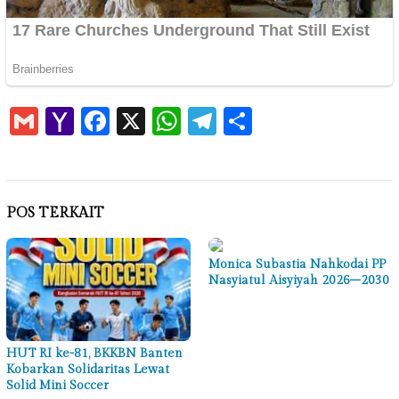
Gmail
Yahoo
Facebook
X
WhatsApp
Telegram
Share
Mail
POS TERKAIT
Monica Subastia Nahkodai PP
Nasyiatul Aisyiyah 2026–2030
HUT RI ke-81, BKKBN Banten
Kobarkan Solidaritas Lewat
Solid Mini Soccer