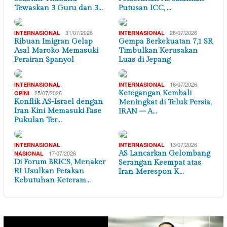
Tewaskan 3 Guru dan 3…
Putusan ICC, …
31/07/2026
28/07/2026
INTERNASIONAL
INTERNASIONAL
Ribuan Imigran Gelap
Gempa Berkekuatan 7,1 SR
Asal Maroko Memasuki
Timbulkan Kerusakan
Perairan Spanyol
Luas di Jepang
,
18/07/2026
INTERNASIONAL
INTERNASIONAL
25/07/2026
Ketegangan Kembali
OPINI
Konflik AS-Israel dengan
Meningkat di Teluk Persia,
Iran Kini Memasuki Fase
IRAN – A…
Pukulan Ter…
,
13/07/2026
INTERNASIONAL
INTERNASIONAL
17/07/2026
AS Lancarkan Gelombang
NASIONAL
Di Forum BRICS, Menaker
Serangan Keempat atas
RI Usulkan Petakan
Iran Merespon K…
Kebutuhan Keteram…