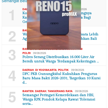
1
,
,
09/08/2026
DAERAH
DI YOGYAKARTA
TNI POLRI
Kodim 0729/Bantul Tekankan Pentingnya
Karakter dan Semangat Bela Negara Bagi
Generasi…
2
,
,
09/08/2026
BANTEN
DAERAH
PARAWISATA
Wagub Banten Dorong Promosi Wisata Lebih
Agresif: Banten Punya Potensi Kalahkan Bali
3
,
,
,
BANTEN
DAERAH
SOSIAL MASYARAKAT
TNI
09/08/2026
POLRI
Polres Serang Distribusikan 16.000 Liter Air
Bersih untuk Warga Terdampak Kekeringan …
4
,
,
09/08/2026
DAERAH
DI YOGYAKARTA
POLITIK
DPC PKB Gunungkidul Kukuhkan Pengurus
Baru Masa Bakti 2026-2031, Targetkan 10 Kursi
d…
5
,
,
09/08/2026
BANTEN
DAERAH
TANGERANG RAYA
Semangat Peringati Kemerdekaan dan HBI,
Warga KPK Pondok Kelapa Rawat Toleransi
serta…