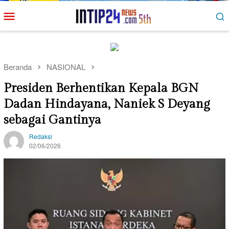
Loncat
Menu
ke
Mobile
konten
Beranda
NASIONAL
Presiden Berhentikan Kepala BGN
Dadan Hindayana, Naniek S Deyang
sebagai Gantinya
Redaksi
02/06/2026