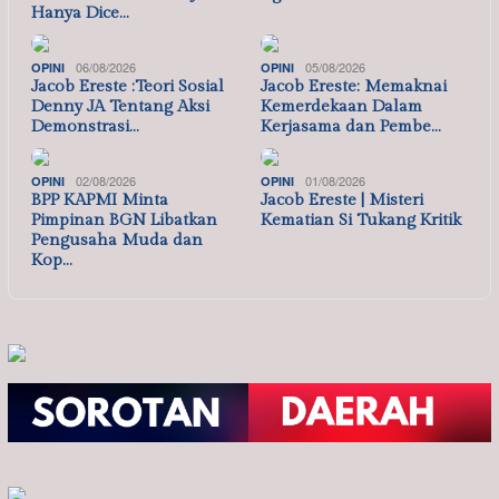
Hanya Dice…
06/08/2026
05/08/2026
OPINI
OPINI
Jacob Ereste :Teori Sosial
Jacob Ereste: Memaknai
Denny JA Tentang Aksi
Kemerdekaan Dalam
Demonstrasi…
Kerjasama dan Pembe…
02/08/2026
01/08/2026
OPINI
OPINI
BPP KAPMI Minta
Jacob Ereste | Misteri
Pimpinan BGN Libatkan
Kematian Si Tukang Kritik
Pengusaha Muda dan
Kop…