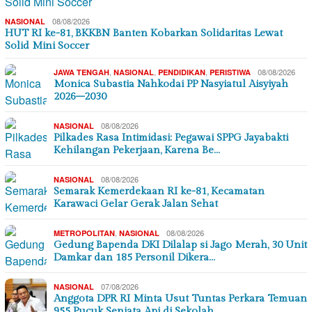
08/08/2026
NASIONAL
HUT RI ke-81, BKKBN Banten Kobarkan Solidaritas Lewat
Solid Mini Soccer
,
,
,
08/08/2026
JAWA TENGAH
NASIONAL
PENDIDIKAN
PERISTIWA
Monica Subastia Nahkodai PP Nasyiatul Aisyiyah
2026–2030
08/08/2026
NASIONAL
Pilkades Rasa Intimidasi: Pegawai SPPG Jayabakti
Kehilangan Pekerjaan, Karena Be…
08/08/2026
NASIONAL
Semarak Kemerdekaan RI ke-81, Kecamatan
Karawaci Gelar Gerak Jalan Sehat
,
08/08/2026
METROPOLITAN
NASIONAL
Gedung Bapenda DKI Dilalap si Jago Merah, 30 Unit
Damkar dan 185 Personil Dikera…
07/08/2026
NASIONAL
Anggota DPR RI Minta Usut Tuntas Perkara Temuan
955 Pucuk Senjata Api di Sekolah