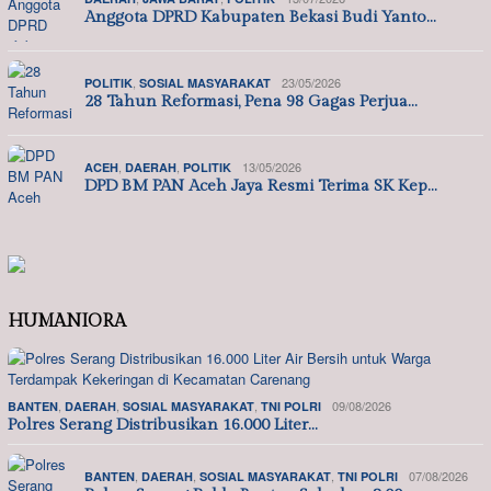
Anggota DPRD Kabupaten Bekasi Budi Yanto…
,
23/05/2026
POLITIK
SOSIAL MASYARAKAT
28 Tahun Reformasi, Pena 98 Gagas Perjua…
,
,
13/05/2026
ACEH
DAERAH
POLITIK
DPD BM PAN Aceh Jaya Resmi Terima SK Kep…
HUMANIORA
,
,
,
09/08/2026
BANTEN
DAERAH
SOSIAL MASYARAKAT
TNI POLRI
Polres Serang Distribusikan 16.000 Liter…
,
,
,
07/08/2026
BANTEN
DAERAH
SOSIAL MASYARAKAT
TNI POLRI