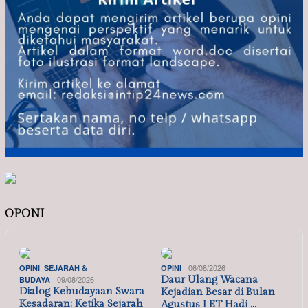
OPONI
,
06/08/2026
OPINI
SEJARAH &
OPINI
09/08/2026
Daur Ulang Wacana
BUDAYA
Dialog Kebudayaan Swara
Kejadian Besar di Bulan
Kesadaran: Ketika Sejarah
Agustus I ET Hadi …