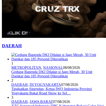
DAERAH
1
METROPOLITAN
,
NASIONAL
08/08/2026
Gedung Bapenda DKI Dilalap si Jago Merah, 30 Unit
Damkar dan 185 Personil Dikerahkan
2
DAERAH
,
DI YOGYAKARTA
07/08/2026
Tingkatkan Sinergitas, Ketua IWO Indonesia Provinsi
Yogyakarta Bakal Road Show ke Sel…
3
DAERAH
,
JAWA BARAT
07/08/2026
XTC Sexyroad Indonesia DPC Kabupaten Bekasi Gelar Aksi