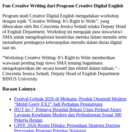
Fun Creative Writing dari Program Creative Digital English
Program studi Creative Digital English mengadakan workshop
dengan topik “Creative Writing: It’s Right to Write”, yang
dibawakan oleh Ibu Criscentia Jessica Setiadi selaku Deputy Head
of English Department. Workshop ini mengajak para siswa/siswi
SMA untuk mengeksplorasi kreativitas mereka dalam menulis serta
memahami pentingnya keterampilan menulis dalam dunia digital
saat ini.
“Workshop Creative Writing: It’s Right to Write memberikan
wawasan penting bagi siswa SMA tentang bagaimana
mengekspresikan ide secara kreatif dan efektif dalam tulisan.” –
Criscentia Jessica Setiadi, Deputy Head of English Department
BINUS University
Bacaan Lainnya
Festival Gebrak 2026 di Meikarta, Produk Otomotif Modern
“Mobil Geely EX2” Jadi Perhatian Pengunjung
HUT ke-7, Primaya Hospital Bekasi Utara Perkuat Akses
Layanan Kesehatan Modern dan Perlindungan Sosial 300
Pekerja Rentan
GPFE 2026 Resmi Dibuka: Pengadaan Strategis Dorong
Percepatan Program Prioritas Nasional