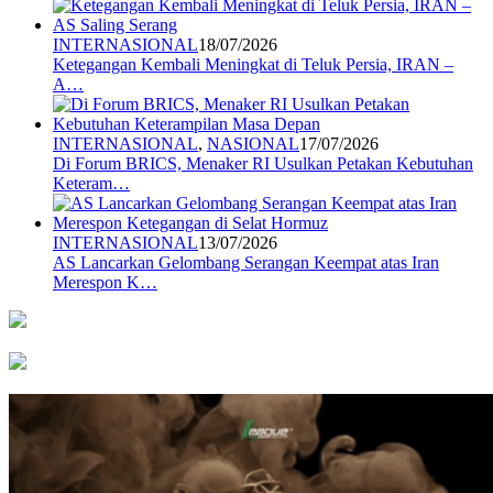
INTERNASIONAL
18/07/2026
Ketegangan Kembali Meningkat di Teluk Persia, IRAN –
A…
INTERNASIONAL
,
NASIONAL
17/07/2026
Di Forum BRICS, Menaker RI Usulkan Petakan Kebutuhan
Keteram…
INTERNASIONAL
13/07/2026
AS Lancarkan Gelombang Serangan Keempat atas Iran
Merespon K…