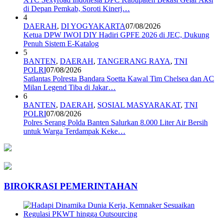
di Depan Pemkab, Soroti Kinerj…
4
DAERAH
,
DI YOGYAKARTA
07/08/2026
Ketua DPW IWOI DIY Hadiri GPFE 2026 di JEC, Dukung
Penuh Sistem E-Katalog
5
BANTEN
,
DAERAH
,
TANGERANG RAYA
,
TNI
POLRI
07/08/2026
Satlantas Polresta Bandara Soetta Kawal Tim Chelsea dan AC
Milan Legend Tiba di Jakar…
6
BANTEN
,
DAERAH
,
SOSIAL MASYARAKAT
,
TNI
POLRI
07/08/2026
Polres Serang Polda Banten Salurkan 8.000 Liter Air Bersih
untuk Warga Terdampak Keke…
BIROKRASI PEMERINTAHAN