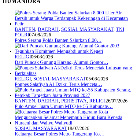
HUMANIORA
BANTEN
,
DAERAH
,
SOSIAL MASYARAKAT
,
TNI
POLRI
07/08/2026
Polres Serang Polda Banten Salurkan 8.00…
RELIGI
06/08/2026
Dari Puncak Gunung Karang, Alumni Gontor…
RELIGI
,
SOSIAL MASYARAKAT
05/08/2026
Ponpes Salafiyah Al-Dzikri Terus Menceta…
BANTEN
,
DAERAH
,
PERISTIWA
,
RELIGI
26/07/2026
Pulo Ampel Juara Umum MTQ ke-55 Kabupate…
SOSIAL MASYARAKAT
18/07/2026
Keluarga Besar Polres Metro Tangerang Ko…