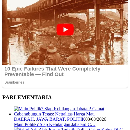
PARLEMENTARIA
DAERAH
,
JAWA BARAT
,
POLITIK
03/08/2026
Main Politik? Siap Kehilangan Jabatan! C…