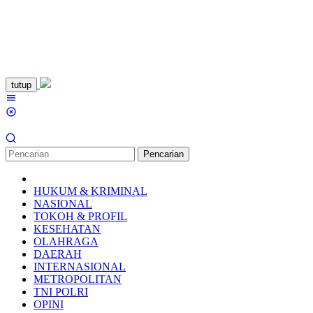
Loncat
tutup
ke
Menu
konten
Mobile
Pencarian
HUKUM & KRIMINAL
NASIONAL
TOKOH & PROFIL
KESEHATAN
OLAHRAGA
DAERAH
INTERNASIONAL
METROPOLITAN
TNI POLRI
OPINI