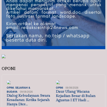
OPONI
,
06/08/2026
OPINI
SEJARAH &
OPINI
09/08/2026
Daur Ulang Wacana
BUDAYA
Dialog Kebudayaan Swara
Kejadian Besar di Bulan
Kesadaran: Ketika Sejarah
Agustus I ET Hadi …
Hanya Dice…