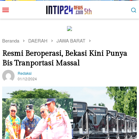
Loncat
Menu
ke
Mobile
konten
Beranda
DAERAH
JAWA BARAT
Resmi Beroperasi, Bekasi Kini Punya
Bis Tranportasi Massal
Redaksi
01/12/2024