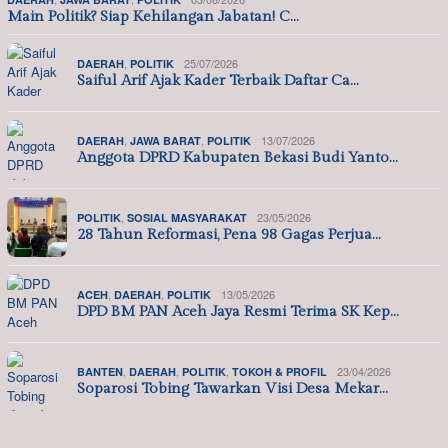
Main Politik? Siap Kehilangan Jabatan! C…
,
25/07/2026
DAERAH
POLITIK
Saiful Arif Ajak Kader Terbaik Daftar Ca…
,
,
13/07/2026
DAERAH
JAWA BARAT
POLITIK
Anggota DPRD Kabupaten Bekasi Budi Yanto…
,
23/05/2026
POLITIK
SOSIAL MASYARAKAT
28 Tahun Reformasi, Pena 98 Gagas Perjua…
,
,
13/05/2026
ACEH
DAERAH
POLITIK
DPD BM PAN Aceh Jaya Resmi Terima SK Kep…
,
,
,
23/04/2026
BANTEN
DAERAH
POLITIK
TOKOH & PROFIL
Soparosi Tobing Tawarkan Visi Desa Mekar…