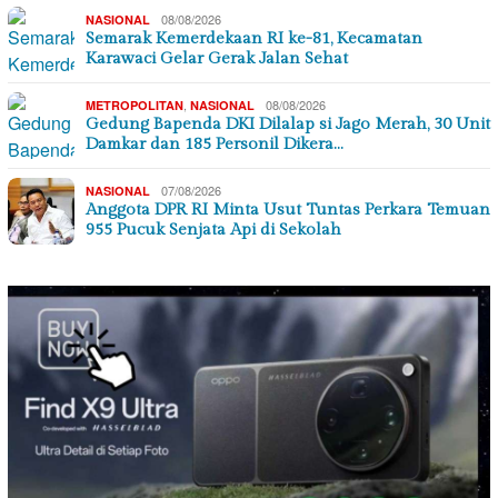
08/08/2026
NASIONAL
Semarak Kemerdekaan RI ke-81, Kecamatan
Karawaci Gelar Gerak Jalan Sehat
,
08/08/2026
METROPOLITAN
NASIONAL
Gedung Bapenda DKI Dilalap si Jago Merah, 30 Unit
Damkar dan 185 Personil Dikera…
07/08/2026
NASIONAL
Anggota DPR RI Minta Usut Tuntas Perkara Temuan
955 Pucuk Senjata Api di Sekolah