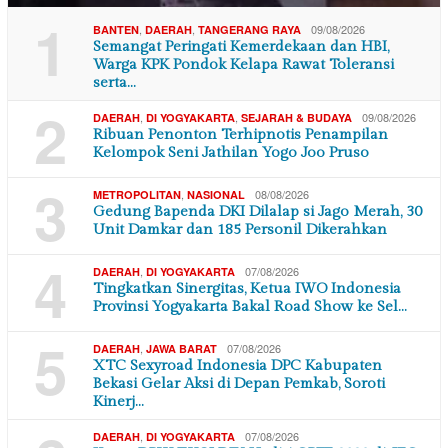
1
,
,
09/08/2026
BANTEN
DAERAH
TANGERANG RAYA
Semangat Peringati Kemerdekaan dan HBI,
Warga KPK Pondok Kelapa Rawat Toleransi
serta…
2
,
,
09/08/2026
DAERAH
DI YOGYAKARTA
SEJARAH & BUDAYA
Ribuan Penonton Terhipnotis Penampilan
Kelompok Seni Jathilan Yogo Joo Pruso
3
,
08/08/2026
METROPOLITAN
NASIONAL
Gedung Bapenda DKI Dilalap si Jago Merah, 30
Unit Damkar dan 185 Personil Dikerahkan
4
,
07/08/2026
DAERAH
DI YOGYAKARTA
Tingkatkan Sinergitas, Ketua IWO Indonesia
Provinsi Yogyakarta Bakal Road Show ke Sel…
5
,
07/08/2026
DAERAH
JAWA BARAT
XTC Sexyroad Indonesia DPC Kabupaten
Bekasi Gelar Aksi di Depan Pemkab, Soroti
Kinerj…
,
07/08/2026
DAERAH
DI YOGYAKARTA