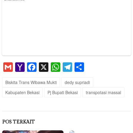
Gmail
Yahoo
Facebook
X
WhatsApp
Telegram
Share
Mail
Biskita Trans Wibawa Mukti
dedy supriadi
Kabupaten Bekasi
Pj Bupati Bekasi
transpotasi massal
POS TERKAIT