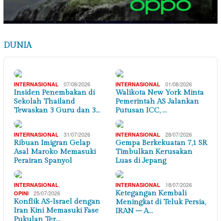
DUNIA
07/08/2026
01/08/2026
INTERNASIONAL
INTERNASIONAL
Insiden Penembakan di
Walikota New York Minta
Sekolah Thailand
Pemerintah AS Jalankan
Tewaskan 3 Guru dan 3…
Putusan ICC, …
31/07/2026
28/07/2026
INTERNASIONAL
INTERNASIONAL
Ribuan Imigran Gelap
Gempa Berkekuatan 7,1 SR
Asal Maroko Memasuki
Timbulkan Kerusakan
Perairan Spanyol
Luas di Jepang
,
18/07/2026
INTERNASIONAL
INTERNASIONAL
25/07/2026
Ketegangan Kembali
OPINI
Konflik AS-Israel dengan
Meningkat di Teluk Persia,
Iran Kini Memasuki Fase
IRAN – A…
Pukulan Ter…