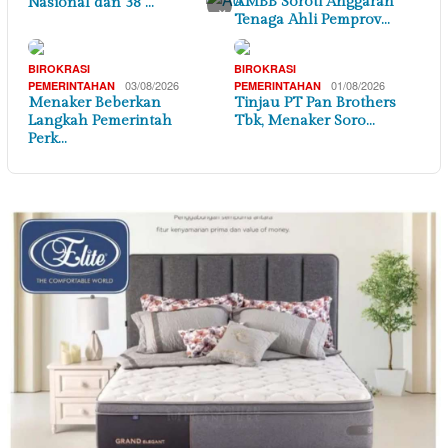
AMBB Soroti Anggaran
Nasional dan 38 …
×
Tenaga Ahli Pemprov…
BIROKRASI
BIROKRASI
03/08/2026
01/08/2026
PEMERINTAHAN
PEMERINTAHAN
Menaker Beberkan
Tinjau PT Pan Brothers
Langkah Pemerintah
Tbk, Menaker Soro…
Perk…