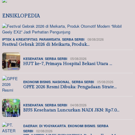
ENSIKLOPEDIA
,
,
08/08/2026
IPTEK & KREATIFITAS
PARAWISATA
SERBA SERBI
Festival Gebrak 2026 di Meikarta, Produk…
,
05/08/2026
KESEHATAN
SERBA SERBI
HUT ke-7, Primaya Hospital Bekasi Utara …
,
,
05/08/2026
EKONOMI BISNIS
NASIONAL
SERBA SERBI
GPFE 2026 Resmi Dibuka: Pengadaan Strate…
,
04/08/2026
KESEHATAN
SERBA SERBI
BPJS Kesehatan Luncurkan NADI JKN: Rp7.0…
,
,
,
DAERAH
DI YOGYAKARTA
EKONOMI BISNIS
SERBA
02/08/2026
SERBI