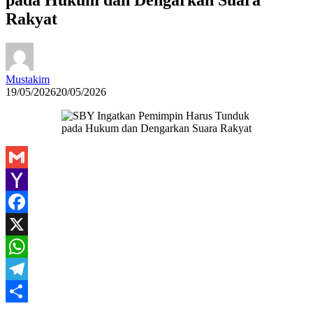
Rakyat
Mustakim
19/05/2026
20/05/2026
Gmail
Yahoo
Mail
Facebook
X
WhatsApp
Telegram