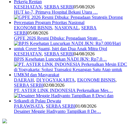
KESEHATAN
,
SERBA SERBI
05/08/2026
HUT ke-7, Primaya Hospital Bekasi Utara …
EKONOMI BISNIS
,
NASIONAL
,
SERBA
SERBI
05/08/2026
GPFE 2026 Resmi Dibuka: Pengadaan Strate…
KESEHATAN
,
SERBA SERBI
04/08/2026
BPJS Kesehatan Luncurkan NADI JKN: Rp7.0…
DAERAH
,
DI YOGYAKARTA
,
EKONOMI BISNIS
,
SERBA SERBI
02/08/2026
PT. ASTER LINK INDONESIA Perkenalkan Mes…
PARAWISATA
,
SERBA SERBI
01/08/2026
Desainer Meggie Hadiyanto Tampilkan 8 De…