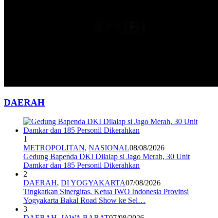
DAERAH
1
METROPOLITAN
,
NASIONAL
08/08/2026
Gedung Bapenda DKI Dilalap si Jago Merah, 30 Unit
Damkar dan 185 Personil Dikerahkan
2
DAERAH
,
DI YOGYAKARTA
07/08/2026
Tingkatkan Sinergitas, Ketua IWO Indonesia Provinsi
Yogyakarta Bakal Road Show ke Sel…
3
DAERAH
,
JAWA BARAT
07/08/2026