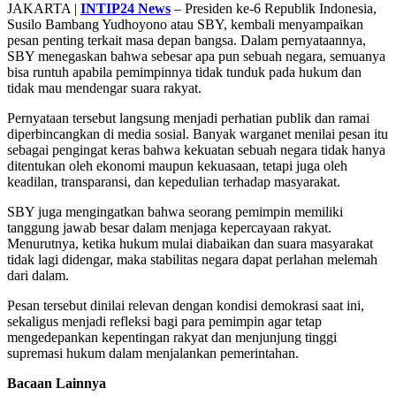
Share
JAKARTA |
INTIP24 News
– Presiden ke-6 Republik Indonesia,
Susilo Bambang Yudhoyono atau SBY, kembali menyampaikan
pesan penting terkait masa depan bangsa. Dalam pernyataannya,
SBY menegaskan bahwa sebesar apa pun sebuah negara, semuanya
bisa runtuh apabila pemimpinnya tidak tunduk pada hukum dan
tidak mau mendengar suara rakyat.
Pernyataan tersebut langsung menjadi perhatian publik dan ramai
diperbincangkan di media sosial. Banyak warganet menilai pesan itu
sebagai pengingat keras bahwa kekuatan sebuah negara tidak hanya
ditentukan oleh ekonomi maupun kekuasaan, tetapi juga oleh
keadilan, transparansi, dan kepedulian terhadap masyarakat.
SBY juga mengingatkan bahwa seorang pemimpin memiliki
tanggung jawab besar dalam menjaga kepercayaan rakyat.
Menurutnya, ketika hukum mulai diabaikan dan suara masyarakat
tidak lagi didengar, maka stabilitas negara dapat perlahan melemah
dari dalam.
Pesan tersebut dinilai relevan dengan kondisi demokrasi saat ini,
sekaligus menjadi refleksi bagi para pemimpin agar tetap
mengedepankan kepentingan rakyat dan menjunjung tinggi
supremasi hukum dalam menjalankan pemerintahan.
Bacaan Lainnya