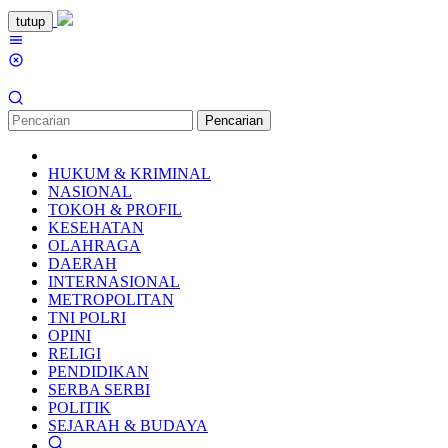
Loncat
tutup
ke
Menu
konten
Mobile
Pencarian
HUKUM & KRIMINAL
NASIONAL
TOKOH & PROFIL
KESEHATAN
OLAHRAGA
DAERAH
INTERNASIONAL
METROPOLITAN
TNI POLRI
OPINI
RELIGI
PENDIDIKAN
SERBA SERBI
POLITIK
SEJARAH & BUDAYA