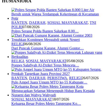
HUMANIORA
BANTEN
,
DAERAH
,
SOSIAL MASYARAKAT
,
TNI
POLRI
07/08/2026
Polres Serang Polda Banten Salurkan 8.00…
RELIGI
06/08/2026
Dari Puncak Gunung Karang, Alumni Gontor…
RELIGI
,
SOSIAL MASYARAKAT
05/08/2026
Ponpes Salafiyah Al-Dzikri Terus Menceta…
BANTEN
,
DAERAH
,
PERISTIWA
,
RELIGI
26/07/2026
Pulo Ampel Juara Umum MTQ ke-55 Kabupate…
SOSIAL MASYARAKAT
18/07/2026
Keluarga Besar Polres Metro Tangerang Ko…