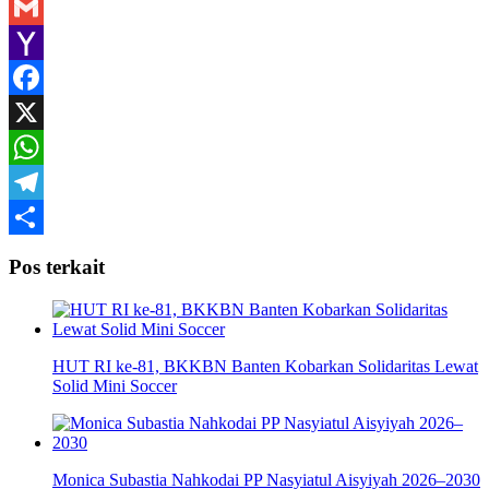
Gmail
Yahoo
Mail
Facebook
X
WhatsApp
Telegram
Share
Pos terkait
HUT RI ke-81, BKKBN Banten Kobarkan Solidaritas Lewat
Solid Mini Soccer
Monica Subastia Nahkodai PP Nasyiatul Aisyiyah 2026–2030