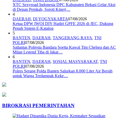
XTC Sexyroad Indonesia DPC Kabupaten Bekasi Gelar Aksi
di Depan Pemkab, Soroti Kinerj…
4
DAERAH
,
DI YOGYAKARTA
07/08/2026
Ketua DPW IWOI DIY Hadiri GPFE 2026 di JEC, Dukung
Penuh Sistem E-Katalog
5
BANTEN
,
DAERAH
,
TANGERANG RAYA
,
TNI
POLRI
07/08/2026
Satlantas Polresta Bandara Soetta Kawal Tim Chelsea dan AC
Milan Legend Tiba di Jakar…
6
BANTEN
,
DAERAH
,
SOSIAL MASYARAKAT
,
TNI
POLRI
07/08/2026
Polres Serang Polda Banten Salurkan 8.000 Liter Air Bersih
untuk Warga Terdampak Keke…
BIROKRASI PEMERINTAHAN