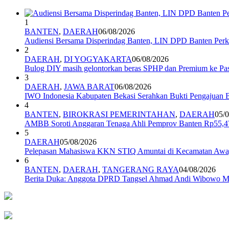
1
BANTEN
,
DAERAH
06/08/2026
Audiensi Bersama Disperindag Banten, LIN DPD Banten Perk
2
DAERAH
,
DI YOGYAKARTA
06/08/2026
Bulog DIY masih gelontorkan beras SPHP dan Premium ke P
3
DAERAH
,
JAWA BARAT
06/08/2026
IWO Indonesia Kabupaten Bekasi Serahkan Bukti Pengajua
4
BANTEN
,
BIROKRASI PEMERINTAHAN
,
DAERAH
05/
AMBB Soroti Anggaran Tenaga Ahli Pemprov Banten Rp55,47
5
DAERAH
05/08/2026
Pelepasan Mahasiswa KKN STIQ Amuntai di Kecamatan Awaya
6
BANTEN
,
DAERAH
,
TANGERANG RAYA
04/08/2026
Berita Duka: Anggota DPRD Tangsel Ahmad Andi Wibowo M