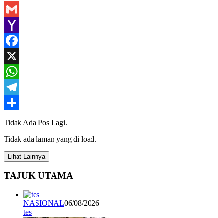
Gmail
Yahoo
Mail
Facebook
X
WhatsApp
Telegram
Share
Tidak Ada Pos Lagi.
Tidak ada laman yang di load.
Lihat Lainnya
TAJUK UTAMA
NASIONAL
06/08/2026
tes