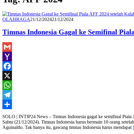
Redaksi
OLAHRAGA
21/12/2024
21/12/2024
Timnas Indonesia Gagal ke Semifinal Piala
Gmail
Yahoo
Mail
Facebook
X
WhatsApp
Telegram
Share
SOLO | INTIP24 News – Timnas Indonesia gagal ke semifinal Piala 
Sabtu (21/12/2024). Timnas Indonesia harus bermain 10 orang setela
Aguinaldo. Tak hanya itu, gawang timnas Indonesia harus mendapat