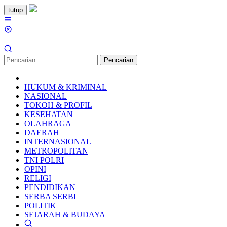
Loncat
tutup
ke
Menu
konten
Mobile
Pencarian
HUKUM & KRIMINAL
NASIONAL
TOKOH & PROFIL
KESEHATAN
OLAHRAGA
DAERAH
INTERNASIONAL
METROPOLITAN
TNI POLRI
OPINI
RELIGI
PENDIDIKAN
SERBA SERBI
POLITIK
SEJARAH & BUDAYA