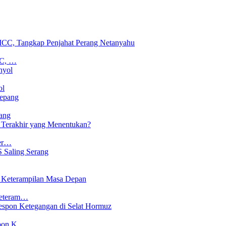
CC, …
ol
ang
Ter…
Keteram…
spon K…