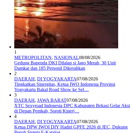
1
METROPOLITAN
,
NASIONAL
08/08/2026
Gedung Bapenda DKI Dilalap si Jago Merah, 30 Unit
Damkar dan 185 Personil Dikerahkan
2
DAERAH
,
DI YOGYAKARTA
07/08/2026
Tingkatkan Sinergitas, Ketua IWO Indonesia Provinsi
Yogyakarta Bakal Road Show ke Sel…
3
DAERAH
,
JAWA BARAT
07/08/2026
XTC Sexyroad Indonesia DPC Kabupaten Bekasi Gelar Aksi
di Depan Pemkab, Soroti Kinerj…
4
DAERAH
,
DI YOGYAKARTA
07/08/2026
Ketua DPW IWOI DIY Hadiri GPFE 2026 di JEC, Dukung
Penuh Sistem E-Katalog