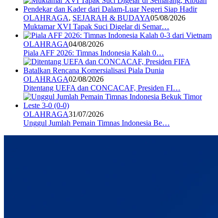
OLAHRAGA
,
SEJARAH & BUDAYA
05/08/2026
Muktamar XVI Tapak Suci Digelar di Semar…
OLAHRAGA
04/08/2026
Piala AFF 2026: Timnas Indonesia Kalah 0…
OLAHRAGA
02/08/2026
Ditentang UEFA dan CONCACAF, Presiden FI…
OLAHRAGA
31/07/2026
Unggul Jumlah Pemain Timnas Indonesia Be…