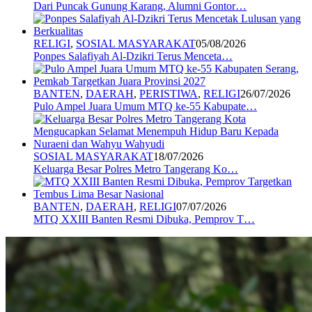
Dari Puncak Gunung Karang, Alumni Gontor…
RELIGI
,
SOSIAL MASYARAKAT
05/08/2026
Ponpes Salafiyah Al-Dzikri Terus Menceta…
BANTEN
,
DAERAH
,
PERISTIWA
,
RELIGI
26/07/2026
Pulo Ampel Juara Umum MTQ ke-55 Kabupate…
SOSIAL MASYARAKAT
18/07/2026
Keluarga Besar Polres Metro Tangerang Ko…
BANTEN
,
DAERAH
,
RELIGI
07/07/2026
MTQ XXIII Banten Resmi Dibuka, Pemprov T…