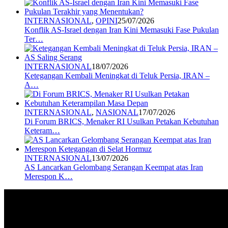
INTERNASIONAL
,
OPINI
25/07/2026
Konflik AS-Israel dengan Iran Kini Memasuki Fase Pukulan
Ter…
INTERNASIONAL
18/07/2026
Ketegangan Kembali Meningkat di Teluk Persia, IRAN –
A…
INTERNASIONAL
,
NASIONAL
17/07/2026
Di Forum BRICS, Menaker RI Usulkan Petakan Kebutuhan
Keteram…
INTERNASIONAL
13/07/2026
AS Lancarkan Gelombang Serangan Keempat atas Iran
Merespon K…