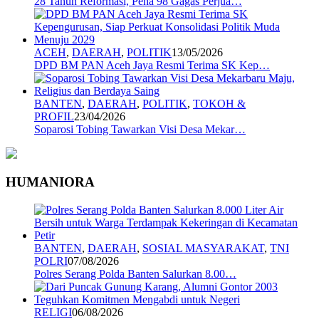
28 Tahun Reformasi, Pena 98 Gagas Perjua…
ACEH
,
DAERAH
,
POLITIK
13/05/2026
DPD BM PAN Aceh Jaya Resmi Terima SK Kep…
BANTEN
,
DAERAH
,
POLITIK
,
TOKOH &
PROFIL
23/04/2026
Soparosi Tobing Tawarkan Visi Desa Mekar…
HUMANIORA
BANTEN
,
DAERAH
,
SOSIAL MASYARAKAT
,
TNI
POLRI
07/08/2026
Polres Serang Polda Banten Salurkan 8.00…
RELIGI
06/08/2026