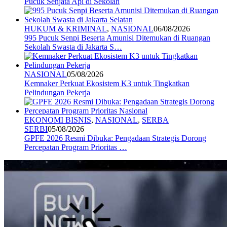
Pucuk Senjata Api di Sekolah
HUKUM & KRIMINAL
,
NASIONAL
06/08/2026
995 Pucuk Senpi Beserta Amunisi Ditemukan di Ruangan
Sekolah Swasta di Jakarta S…
NASIONAL
05/08/2026
Kemnaker Perkuat Ekosistem K3 untuk Tingkatkan
Pelindungan Pekerja
EKONOMI BISNIS
,
NASIONAL
,
SERBA
SERBI
05/08/2026
GPFE 2026 Resmi Dibuka: Pengadaan Strategis Dorong
Percepatan Program Prioritas …