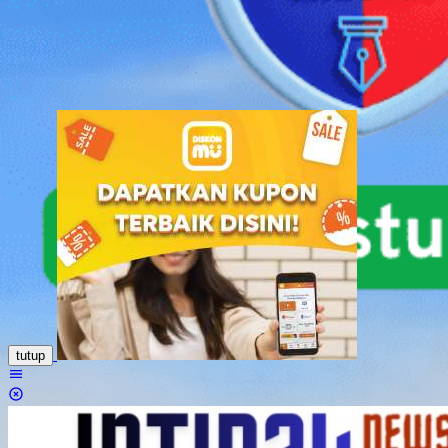
Loncat
ke
konten
tutup
Menu
Mobile