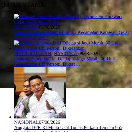
TAJUK UTAMA
NASIONAL
08/08/2026
Semarak Kemerdekaan RI ke-81, Kecamatan Karawaci Gelar
Gerak Jalan Sehat
METROPOLITAN
,
NASIONAL
08/08/2026
Gedung Bapenda DKI Dilalap si Jago Merah, 30 Unit
Damkar dan 185 Personil Dikera…
NASIONAL
07/08/2026
Anggota DPR RI Minta Usut Tuntas Perkara Temuan 955