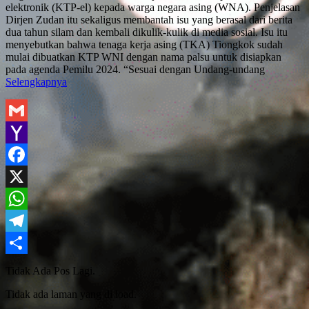
elektronik (KTP-el) kepada warga negara asing (WNA). Penjelasan
Dirjen Zudan itu sekaligus membantah isu yang berasal dari berita
dua tahun silam dan kembali dikulik-kulik di media sosial. Isu itu
menyebutkan bahwa tenaga kerja asing (TKA) Tiongkok sudah
mulai dibuatkan KTP WNI dengan nama palsu untuk disiapkan
pada agenda Pemilu 2024. “Sesuai dengan Undang-undang
Selengkapnya
Gmail
Yahoo
Mail
Facebook
X
WhatsApp
Telegram
Share
Tidak Ada Pos Lagi.
Tidak ada laman yang di load.