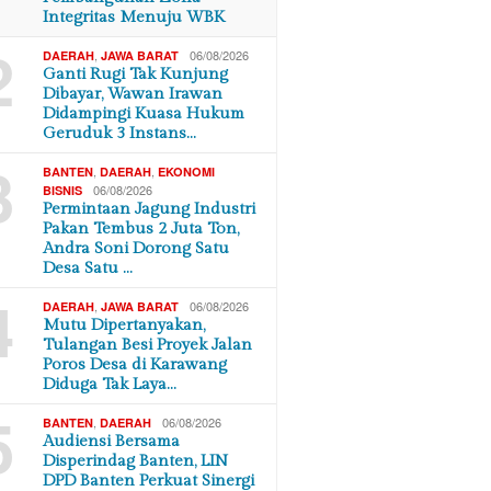
Integritas Menuju WBK
2
,
06/08/2026
DAERAH
JAWA BARAT
Ganti Rugi Tak Kunjung
Dibayar, Wawan Irawan
Didampingi Kuasa Hukum
Geruduk 3 Instans…
3
,
,
BANTEN
DAERAH
EKONOMI
06/08/2026
BISNIS
Permintaan Jagung Industri
Pakan Tembus 2 Juta Ton,
Andra Soni Dorong Satu
Desa Satu …
4
,
06/08/2026
DAERAH
JAWA BARAT
Mutu Dipertanyakan,
Tulangan Besi Proyek Jalan
Poros Desa di Karawang
Diduga Tak Laya…
5
,
06/08/2026
BANTEN
DAERAH
Audiensi Bersama
Disperindag Banten, LIN
DPD Banten Perkuat Sinergi