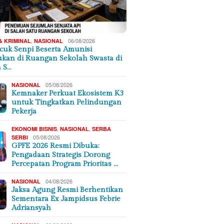
,
06/08/2026
& KRIMINAL
NASIONAL
cuk Senpi Beserta Amunisi
kan di Ruangan Sekolah Swasta di
a S…
05/08/2026
NASIONAL
Kemnaker Perkuat Ekosistem K3
untuk Tingkatkan Pelindungan
Pekerja
,
,
EKONOMI BISNIS
NASIONAL
SERBA
05/08/2026
SERBI
GPFE 2026 Resmi Dibuka:
Pengadaan Strategis Dorong
Percepatan Program Prioritas …
04/08/2026
NASIONAL
Jaksa Agung Resmi Berhentikan
Sementara Ex Jampidsus Febrie
Adriansyah