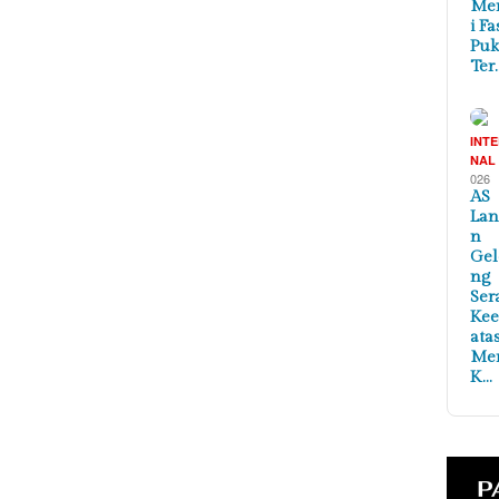
Me
i Fa
Puk
Ter
INT
NAL
026
AS
Lan
n
Ge
ng
Ser
Ke
ata
Me
K…