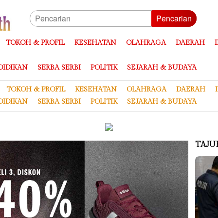
Pencarian
TOKOH & PROFIL
KESEHATAN
OLAHRAGA
DAERAH
DIDIKAN
SERBA SERBI
POLITIK
SEJARAH & BUDAYA
TOKOH & PROFIL
KESEHATAN
OLAHRAGA
DAERAH
DIDIKAN
SERBA SERBI
POLITIK
SEJARAH & BUDAYA
TAJU