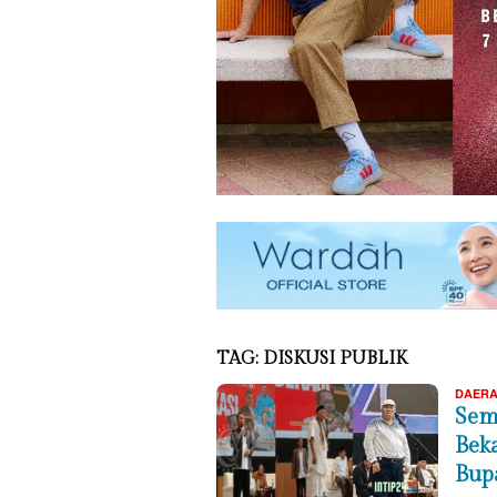
TAG:
DISKUSI PUBLIK
DAER
Sem
Bek
Bup