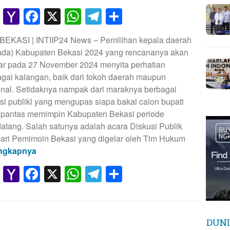
Gmail
Yahoo
Facebook
X
WhatsApp
Telegram
Share
Mail
BEKASI | INTIIP24 News – Pemilihan kepala daerah
kada) Kabupaten Bekasi 2024 yang rencananya akan
lar pada 27 November 2024 menyita perhatian
gai kalangan, baik dari tokoh daerah maupun
onal. Setidaknya nampak dari maraknya berbagai
si publikl yang mengupas siapa bakal calon bupati
 pantas memimpin Kabupaten Bekasi periode
tang. Salah satunya adalah acara Diskusi Publik
ari Pemimoin Bekasi yang digelar oleh Tim Hukum
ngkapnya
Gmail
Yahoo
Facebook
X
WhatsApp
Telegram
Share
Mail
DUNI