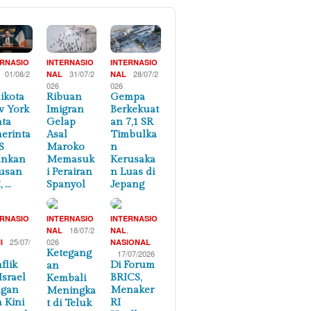
ERNASIO
INTERNASIO
INTERNASIO
01/08/2
31/07/2
28/07/2
NAL
NAL
026
026
ikota
Ribuan
Gempa
 York
Imigran
Berkekuat
ta
Gelap
an 7,1 SR
erinta
Asal
Timbulka
S
Maroko
n
ankan
Memasuk
Kerusaka
usan
i Perairan
n Luas di
, …
Spanyol
Jepang
ERNASIO
INTERNASIO
INTERNASIO
,
18/07/2
,
NAL
NAL
25/07/
026
I
NASIONAL
Ketegang
17/07/2026
flik
Di Forum
an
Israel
BRICS,
Kembali
ngan
Menaker
Meningka
n Kini
RI
t di Teluk