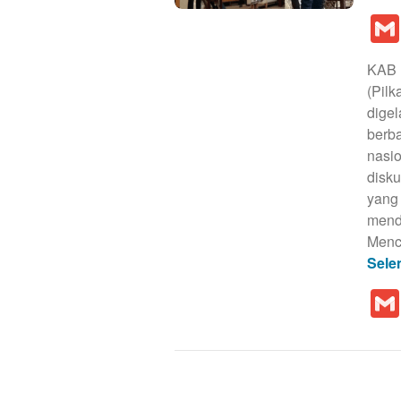
KAB 
(Pil
dige
berba
nasi
disku
yang
menda
Menc
Sele