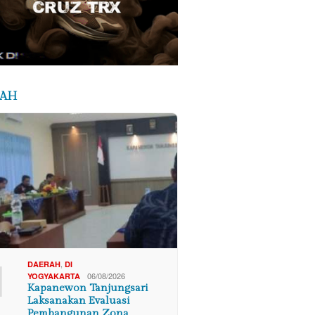
RAH
1
,
DAERAH
DI
06/08/2026
YOGYAKARTA
Kapanewon Tanjungsari
Laksanakan Evaluasi
Pembangunan Zona