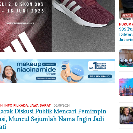
HUKUM 
995 Pu
Ditemu
Jakart
Redaksi
,
,
06/06/2024
AH
INFO PILKADA
JAWA BARAT
arak Diskusi Publik Mencari Pemimpin
asi, Muncul Sejumlah Nama Ingin Jadi
ati