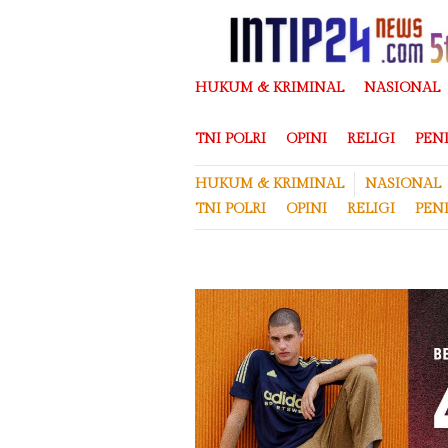
Loncat
ke
konten
HUKUM & KRIMINAL
NASIONAL
TNI POLRI
OPINI
RELIGI
PEN
HUKUM & KRIMINAL
NASIONAL
TNI POLRI
OPINI
RELIGI
PEN