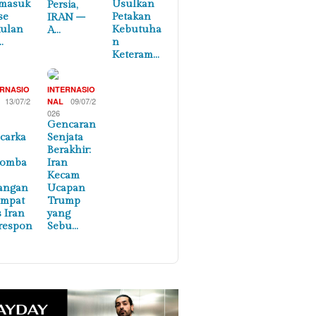
masuk
Usulkan
Persia,
se
Petakan
IRAN –
ulan
Kebutuha
A…
…
n
Keteram…
ERNASIO
INTERNASIO
13/07/2
09/07/2
NAL
026
Gencaran
carka
Senjata
Berakhir:
lomba
Iran
Kecam
angan
Ucapan
empat
Trump
s Iran
yang
respon
Sebu…