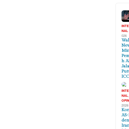
INT
NAL
026
Wal
New
Min
Pem
h A
Jal
Put
ICC
INT
NAL
OPIN
2026
Kon
AS-
de
Ira