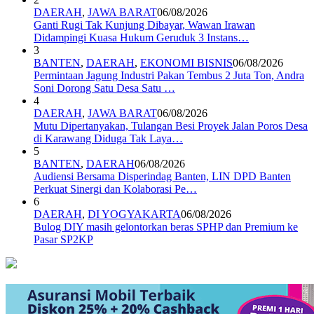
DAERAH
,
JAWA BARAT
06/08/2026
Ganti Rugi Tak Kunjung Dibayar, Wawan Irawan
Didampingi Kuasa Hukum Geruduk 3 Instans…
3
BANTEN
,
DAERAH
,
EKONOMI BISNIS
06/08/2026
Permintaan Jagung Industri Pakan Tembus 2 Juta Ton, Andra
Soni Dorong Satu Desa Satu …
4
DAERAH
,
JAWA BARAT
06/08/2026
Mutu Dipertanyakan, Tulangan Besi Proyek Jalan Poros Desa
di Karawang Diduga Tak Laya…
5
BANTEN
,
DAERAH
06/08/2026
Audiensi Bersama Disperindag Banten, LIN DPD Banten
Perkuat Sinergi dan Kolaborasi Pe…
6
DAERAH
,
DI YOGYAKARTA
06/08/2026
Bulog DIY masih gelontorkan beras SPHP dan Premium ke
Pasar SP2KP