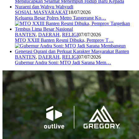
SOSIAL MASYARAKAT
18/07/2026
Keluarga Besar Polres Metro Tangerang Ko…
BANTEN
,
DAERAH
,
RELIGI
07/07/2026
MTQ XXIII Banten Resmi Dibuka, Pemprov T…
BANTEN
,
DAERAH
,
RELIGI
07/07/2026
Gubernur Andra Soni: MTQ Jadi Sarana Mem…