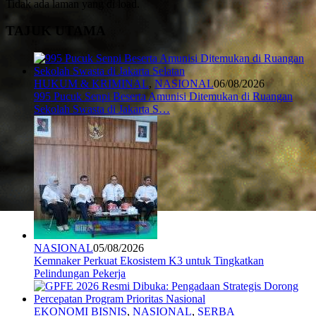
Tidak ada laman yang di load.
TAJUK UTAMA
HUKUM & KRIMINAL
,
NASIONAL
06/08/2026
995 Pucuk Senpi Beserta Amunisi Ditemukan di Ruangan
Sekolah Swasta di Jakarta S…
NASIONAL
05/08/2026
Kemnaker Perkuat Ekosistem K3 untuk Tingkatkan
Pelindungan Pekerja
EKONOMI BISNIS
,
NASIONAL
,
SERBA