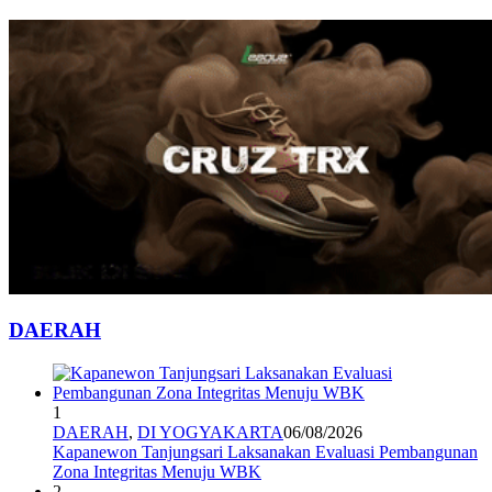
DAERAH
1
DAERAH
,
DI YOGYAKARTA
06/08/2026
Kapanewon Tanjungsari Laksanakan Evaluasi Pembangunan
Zona Integritas Menuju WBK
2