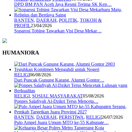
DPD BM PAN Aceh Jaya Resmi Terima SK Kep…
BANTEN
,
DAERAH
,
POLITIK
,
TOKOH &
PROFIL
23/04/2026
Soparosi Tobing Tawarkan Visi Desa Mekar…
HUMANIORA
RELIGI
06/08/2026
Dari Puncak Gunung Karang, Alumni Gontor…
RELIGI
,
SOSIAL MASYARAKAT
05/08/2026
Ponpes Salafiyah Al-Dzikri Terus Menceta…
BANTEN
,
DAERAH
,
PERISTIWA
,
RELIGI
26/07/2026
Pulo Ampel Juara Umum MTQ ke-55 Kabupate…