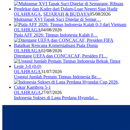
OLAHRAGA
,
SEJARAH & BUDAYA
05/08/2026
Muktamar XVI Tapak Suci Digelar di Semar…
OLAHRAGA
04/08/2026
Piala AFF 2026: Timnas Indonesia Kalah 0…
OLAHRAGA
02/08/2026
Ditentang UEFA dan CONCACAF, Presiden FI…
OLAHRAGA
31/07/2026
Unggul Jumlah Pemain Timnas Indonesia Be…
OLAHRAGA
27/07/2026
Indonesia Sukses di Laga Perdana Hyundai…