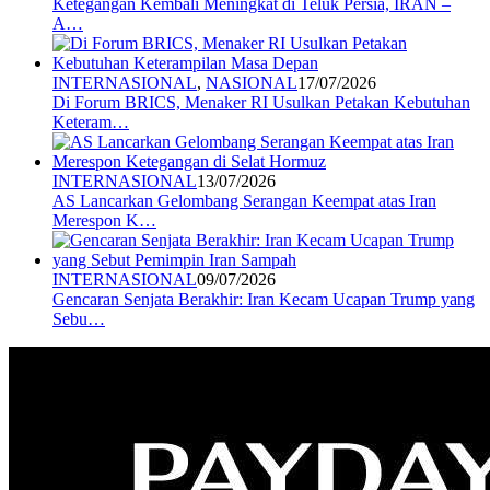
Ketegangan Kembali Meningkat di Teluk Persia, IRAN –
A…
INTERNASIONAL
,
NASIONAL
17/07/2026
Di Forum BRICS, Menaker RI Usulkan Petakan Kebutuhan
Keteram…
INTERNASIONAL
13/07/2026
AS Lancarkan Gelombang Serangan Keempat atas Iran
Merespon K…
INTERNASIONAL
09/07/2026
Gencaran Senjata Berakhir: Iran Kecam Ucapan Trump yang
Sebu…