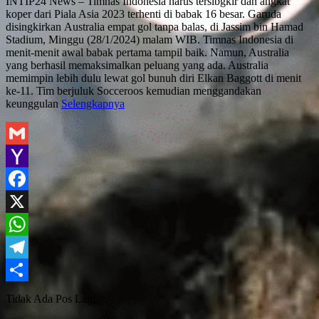
INTIP24 News – Timnas Indonesia harus tersibgkir dan angkat
koper dari Piala Asia 2023 terhenti di babak 16 besar. Garuda
disingkirkan Australia empat gol tanpa balas, di Jassim bin Hamad
Stadium, Minggu (28/1/2024) malam WIB. Timnas Indonesia di
menit-menit awal babak pertama tampil baik. Namun, Australia
yang berhasil memaksimalkan peluang yang ada. Australia
memimpin lebih dulu lewat gol bunuh diri Elkan Baggott di menit
ke-11. Tim berjuluk Socceroos kemudian menggandakan
keunggulan
Selengkapnya
Gmail
Yahoo
Mail
Facebook
X
WhatsApp
Telegram
Share
Tidak Ada Pos Lagi.