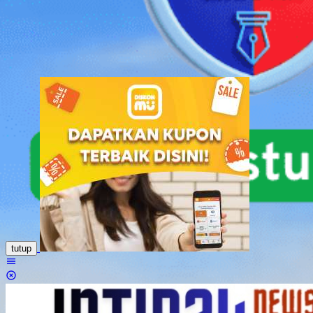
Loncat
ke
konten
tutup
Menu
Mobile