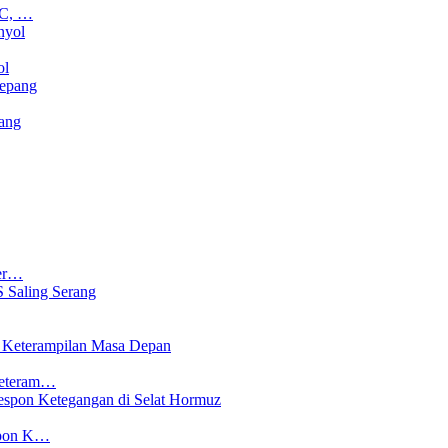
CC, …
ol
ang
Ter…
Keteram…
spon K…