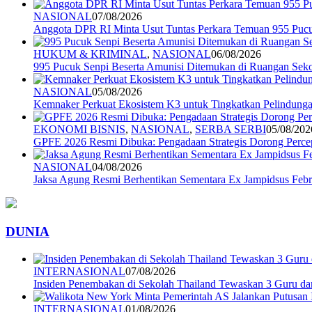
NASIONAL
07/08/2026
Anggota DPR RI Minta Usut Tuntas Perkara Temuan 955 Pucuk
HUKUM & KRIMINAL
,
NASIONAL
06/08/2026
995 Pucuk Senpi Beserta Amunisi Ditemukan di Ruangan Seko
NASIONAL
05/08/2026
Kemnaker Perkuat Ekosistem K3 untuk Tingkatkan Pelindunga
EKONOMI BISNIS
,
NASIONAL
,
SERBA SERBI
05/08/202
GPFE 2026 Resmi Dibuka: Pengadaan Strategis Dorong Percep
NASIONAL
04/08/2026
Jaksa Agung Resmi Berhentikan Sementara Ex Jampidsus Febr
DUNIA
INTERNASIONAL
07/08/2026
Insiden Penembakan di Sekolah Thailand Tewaskan 3 Guru d
INTERNASIONAL
01/08/2026