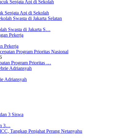
 Senjata Api di Sekolah
lah Swasta di Jakarta S…
n Pekerja
6
atan Program Prioritas …
ie Adriansyah
an 3…