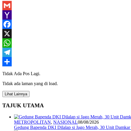
Gmail
Yahoo
Mail
Facebook
X
WhatsApp
Telegram
Share
Tidak Ada Pos Lagi.
Tidak ada laman yang di load.
Lihat Lainnya
TAJUK UTAMA
METROPOLITAN
,
NASIONAL
08/08/2026
Gedung Bapenda DKI Dilalap si Jago Merah, 30 Unit Damkar