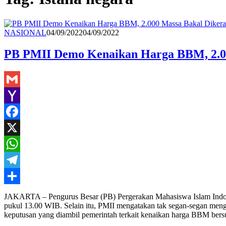
Redaksi
NASIONAL
04/09/2022
04/09/2022
PB PMII Demo Kenaikan Harga BBM, 2.00
Gmail
Yahoo
Mail
Facebook
X
WhatsApp
Telegram
Share
JAKARTA – Pengurus Besar (PB) Pergerakan Mahasiswa Islam Indones
pukul 13.00 WIB. Selain itu, PMII mengatakan tak segan-segan me
keputusan yang diambil pemerintah terkait kenaikan harga BBM bersu