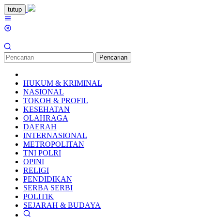
Loncat
tutup
ke
Menu
konten
Mobile
Pencarian
HUKUM & KRIMINAL
NASIONAL
TOKOH & PROFIL
KESEHATAN
OLAHRAGA
DAERAH
INTERNASIONAL
METROPOLITAN
TNI POLRI
OPINI
RELIGI
PENDIDIKAN
SERBA SERBI
POLITIK
SEJARAH & BUDAYA