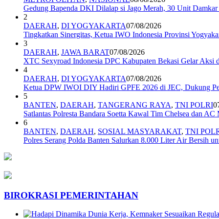
Gedung Bapenda DKI Dilalap si Jago Merah, 30 Unit Damkar 
2
DAERAH
,
DI YOGYAKARTA
07/08/2026
Tingkatkan Sinergitas, Ketua IWO Indonesia Provinsi Yogya
3
DAERAH
,
JAWA BARAT
07/08/2026
XTC Sexyroad Indonesia DPC Kabupaten Bekasi Gelar Aksi d
4
DAERAH
,
DI YOGYAKARTA
07/08/2026
Ketua DPW IWOI DIY Hadiri GPFE 2026 di JEC, Dukung Pe
5
BANTEN
,
DAERAH
,
TANGERANG RAYA
,
TNI POLRI
0
Satlantas Polresta Bandara Soetta Kawal Tim Chelsea dan AC
6
BANTEN
,
DAERAH
,
SOSIAL MASYARAKAT
,
TNI POL
Polres Serang Polda Banten Salurkan 8.000 Liter Air Bersih
BIROKRASI PEMERINTAHAN