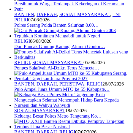
BANTEN
,
DAERAH
,
SOSIAL MASYARAKAT
,
TNI
POLRI
07/08/2026
Polres Serang Polda Banten Salurkan 8.00…
RELIGI
06/08/2026
Dari Puncak Gunung Karang, Alumni Gontor…
RELIGI
,
SOSIAL MASYARAKAT
05/08/2026
Ponpes Salafiyah Al-Dzikri Terus Menceta…
BANTEN
,
DAERAH
,
PERISTIWA
,
RELIGI
26/07/2026
Pulo Ampel Juara Umum MTQ ke-55 Kabupate…
SOSIAL MASYARAKAT
18/07/2026
Keluarga Besar Polres Metro Tangerang Ko…
BANTEN
,
DAERAH
,
RELIGI
07/07/2026