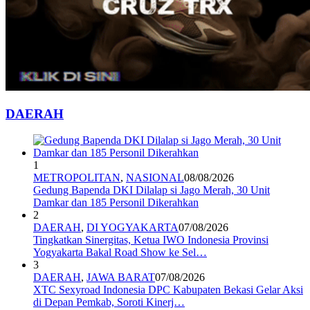
DAERAH
1
METROPOLITAN
,
NASIONAL
08/08/2026
Gedung Bapenda DKI Dilalap si Jago Merah, 30 Unit
Damkar dan 185 Personil Dikerahkan
2
DAERAH
,
DI YOGYAKARTA
07/08/2026
Tingkatkan Sinergitas, Ketua IWO Indonesia Provinsi
Yogyakarta Bakal Road Show ke Sel…
3
DAERAH
,
JAWA BARAT
07/08/2026
XTC Sexyroad Indonesia DPC Kabupaten Bekasi Gelar Aksi
di Depan Pemkab, Soroti Kinerj…