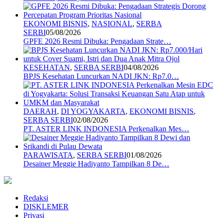
EKONOMI BISNIS
,
NASIONAL
,
SERBA
SERBI
05/08/2026
GPFE 2026 Resmi Dibuka: Pengadaan Strate…
KESEHATAN
,
SERBA SERBI
04/08/2026
BPJS Kesehatan Luncurkan NADI JKN: Rp7.0…
DAERAH
,
DI YOGYAKARTA
,
EKONOMI BISNIS
,
SERBA SERBI
02/08/2026
PT. ASTER LINK INDONESIA Perkenalkan Mes…
PARAWISATA
,
SERBA SERBI
01/08/2026
Desainer Meggie Hadiyanto Tampilkan 8 De…
Redaksi
DISKLEMER
Privasi