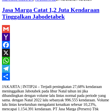
Jasa Marga Catat 1,2 Juta Kendaraan
Tinggalkan Jabodetabek
Gmail
Yahoo
Mail
Facebook
X
WhatsApp
Telegram
Share
JAKARTA | INTIP24 – Terjadi peningkatan 27,68% kendaraan
meninggalkan Jabotabek pada libur Natal tahun ini jika
dibandingkan dengan volume lalu lintas normal pada periode yang
sama. dengan Natal 2022 lalu sebanyak 996.555 kendaraan. Volume
lalu lintas keseluruhan mengalami kenaikan sebesar 10,23%,
mencapai 1.154.391 kendaraan. PT Jasa Marga (Persero) Tbk