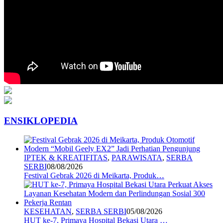
ENSIKLOPEDIA
IPTEK & KREATIFITAS
,
PARAWISATA
,
SERBA
SERBI
08/08/2026
Festival Gebrak 2026 di Meikarta, Produk…
KESEHATAN
,
SERBA SERBI
05/08/2026
HUT ke-7, Primaya Hospital Bekasi Utara …