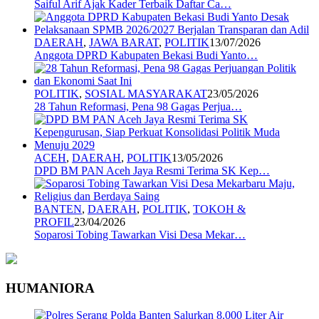
Saiful Arif Ajak Kader Terbaik Daftar Ca…
DAERAH
,
JAWA BARAT
,
POLITIK
13/07/2026
Anggota DPRD Kabupaten Bekasi Budi Yanto…
POLITIK
,
SOSIAL MASYARAKAT
23/05/2026
28 Tahun Reformasi, Pena 98 Gagas Perjua…
ACEH
,
DAERAH
,
POLITIK
13/05/2026
DPD BM PAN Aceh Jaya Resmi Terima SK Kep…
BANTEN
,
DAERAH
,
POLITIK
,
TOKOH &
PROFIL
23/04/2026
Soparosi Tobing Tawarkan Visi Desa Mekar…
HUMANIORA