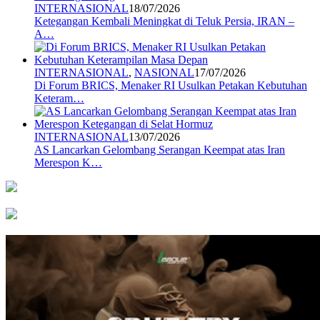
INTERNASIONAL
18/07/2026
Ketegangan Kembali Meningkat di Teluk Persia, IRAN –
A…
INTERNASIONAL
,
NASIONAL
17/07/2026
Di Forum BRICS, Menaker RI Usulkan Petakan Kebutuhan
Keteram…
INTERNASIONAL
13/07/2026
AS Lancarkan Gelombang Serangan Keempat atas Iran
Merespon K…