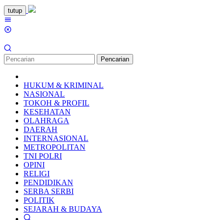
Loncat
tutup
ke
Menu
konten
Mobile
Pencarian
HUKUM & KRIMINAL
NASIONAL
TOKOH & PROFIL
KESEHATAN
OLAHRAGA
DAERAH
INTERNASIONAL
METROPOLITAN
TNI POLRI
OPINI
RELIGI
PENDIDIKAN
SERBA SERBI
POLITIK
SEJARAH & BUDAYA