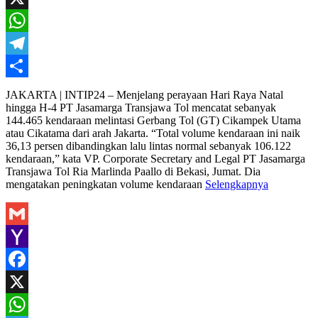
X
WhatsApp
Telegram
Share
JAKARTA | INTIP24 – Menjelang perayaan Hari Raya Natal
hingga H-4 PT Jasamarga Transjawa Tol mencatat sebanyak
144.465 kendaraan melintasi Gerbang Tol (GT) Cikampek Utama
atau Cikatama dari arah Jakarta. “Total volume kendaraan ini naik
36,13 persen dibandingkan lalu lintas normal sebanyak 106.122
kendaraan,” kata VP. Corporate Secretary and Legal PT Jasamarga
Transjawa Tol Ria Marlinda Paallo di Bekasi, Jumat. Dia
mengatakan peningkatan volume kendaraan
Selengkapnya
Gmail
Yahoo
Mail
Facebook
X