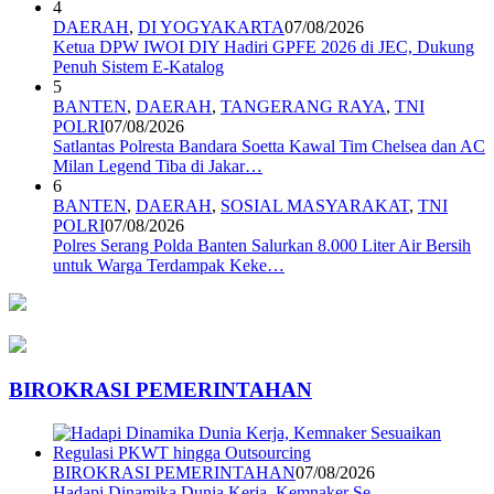
4
DAERAH
,
DI YOGYAKARTA
07/08/2026
Ketua DPW IWOI DIY Hadiri GPFE 2026 di JEC, Dukung
Penuh Sistem E-Katalog
5
BANTEN
,
DAERAH
,
TANGERANG RAYA
,
TNI
POLRI
07/08/2026
Satlantas Polresta Bandara Soetta Kawal Tim Chelsea dan AC
Milan Legend Tiba di Jakar…
6
BANTEN
,
DAERAH
,
SOSIAL MASYARAKAT
,
TNI
POLRI
07/08/2026
Polres Serang Polda Banten Salurkan 8.000 Liter Air Bersih
untuk Warga Terdampak Keke…
BIROKRASI PEMERINTAHAN
BIROKRASI PEMERINTAHAN
07/08/2026
Hadapi Dinamika Dunia Kerja, Kemnaker Se…