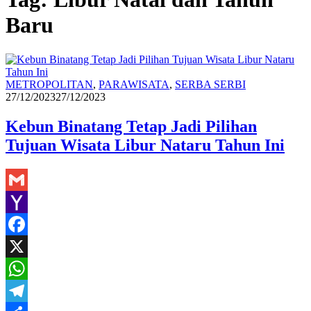
Baru
Redaksi
METROPOLITAN
,
PARAWISATA
,
SERBA SERBI
27/12/2023
27/12/2023
Kebun Binatang Tetap Jadi Pilihan
Tujuan Wisata Libur Nataru Tahun Ini
Gmail
Yahoo
Mail
Facebook
X
WhatsApp