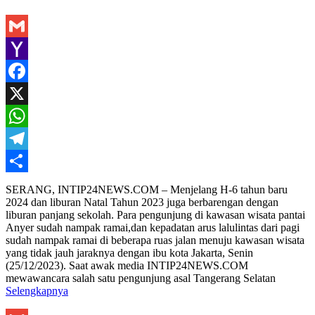
Gmail
Yahoo
Mail
Facebook
X
WhatsApp
Telegram
Share
SERANG, INTIP24NEWS.COM – Menjelang H-6 tahun baru
2024 dan liburan Natal Tahun 2023 juga berbarengan dengan
liburan panjang sekolah. Para pengunjung di kawasan wisata pantai
Anyer sudah nampak ramai,dan kepadatan arus lalulintas dari pagi
sudah nampak ramai di beberapa ruas jalan menuju kawasan wisata
yang tidak jauh jaraknya dengan ibu kota Jakarta, Senin
(25/12/2023). Saat awak media INTIP24NEWS.COM
mewawancara salah satu pengunjung asal Tangerang Selatan
Selengkapnya