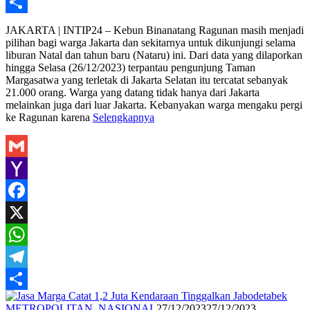
Telegram
Share
JAKARTA | INTIP24 – Kebun Binanatang Ragunan masih menjadi
pilihan bagi warga Jakarta dan sekitarnya untuk dikunjungi selama
liburan Natal dan tahun baru (Nataru) ini. Dari data yang dilaporkan
hingga Selasa (26/12/2023) terpantau pengunjung Taman
Margasatwa yang terletak di Jakarta Selatan itu tercatat sebanyak
21.000 orang. Warga yang datang tidak hanya dari Jakarta
melainkan juga dari luar Jakarta. Kebanyakan warga mengaku pergi
ke Ragunan karena
Selengkapnya
Gmail
Yahoo
Mail
Facebook
X
WhatsApp
Telegram
Share
Redaksi
METROPOLITAN
,
NASIONAL
27/12/2023
27/12/2023