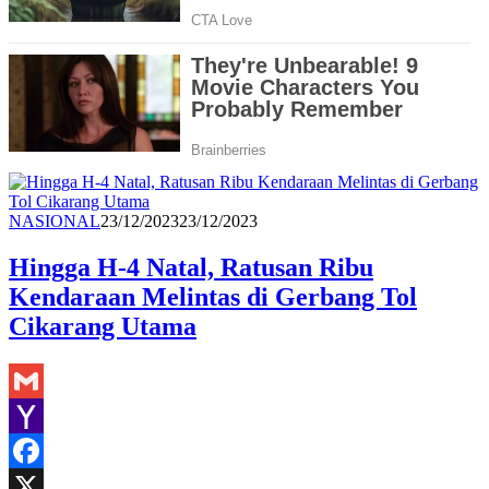
Redaksi
NASIONAL
23/12/2023
23/12/2023
Hingga H-4 Natal, Ratusan Ribu
Kendaraan Melintas di Gerbang Tol
Cikarang Utama
Gmail
Yahoo
Mail
Facebook