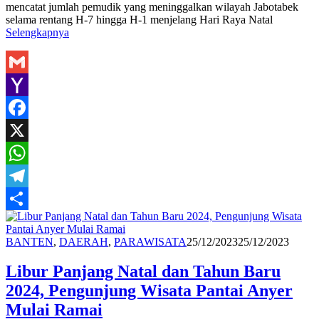
mencatat jumlah pemudik yang meninggalkan wilayah Jabotabek
selama rentang H-7 hingga H-1 menjelang Hari Raya Natal
Selengkapnya
Gmail
Yahoo
Mail
Facebook
X
WhatsApp
Telegram
Share
Redaksi
BANTEN
,
DAERAH
,
PARAWISATA
25/12/2023
25/12/2023
Libur Panjang Natal dan Tahun Baru
2024, Pengunjung Wisata Pantai Anyer
Mulai Ramai