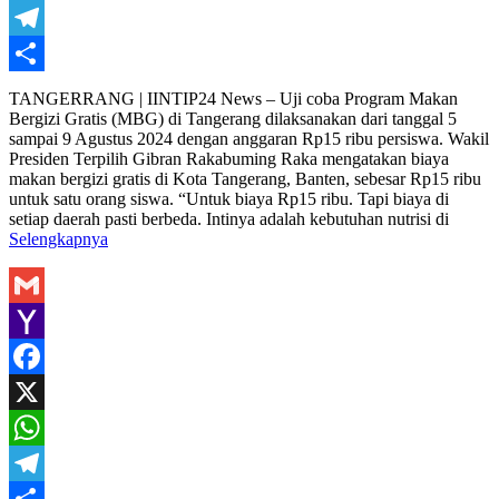
WhatsApp
Telegram
Share
TANGERRANG | IINTIP24 News – Uji coba Program Makan
Bergizi Gratis (MBG) di Tangerang dilaksanakan dari tanggal 5
sampai 9 Agustus 2024 dengan anggaran Rp15 ribu persiswa. Wakil
Presiden Terpilih Gibran Rakabuming Raka mengatakan biaya
makan bergizi gratis di Kota Tangerang, Banten, sebesar Rp15 ribu
untuk satu orang siswa. “Untuk biaya Rp15 ribu. Tapi biaya di
setiap daerah pasti berbeda. Intinya adalah kebutuhan nutrisi di
Selengkapnya
Gmail
Yahoo
Mail
Facebook
X
WhatsApp
Telegram