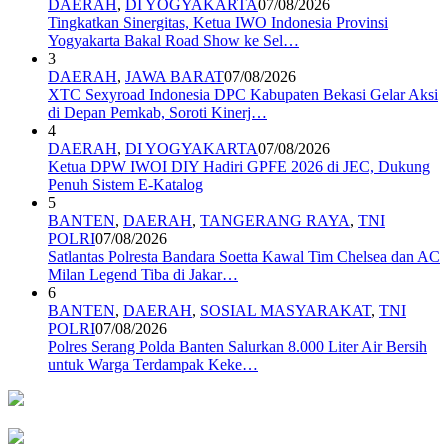
DAERAH
,
DI YOGYAKARTA
07/08/2026
Tingkatkan Sinergitas, Ketua IWO Indonesia Provinsi
Yogyakarta Bakal Road Show ke Sel…
3
DAERAH
,
JAWA BARAT
07/08/2026
XTC Sexyroad Indonesia DPC Kabupaten Bekasi Gelar Aksi
di Depan Pemkab, Soroti Kinerj…
4
DAERAH
,
DI YOGYAKARTA
07/08/2026
Ketua DPW IWOI DIY Hadiri GPFE 2026 di JEC, Dukung
Penuh Sistem E-Katalog
5
BANTEN
,
DAERAH
,
TANGERANG RAYA
,
TNI
POLRI
07/08/2026
Satlantas Polresta Bandara Soetta Kawal Tim Chelsea dan AC
Milan Legend Tiba di Jakar…
6
BANTEN
,
DAERAH
,
SOSIAL MASYARAKAT
,
TNI
POLRI
07/08/2026
Polres Serang Polda Banten Salurkan 8.000 Liter Air Bersih
untuk Warga Terdampak Keke…