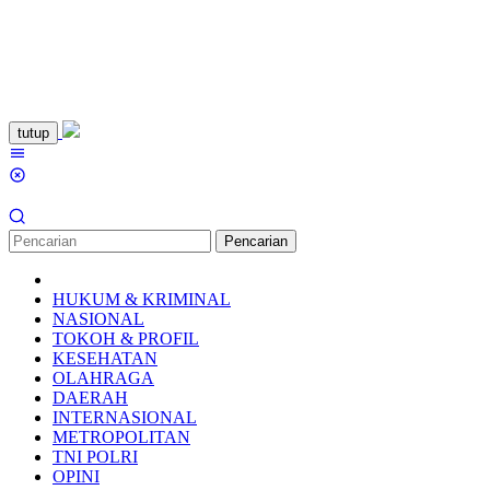
Loncat
tutup
ke
Menu
konten
Mobile
Pencarian
HUKUM & KRIMINAL
NASIONAL
TOKOH & PROFIL
KESEHATAN
OLAHRAGA
DAERAH
INTERNASIONAL
METROPOLITAN
TNI POLRI
OPINI