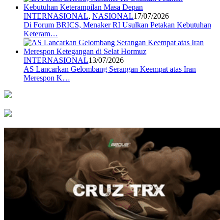
INTERNASIONAL
,
NASIONAL
17/07/2026
Di Forum BRICS, Menaker RI Usulkan Petakan Kebutuhan
Keteram…
INTERNASIONAL
13/07/2026
AS Lancarkan Gelombang Serangan Keempat atas Iran
Merespon K…