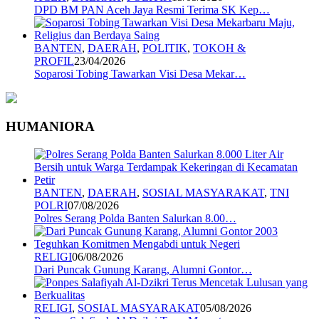
DPD BM PAN Aceh Jaya Resmi Terima SK Kep…
BANTEN
,
DAERAH
,
POLITIK
,
TOKOH &
PROFIL
23/04/2026
Soparosi Tobing Tawarkan Visi Desa Mekar…
HUMANIORA
BANTEN
,
DAERAH
,
SOSIAL MASYARAKAT
,
TNI
POLRI
07/08/2026
Polres Serang Polda Banten Salurkan 8.00…
RELIGI
06/08/2026
Dari Puncak Gunung Karang, Alumni Gontor…
RELIGI
,
SOSIAL MASYARAKAT
05/08/2026