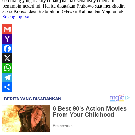
seseorang yang otaknya tidak jalan tak seharusnya menjadi
pemimpin negeri ini. Hal itu dikatakan Prabowo saat menghadiri
acara Konsolidasi Silaturahmi Relawan Kalimantan Maju untuk
Selengkapnya
Gmail
Yahoo
Mail
Facebook
X
WhatsApp
Telegram
Share