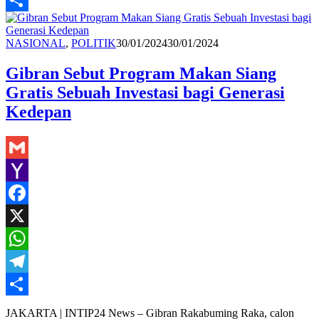
Share
Redaksi
NASIONAL
,
POLITIK
30/01/2024
30/01/2024
Gibran Sebut Program Makan Siang
Gratis Sebuah Investasi bagi Generasi
Kedepan
Gmail
Yahoo
Mail
Facebook
X
WhatsApp
Telegram
Share
JAKARTA | INTIP24 News – Gibran Rakabuming Raka, calon