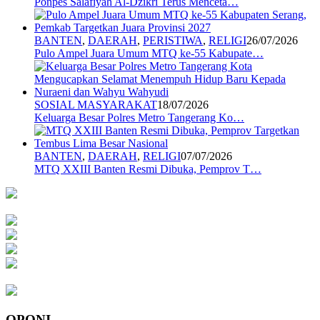
Ponpes Salafiyah Al-Dzikri Terus Menceta…
BANTEN
,
DAERAH
,
PERISTIWA
,
RELIGI
26/07/2026
Pulo Ampel Juara Umum MTQ ke-55 Kabupate…
SOSIAL MASYARAKAT
18/07/2026
Keluarga Besar Polres Metro Tangerang Ko…
BANTEN
,
DAERAH
,
RELIGI
07/07/2026
MTQ XXIII Banten Resmi Dibuka, Pemprov T…
OPONI