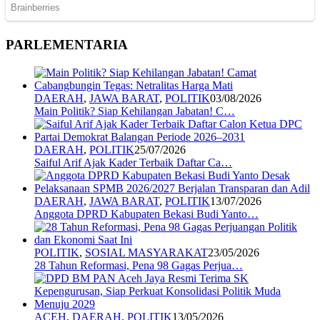
PARLEMENTARIA
DAERAH
,
JAWA BARAT
,
POLITIK
03/08/2026
Main Politik? Siap Kehilangan Jabatan! C…
DAERAH
,
POLITIK
25/07/2026
Saiful Arif Ajak Kader Terbaik Daftar Ca…
DAERAH
,
JAWA BARAT
,
POLITIK
13/07/2026
Anggota DPRD Kabupaten Bekasi Budi Yanto…
POLITIK
,
SOSIAL MASYARAKAT
23/05/2026
28 Tahun Reformasi, Pena 98 Gagas Perjua…
ACEH
,
DAERAH
,
POLITIK
13/05/2026