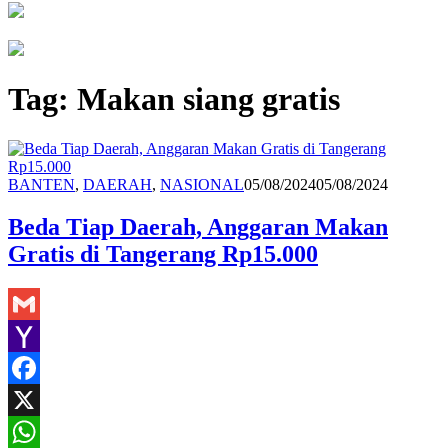
Tag:
Makan siang gratis
Redaksi
BANTEN
,
DAERAH
,
NASIONAL
05/08/2024
05/08/2024
Beda Tiap Daerah, Anggaran Makan
Gratis di Tangerang Rp15.000
Gmail
Yahoo
Mail
Facebook
X