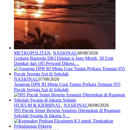
METROPOLITAN
,
NASIONAL
08/08/2026
Gedung Bapenda DKI Dilalap si Jago Merah, 30 Unit
Damkar dan 185 Personil Dikera…
NASIONAL
07/08/2026
Anggota DPR RI Minta Usut Tuntas Perkara Temuan 955
Pucuk Senjata Api di Sekolah
HUKUM & KRIMINAL
,
NASIONAL
06/08/2026
995 Pucuk Senpi Beserta Amunisi Ditemukan di Ruangan
Sekolah Swasta di Jakarta S…