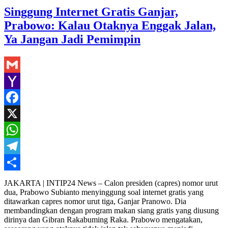
Singgung Internet Gratis Ganjar,
Prabowo: Kalau Otaknya Enggak Jalan,
Ya Jangan Jadi Pemimpin
Gmail
Yahoo
Mail
Facebook
X
WhatsApp
Telegram
Share
JAKARTA | INTIP24 News – Calon presiden (capres) nomor urut
dua, Prabowo Subianto menyinggung soal internet gratis yang
ditawarkan capres nomor urut tiga, Ganjar Pranowo. Dia
membandingkan dengan program makan siang gratis yang diusung
dirinya dan Gibran Rakabuming Raka. Prabowo mengatakan,