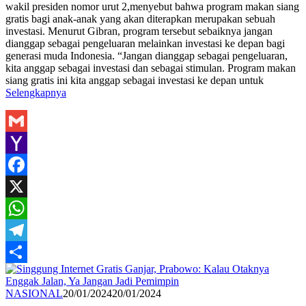
wakil presiden nomor urut 2,menyebut bahwa program makan siang
gratis bagi anak-anak yang akan diterapkan merupakan sebuah
investasi. Menurut Gibran, program tersebut sebaiknya jangan
dianggap sebagai pengeluaran melainkan investasi ke depan bagi
generasi muda Indonesia. “Jangan dianggap sebagai pengeluaran,
kita anggap sebagai investasi dan sebagai stimulan. Program makan
siang gratis ini kita anggap sebagai investasi ke depan untuk
Selengkapnya
Gmail
Yahoo
Mail
Facebook
X
WhatsApp
Telegram
Share
Redaksi
NASIONAL
20/01/2024
20/01/2024