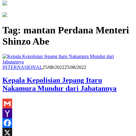
Tag:
mantan Perdana Menteri
Shinzo Abe
Redaksi
INTERNASIONAL
25/08/2022
25/08/2022
Kepala Kepolisian Jepang Itaru
Nakamura Mundur dari Jabatannya
Gmail
Yahoo
Mail
Facebook