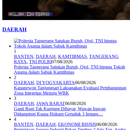
DAERAH
1
BANTEN
,
DAERAH
,
KAMTIBMAS
,
TANGERANG
RAYA
,
TNI POLRI
07/08/2026
Polresta Tangerang Satukan Buruh, Ojol, TNI hingga Tokoh
Agama dalam Sabuk Kamtibmas
2
DAERAH
,
DI YOGYAKARTA
06/08/2026
Kapanewon Tanjungsari Laksanakan Evaluasi Pembangunan
Zona Integritas Menuju WBK
3
DAERAH
,
JAWA BARAT
06/08/2026
Ganti Rugi Tak Kunjung Dibayar, Wawan Irawan
Didampingi Kuasa Hukum Geruduk 3 Instans…
4
BANTEN
,
DAERAH
,
EKONOMI BISNIS
06/08/2026
Permintaan Jagung Industri Pakan Tembus 2 Juta Ton, Andra