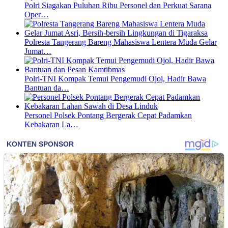
Polri Siagakan Puluhan Ribu Personel dan Perkuat Sarana
Oper…
Polresta Tangerang Bareng Mahasiswa Lentera Muda Gelar
Jumat…
Polri-TNI Kompak Temui Pengemudi Ojol, Hadir Bawa
Bantuan da…
Personel Polsek Pontang Bergerak Cepat Padamkan
Kebakaran La…