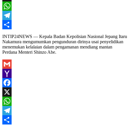
X
WhatsApp
Telegram
Share
INTIP24NEWS — Kepala Badan Kepolisian Nasional Jepang Itaru
Nakamura mengumumkan pengunduran dirinya usai penyelidikan
menemukan kelalaian dalam pengamanan mendiang mantan
Perdana Menteri Shinzo Abe.
Gmail
Yahoo
Mail
Facebook
X
WhatsApp
Telegram
Share