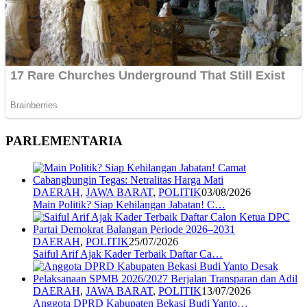
PARLEMENTARIA
DAERAH
,
JAWA BARAT
,
POLITIK
03/08/2026
Main Politik? Siap Kehilangan Jabatan! C…
DAERAH
,
POLITIK
25/07/2026
Saiful Arif Ajak Kader Terbaik Daftar Ca…
DAERAH
,
JAWA BARAT
,
POLITIK
13/07/2026
Anggota DPRD Kabupaten Bekasi Budi Yanto…