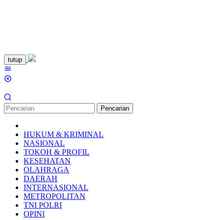
Loncat
tutup
ke
Menu
konten
Mobile
Pencarian
HUKUM & KRIMINAL
NASIONAL
TOKOH & PROFIL
KESEHATAN
OLAHRAGA
DAERAH
INTERNASIONAL
METROPOLITAN
TNI POLRI
OPINI