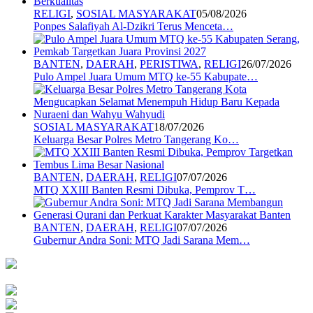
RELIGI
,
SOSIAL MASYARAKAT
05/08/2026
Ponpes Salafiyah Al-Dzikri Terus Menceta…
BANTEN
,
DAERAH
,
PERISTIWA
,
RELIGI
26/07/2026
Pulo Ampel Juara Umum MTQ ke-55 Kabupate…
SOSIAL MASYARAKAT
18/07/2026
Keluarga Besar Polres Metro Tangerang Ko…
BANTEN
,
DAERAH
,
RELIGI
07/07/2026
MTQ XXIII Banten Resmi Dibuka, Pemprov T…
BANTEN
,
DAERAH
,
RELIGI
07/07/2026
Gubernur Andra Soni: MTQ Jadi Sarana Mem…