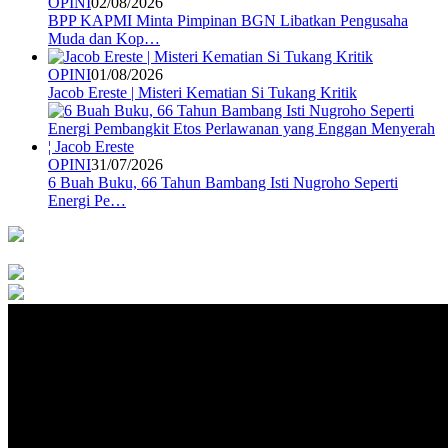
OPINI
02/08/2026
BPP KAPMI Minta Pimpinan BGN Libatkan Pengusaha
Muda dan Kop…
OPINI
01/08/2026
Jacob Ereste | Misteri Kematian Si Tukang Kritik
OPINI
31/07/2026
6 Buah Buku, 66 Tahun Bambang Isti Nugroho Seperti
Energi Pe…