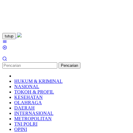
Loncat
tutup
ke
Menu
konten
Mobile
Pencarian
HUKUM & KRIMINAL
NASIONAL
TOKOH & PROFIL
KESEHATAN
OLAHRAGA
DAERAH
INTERNASIONAL
METROPOLITAN
TNI POLRI
OPINI