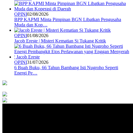
OPINI
02/08/2026
BPP KAPMI Minta Pimpinan BGN Libatkan Pengusaha
Muda dan Kop…
OPINI
01/08/2026
Jacob Ereste | Misteri Kematian Si Tukang Kritik
OPINI
31/07/2026
6 Buah Buku, 66 Tahun Bambang Isti Nugroho Seperti
Energi Pe…