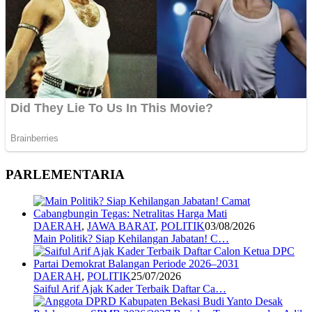
PARLEMENTARIA
DAERAH
,
JAWA BARAT
,
POLITIK
03/08/2026
Main Politik? Siap Kehilangan Jabatan! C…
DAERAH
,
POLITIK
25/07/2026
Saiful Arif Ajak Kader Terbaik Daftar Ca…