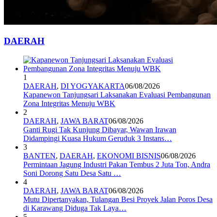
DAERAH
1
DAERAH
,
DI YOGYAKARTA
06/08/2026
Kapanewon Tanjungsari Laksanakan Evaluasi Pembangunan
Zona Integritas Menuju WBK
2
DAERAH
,
JAWA BARAT
06/08/2026
Ganti Rugi Tak Kunjung Dibayar, Wawan Irawan
Didampingi Kuasa Hukum Geruduk 3 Instans…
3
BANTEN
,
DAERAH
,
EKONOMI BISNIS
06/08/2026
Permintaan Jagung Industri Pakan Tembus 2 Juta Ton, Andra
Soni Dorong Satu Desa Satu …
4
DAERAH
,
JAWA BARAT
06/08/2026
Mutu Dipertanyakan, Tulangan Besi Proyek Jalan Poros Desa
di Karawang Diduga Tak Laya…
5