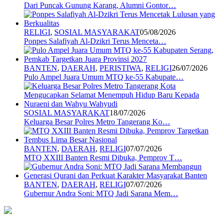
Dari Puncak Gunung Karang, Alumni Gontor…
RELIGI
,
SOSIAL MASYARAKAT
05/08/2026
Ponpes Salafiyah Al-Dzikri Terus Menceta…
BANTEN
,
DAERAH
,
PERISTIWA
,
RELIGI
26/07/2026
Pulo Ampel Juara Umum MTQ ke-55 Kabupate…
SOSIAL MASYARAKAT
18/07/2026
Keluarga Besar Polres Metro Tangerang Ko…
BANTEN
,
DAERAH
,
RELIGI
07/07/2026
MTQ XXIII Banten Resmi Dibuka, Pemprov T…
BANTEN
,
DAERAH
,
RELIGI
07/07/2026
Gubernur Andra Soni: MTQ Jadi Sarana Mem…