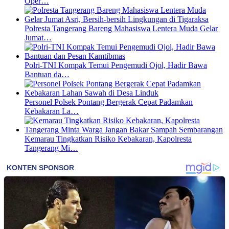
Oper…
Polresta Tangerang Bareng Mahasiswa Lentera Muda Gelar
Jumat…
Polri-TNI Kompak Temui Pengemudi Ojol, Hadir Bawa
Bantuan da…
Personel Polsek Pontang Bergerak Cepat Padamkan
Kebakaran La…
Kemarau Tingkatkan Risiko Kebakaran, Kapolresta
Tangerang Mi…