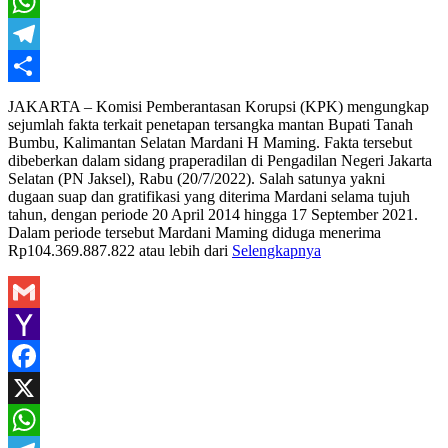
X
WhatsApp
Telegram
Share
JAKARTA – Komisi Pemberantasan Korupsi (KPK) mengungkap
sejumlah fakta terkait penetapan tersangka mantan Bupati Tanah
Bumbu, Kalimantan Selatan Mardani H Maming. Fakta tersebut
dibeberkan dalam sidang praperadilan di Pengadilan Negeri Jakarta
Selatan (PN Jaksel), Rabu (20/7/2022). Salah satunya yakni
dugaan suap dan gratifikasi yang diterima Mardani selama tujuh
tahun, dengan periode 20 April 2014 hingga 17 September 2021.
Dalam periode tersebut Mardani Maming diduga menerima
Rp104.369.887.822 atau lebih dari
Selengkapnya
Gmail
Yahoo
Mail
Facebook
X