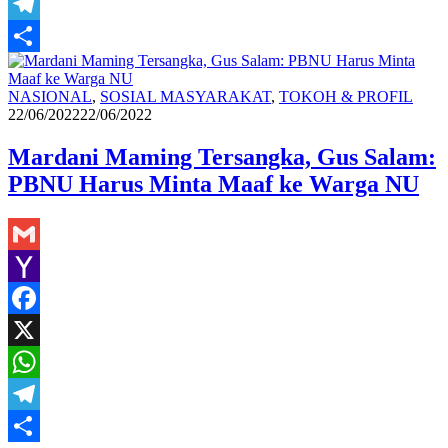
WhatsApp
Telegram
Share
Reda
NASIONAL
,
SOSIAL MASYARAKAT
,
TOKOH & PROFIL
22/06/2022
22/06/2022
Mardani Maming Tersangka, Gus Salam:
PBNU Harus Minta Maaf ke Warga NU
Gmail
Yahoo
Mail
Facebook
X
WhatsApp
Telegram