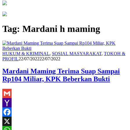
Tag:
Mardani h maming
HUKUM & KRIMINAL
,
SOSIAL MASYARAKAT
,
TOKOH &
Redaksi
PROFIL
22/07/2022
22/07/2022
Mardani Maming Terima Suap Sampai
Rp104 Miliar, KPK Beberkan Bukti
Gmail
Yahoo
Mail
Facebook