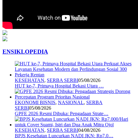
ENSIKLOPEDIA
KESEHATAN
,
SERBA SERBI
05/08/2026
HUT ke-7, Primaya Hospital Bekasi Utara …
EKONOMI BISNIS
,
NASIONAL
,
SERBA
SERBI
05/08/2026
GPFE 2026 Resmi Dibuka: Pengadaan Strate…
KESEHATAN
,
SERBA SERBI
04/08/2026
BPJS Kesehatan Luncurkan NADI JKN: Rp7.0…