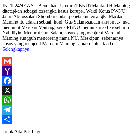
Share
INTIP24NEWS – Bendahara Umum (PBNU) Mardani H Maming
ditetapkan sebagai tersangka kasus korupsi. Wakil Ketua PWNU
Jatim Abdussalam Shohib menilai, penetapan tersangka Mardani
Maming itu adalah sebuah ironi. Gus Salam-sapaan akrabnya- juga
menuntut Mardani Maming, serta PBNU meminta maaf ke seluruh
Nahdliyin. Menurut Gus Salam, kasus yang menjerat Mardani
Maming sungguh mencoreng nama NU. Meskipun, sebenarnya
kasus yang menjerat Mardani Maming sama sekali tak ada
Selengkapnya
Gmail
Yahoo
Mail
Facebook
X
WhatsApp
Telegram
Share
Tidak Ada Pos Lagi.