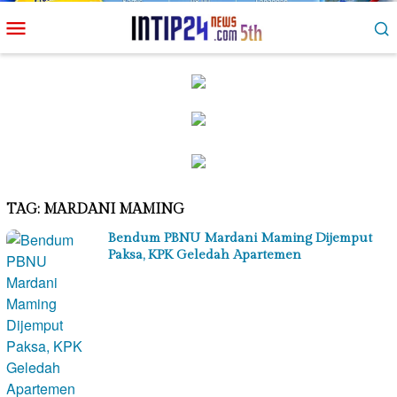
Loncat
Menu
ke
Mobile
konten
TAG:
MARDANI MAMING
Bendum PBNU Mardani Maming Dijemput
Paksa, KPK Geledah Apartemen