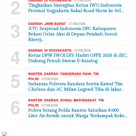
2
,
07/08/2026
DAERAH
DI YOGYAKARTA
Tingkatkan Sinergitas, Ketua IWO Indonesia
Provinsi Yogyakarta Bakal Road Show ke Sel…
3
,
07/08/2026
DAERAH
JAWA BARAT
XTC Sexyroad Indonesia DPC Kabupaten
Bekasi Gelar Aksi di Depan Pemkab, Soroti
Kinerj…
4
,
07/08/2026
DAERAH
DI YOGYAKARTA
Ketua DPW IWOI DIY Hadiri GPFE 2026 di JEC,
Dukung Penuh Sistem E-Katalog
5
,
,
,
BANTEN
DAERAH
TANGERANG RAYA
TNI
07/08/2026
POLRI
Satlantas Polresta Bandara Soetta Kawal Tim
Chelsea dan AC Milan Legend Tiba di Jakar…
6
,
,
,
BANTEN
DAERAH
SOSIAL MASYARAKAT
TNI
07/08/2026
POLRI
Polres Serang Polda Banten Salurkan 8.000
Liter Air Bersih untuk Warga Terdampak Keke…