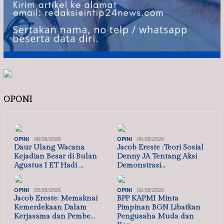
OPONI
06/08/2026
06/08/2026
OPINI
OPINI
Daur Ulang Wacana
Jacob Ereste :Teori Sosial
Kejadian Besar di Bulan
Denny JA Tentang Aksi
Agustus I ET Hadi …
Demonstrasi…
05/08/2026
02/08/2026
OPINI
OPINI
Jacob Ereste: Memaknai
BPP KAPMI Minta
Kemerdekaan Dalam
Pimpinan BGN Libatkan
Kerjasama dan Pembe…
Pengusaha Muda dan