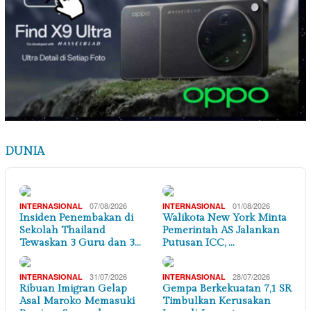
DUNIA
07/08/2026
01/08/2026
INTERNASIONAL
INTERNASIONAL
Insiden Penembakan di
Walikota New York Minta
Sekolah Thailand
Pemerintah AS Jalankan
Tewaskan 3 Guru dan 3…
Putusan ICC, …
31/07/2026
28/07/2026
INTERNASIONAL
INTERNASIONAL
Ribuan Imigran Gelap
Gempa Berkekuatan 7,1 SR
Asal Maroko Memasuki
Timbulkan Kerusakan