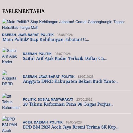
PARLEMENTARIA
,
,
03/08/2026
DAERAH
JAWA BARAT
POLITIK
Main Politik? Siap Kehilangan Jabatan! C…
,
25/07/2026
DAERAH
POLITIK
Saiful Arif Ajak Kader Terbaik Daftar Ca…
,
,
13/07/2026
DAERAH
JAWA BARAT
POLITIK
Anggota DPRD Kabupaten Bekasi Budi Yanto…
,
23/05/2026
POLITIK
SOSIAL MASYARAKAT
28 Tahun Reformasi, Pena 98 Gagas Perjua…
,
,
13/05/2026
ACEH
DAERAH
POLITIK
DPD BM PAN Aceh Jaya Resmi Terima SK Kep…