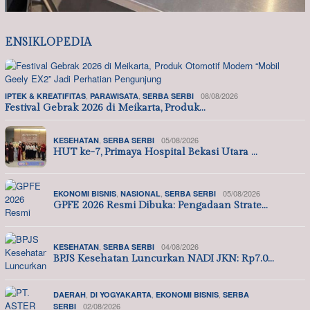
ENSIKLOPEDIA
,
,
08/08/2026
IPTEK & KREATIFITAS
PARAWISATA
SERBA SERBI
Festival Gebrak 2026 di Meikarta, Produk…
,
05/08/2026
KESEHATAN
SERBA SERBI
HUT ke-7, Primaya Hospital Bekasi Utara …
,
,
05/08/2026
EKONOMI BISNIS
NASIONAL
SERBA SERBI
GPFE 2026 Resmi Dibuka: Pengadaan Strate…
,
04/08/2026
KESEHATAN
SERBA SERBI
BPJS Kesehatan Luncurkan NADI JKN: Rp7.0…
,
,
,
DAERAH
DI YOGYAKARTA
EKONOMI BISNIS
SERBA
02/08/2026
SERBI