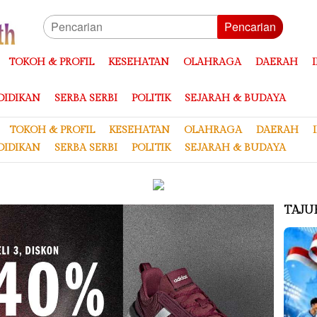
Pencarian
TOKOH & PROFIL
KESEHATAN
OLAHRAGA
DAERAH
DIDIKAN
SERBA SERBI
POLITIK
SEJARAH & BUDAYA
TOKOH & PROFIL
KESEHATAN
OLAHRAGA
DAERAH
DIDIKAN
SERBA SERBI
POLITIK
SEJARAH & BUDAYA
TAJU