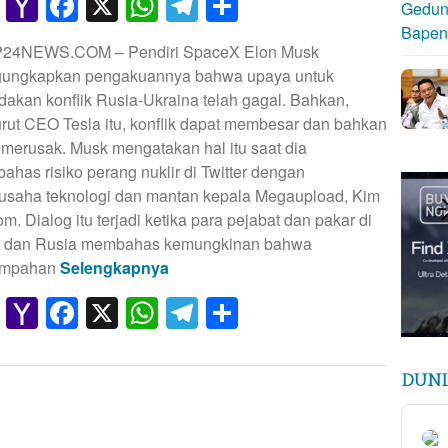
Gmail
Yahoo
Facebook
X
WhatsApp
Telegram
Share
Mail
P24NEWS.COM – Pendiri SpaceX Elon Musk
ungkapkan pengakuannya bahwa upaya untuk
akan konflik Rusia-Ukraina telah gagal. Bahkan,
ut CEO Tesla itu, konflik dapat membesar dan bahkan
 merusak. Musk mengatakan hal itu saat dia
has risiko perang nuklir di Twitter dengan
usaha teknologi dan mantan kepala Megaupload, Kim
m. Dialog itu terjadi ketika para pejabat dan pakar di
t dan Rusia membahas kemungkinan bahwa
umpahan
Selengkapnya
Gmail
Yahoo
Facebook
X
WhatsApp
Telegram
Share
Mail
DUNI