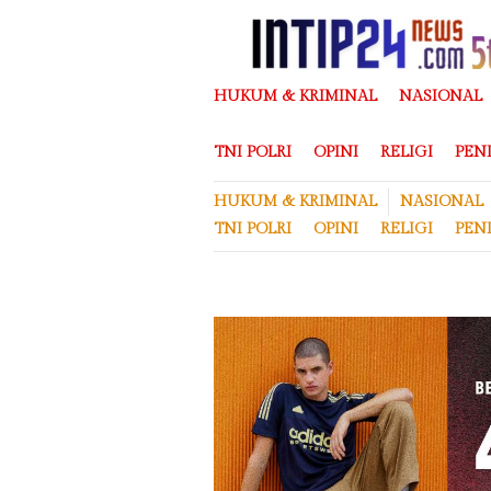
Loncat
ke
konten
HUKUM & KRIMINAL
NASIONAL
TNI POLRI
OPINI
RELIGI
PEN
HUKUM & KRIMINAL
NASIONAL
TNI POLRI
OPINI
RELIGI
PEN