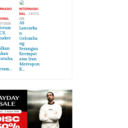
ERNASIO
INTERNASIO
,
13/07/2
NAL
026
IONAL
AS
/07/2026
Forum
Lancarka
CS,
n
naker
Gelomba
ng
ulkan
Serangan
akan
Keempat
butuha
atas Iran
Merespon
eram…
K…