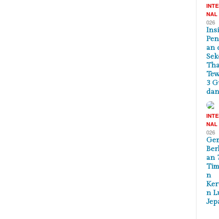
INT
NAL
026
Ins
Pe
an 
Sek
Tha
Te
3 G
dan
INT
NAL
026
Ge
Ber
an 
Tim
n
Ker
n L
Jep