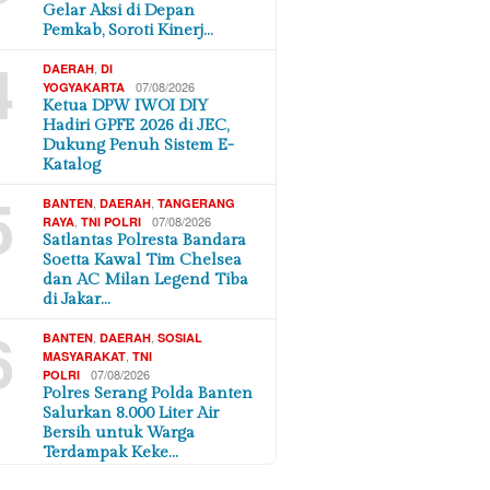
Gelar Aksi di Depan
Pemkab, Soroti Kinerj…
4
,
DAERAH
DI
07/08/2026
YOGYAKARTA
Ketua DPW IWOI DIY
Hadiri GPFE 2026 di JEC,
Dukung Penuh Sistem E-
Katalog
5
,
,
BANTEN
DAERAH
TANGERANG
,
07/08/2026
RAYA
TNI POLRI
Satlantas Polresta Bandara
Soetta Kawal Tim Chelsea
dan AC Milan Legend Tiba
di Jakar…
6
,
,
BANTEN
DAERAH
SOSIAL
,
MASYARAKAT
TNI
07/08/2026
POLRI
Polres Serang Polda Banten
Salurkan 8.000 Liter Air
Bersih untuk Warga
Terdampak Keke…