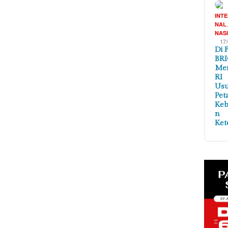
INT
NAL
NAS
17
Di 
BRI
Me
RI
Us
Pet
Ke
n
Ket