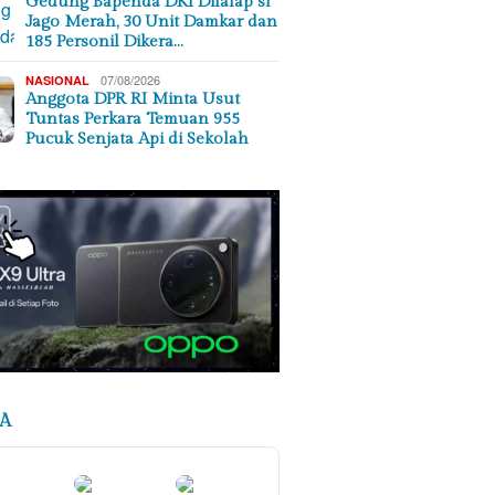
Gedung Bapenda DKI Dilalap si
Jago Merah, 30 Unit Damkar dan
185 Personil Dikera…
07/08/2026
NASIONAL
Anggota DPR RI Minta Usut
Tuntas Perkara Temuan 955
Pucuk Senjata Api di Sekolah
A