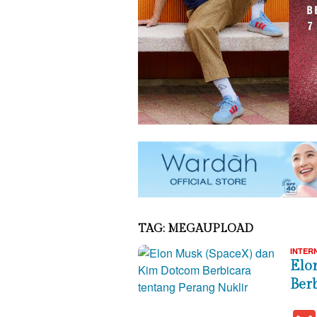
TAG:
MEGAUPLOAD
INTER
Elo
Ber