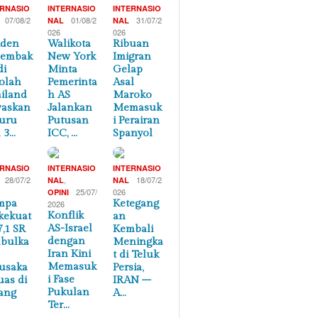
ERNASIO
INTERNASIO
INTERNASIO
07/08/2
01/08/2
31/07/2
NAL
NAL
026
026
iden
Walikota
Ribuan
nembak
New York
Imigran
di
Minta
Gelap
olah
Pemerinta
Asal
iland
h AS
Maroko
waskan
Jalankan
Memasuk
uru
Putusan
i Perairan
 3…
ICC, …
Spanyol
ERNASIO
INTERNASIO
INTERNASIO
28/07/2
,
18/07/2
NAL
NAL
25/07/
026
OPINI
mpa
Ketegang
2026
Konflik
kekuat
an
AS-Israel
7,1 SR
Kembali
dengan
bulka
Meningka
Iran Kini
t di Teluk
Memasuk
usaka
Persia,
i Fase
uas di
IRAN –
Pukulan
ang
A…
Ter…