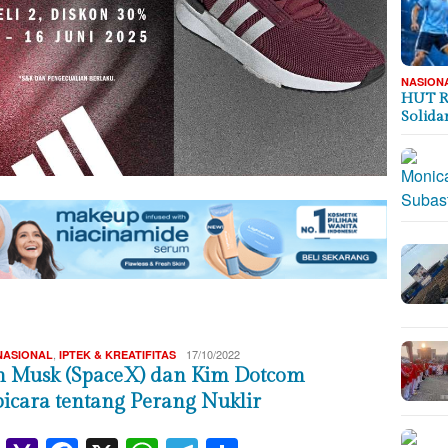
NASION
HUT R
Solida
Redaksi
,
17/10/2022
NASIONAL
IPTEK & KREATIFITAS
n Musk (SpaceX) dan Kim Dotcom
bicara tentang Perang Nuklir