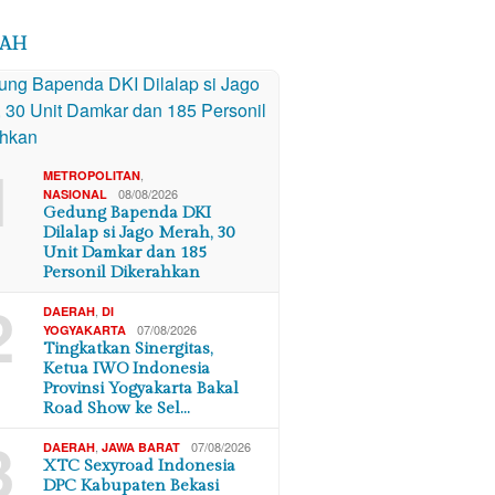
RAH
1
,
METROPOLITAN
08/08/2026
NASIONAL
Gedung Bapenda DKI
Dilalap si Jago Merah, 30
Unit Damkar dan 185
Personil Dikerahkan
2
,
DAERAH
DI
07/08/2026
YOGYAKARTA
Tingkatkan Sinergitas,
Ketua IWO Indonesia
Provinsi Yogyakarta Bakal
Road Show ke Sel…
3
,
07/08/2026
DAERAH
JAWA BARAT
XTC Sexyroad Indonesia
DPC Kabupaten Bekasi