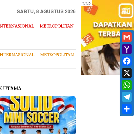
tutup
SABTU, 8 AGUSTUS 2026
INTERNASIONAL
METROPOLITAN
Gmai
INTERNASIONAL
METROPOLITAN
Yaho
Mail
Face
X
K UTAMA
What
Tele
Shar