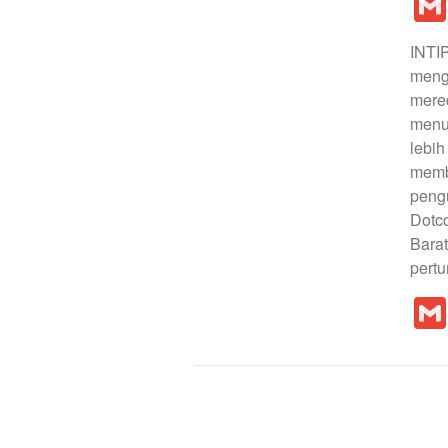
INTI
meng
mered
menur
lebih
memba
peng
Dotco
Bara
pert