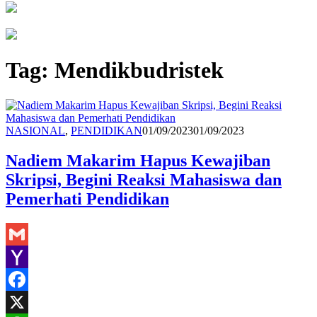
Tag:
Mendikbudristek
Redaksi
NASIONAL
,
PENDIDIKAN
01/09/2023
01/09/2023
Nadiem Makarim Hapus Kewajiban
Skripsi, Begini Reaksi Mahasiswa dan
Pemerhati Pendidikan
Gmail
Yahoo
Mail
Facebook