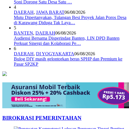
Soni Dorong Satu Desa Satu …
4
DAERAH
,
JAWA BARAT
06/08/2026
Mutu Dipertanyakan, Tulangan Besi Proyek Jalan Poros Desa
di Karawang Diduga Tak Laya…
5
BANTEN
,
DAERAH
06/08/2026
Audiensi Bersama Disperindag Banten, LIN DPD Banten
Perkuat Sinergi dan Kolaborasi Pe…
6
DAERAH
,
DI YOGYAKARTA
06/08/2026
Bulog DIY masih gelontorkan beras SPHP dan Premium ke
Pasar SP2KP
BIROKRASI PEMERINTAHAN