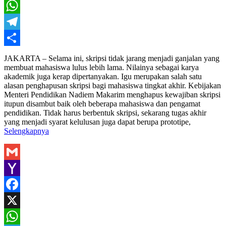
X
WhatsApp
Telegram
Share
JAKARTA – Selama ini, skripsi tidak jarang menjadi ganjalan yang
membuat mahasiswa lulus lebih lama. Nilainya sebagai karya
akademik juga kerap dipertanyakan. Igu merupakan salah satu
alasan penghapusan skripsi bagi mahasiswa tingkat akhir. Kebijakan
Menteri Pendidikan Nadiem Makarim menghapus kewajiban skripsi
itupun disambut baik oleh beberapa mahasiswa dan pengamat
pendidikan. Tidak harus berbentuk skripsi, sekarang tugas akhir
yang menjadi syarat kelulusan juga dapat berupa prototipe,
Selengkapnya
Gmail
Yahoo
Mail
Facebook
X