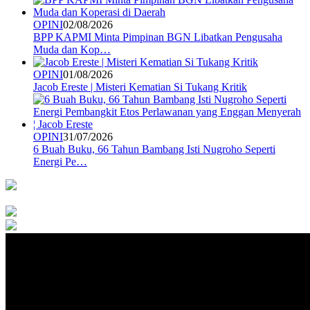
OPINI
02/08/2026
BPP KAPMI Minta Pimpinan BGN Libatkan Pengusaha
Muda dan Kop…
OPINI
01/08/2026
Jacob Ereste | Misteri Kematian Si Tukang Kritik
OPINI
31/07/2026
6 Buah Buku, 66 Tahun Bambang Isti Nugroho Seperti
Energi Pe…