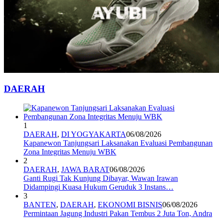
DAERAH
1
DAERAH
,
DI YOGYAKARTA
06/08/2026
Kapanewon Tanjungsari Laksanakan Evaluasi Pembangunan
Zona Integritas Menuju WBK
2
DAERAH
,
JAWA BARAT
06/08/2026
Ganti Rugi Tak Kunjung Dibayar, Wawan Irawan
Didampingi Kuasa Hukum Geruduk 3 Instans…
3
BANTEN
,
DAERAH
,
EKONOMI BISNIS
06/08/2026
Permintaan Jagung Industri Pakan Tembus 2 Juta Ton, Andra