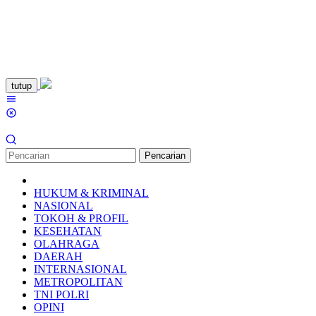
Loncat
tutup
ke
Menu
konten
Mobile
Pencarian
HUKUM & KRIMINAL
NASIONAL
TOKOH & PROFIL
KESEHATAN
OLAHRAGA
DAERAH
INTERNASIONAL
METROPOLITAN
TNI POLRI
OPINI