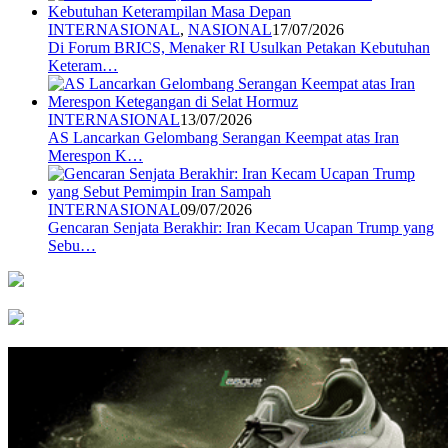
INTERNASIONAL
,
NASIONAL
17/07/2026
Di Forum BRICS, Menaker RI Usulkan Petakan Kebutuhan
Keteram…
INTERNASIONAL
13/07/2026
AS Lancarkan Gelombang Serangan Keempat atas Iran
Merespon K…
INTERNASIONAL
09/07/2026
Gencaran Senjata Berakhir: Iran Kecam Ucapan Trump yang
Sebu…