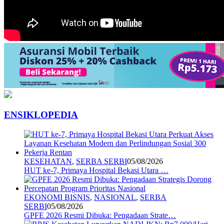
ENSIKLOPEDIA
KESEHATAN
,
SERBA SERBI
05/08/2026
HUT ke-7, Primaya Hospital Bekasi Utara …
EKONOMI BISNIS
,
NASIONAL
,
SERBA
SERBI
05/08/2026
GPFE 2026 Resmi Dibuka: Pengadaan Strate…