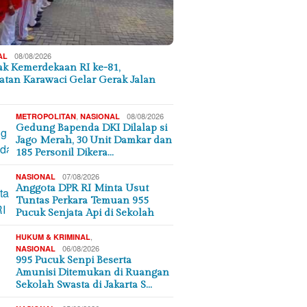
08/08/2026
AL
k Kemerdekaan RI ke-81,
tan Karawaci Gelar Gerak Jalan
,
08/08/2026
METROPOLITAN
NASIONAL
Gedung Bapenda DKI Dilalap si
Jago Merah, 30 Unit Damkar dan
185 Personil Dikera…
07/08/2026
NASIONAL
Anggota DPR RI Minta Usut
Tuntas Perkara Temuan 955
Pucuk Senjata Api di Sekolah
,
HUKUM & KRIMINAL
06/08/2026
NASIONAL
995 Pucuk Senpi Beserta
Amunisi Ditemukan di Ruangan
Sekolah Swasta di Jakarta S…