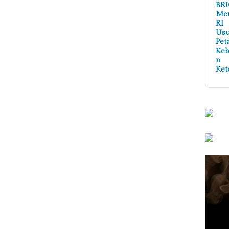
BRI
Me
RI
Us
Pet
Ke
n
Ket