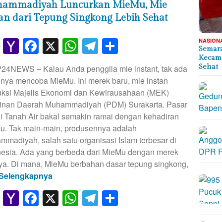
ammadiyah Luncurkan MieMu, Mie
tan dari Tepung Singkong Lebih Sehat
Gmail
Yahoo
Facebook
X
WhatsApp
Telegram
Share
NASION
Semara
Mail
Kecama
Sehat
P24NEWS – Kalau Anda penggila mie instant, tak ada
nya mencoba MieMu. Ini merek baru, mie instan
uksi Majelis Ekonomi dan Kewirausahaan (MEK)
inan Daerah Muhammadiyah (PDM) Surakarta. Pasar
i Tanah Air bakal semakin ramai dengan kehadiran
u. Tak main-main, produsennya adalah
madiyah, salah satu organisasi Islam terbesar di
nesia. Ada yang berbeda dari MieMu dengan merek
ya. Di mana, MieMu berbahan dasar tepung singkong,
Selengkapnya
Gmail
Yahoo
Facebook
X
WhatsApp
Telegram
Share
Mail