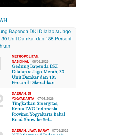
RAH
1
,
METROPOLITAN
08/08/2026
NASIONAL
Gedung Bapenda DKI
Dilalap si Jago Merah, 30
Unit Damkar dan 185
Personil Dikerahkan
2
,
DAERAH
DI
07/08/2026
YOGYAKARTA
Tingkatkan Sinergitas,
Ketua IWO Indonesia
Provinsi Yogyakarta Bakal
Road Show ke Sel…
,
07/08/2026
DAERAH
JAWA BARAT