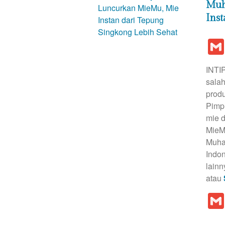
Muh
Ins
INTI
salah
prod
Pimp
mie d
MieM
Muham
Indo
lainn
atau