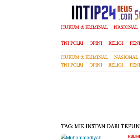
Loncat
ke
konten
HUKUM & KRIMINAL
NASIONAL
TNI POLRI
OPINI
RELIGI
PEN
HUKUM & KRIMINAL
NASIONAL
TNI POLRI
OPINI
RELIGI
PEN
TAG:
MIE INSTAN DARI TEPU
KULIN