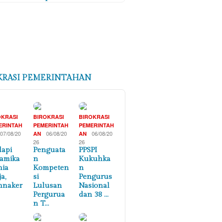
KRASI PEMERINTAHAN
OKRASI
BIROKRASI
BIROKRASI
ERINTAH
PEMERINTAH
PEMERINTAH
07/08/20
06/08/20
06/08/20
AN
AN
26
26
api
Penguata
PPSPI
amika
n
Kukuhka
nia
Kompeten
n
a,
si
Pengurus
mnaker
Lulusan
Nasional
Pergurua
dan 38 …
n T…