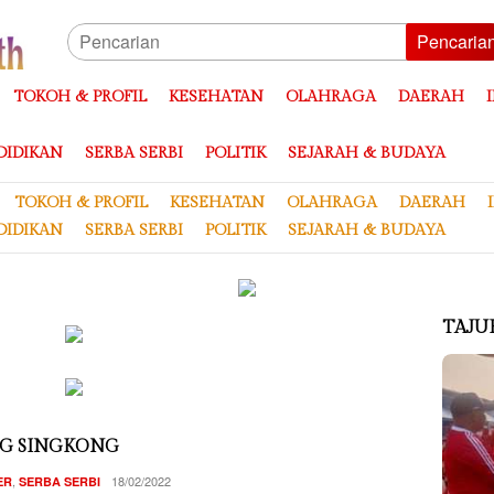
Pencaria
TOKOH & PROFIL
KESEHATAN
OLAHRAGA
DAERAH
DIDIKAN
SERBA SERBI
POLITIK
SEJARAH & BUDAYA
TOKOH & PROFIL
KESEHATAN
OLAHRAGA
DAERAH
DIDIKAN
SERBA SERBI
POLITIK
SEJARAH & BUDAYA
TAJU
NG SINGKONG
Redaksi
,
18/02/2022
ER
SERBA SERBI