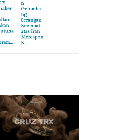
CS,
n
naker
Gelomba
ng
ulkan
Serangan
akan
Keempat
butuha
atas Iran
Merespon
eram…
K…