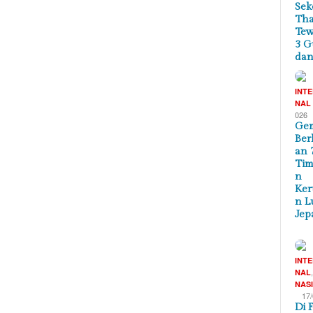
Sek
Tha
Te
3 G
dan
INT
NAL
026
Ge
Ber
an 
Tim
n
Ker
n L
Jep
INT
NAL
NAS
17
Di 