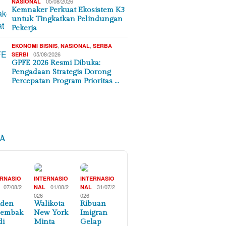
05/08/2026
NASIONAL
Kemnaker Perkuat Ekosistem K3
untuk Tingkatkan Pelindungan
Pekerja
,
,
EKONOMI BISNIS
NASIONAL
SERBA
05/08/2026
SERBI
GPFE 2026 Resmi Dibuka:
Pengadaan Strategis Dorong
Percepatan Program Prioritas …
A
ERNASIO
INTERNASIO
INTERNASIO
07/08/2
01/08/2
31/07/2
NAL
NAL
026
026
iden
Walikota
Ribuan
nembak
New York
Imigran
di
Minta
Gelap