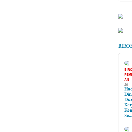
BIRO
BIR
PEM
AN
26
Had
Din
Du
Kerj
Ke
Se…