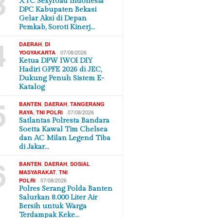
3
XTC Sexyroad Indonesia
DPC Kabupaten Bekasi
Gelar Aksi di Depan
Pemkab, Soroti Kinerj…
4
,
DAERAH
DI
07/08/2026
YOGYAKARTA
Ketua DPW IWOI DIY
Hadiri GPFE 2026 di JEC,
Dukung Penuh Sistem E-
Katalog
5
,
,
BANTEN
DAERAH
TANGERANG
,
07/08/2026
RAYA
TNI POLRI
Satlantas Polresta Bandara
Soetta Kawal Tim Chelsea
dan AC Milan Legend Tiba
di Jakar…
6
,
,
BANTEN
DAERAH
SOSIAL
,
MASYARAKAT
TNI
07/08/2026
POLRI
Polres Serang Polda Banten
Salurkan 8.000 Liter Air
Bersih untuk Warga
Terdampak Keke…