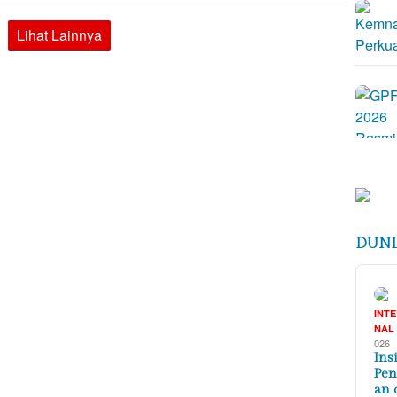
Lihat Lainnya
DUNI
INT
NAL
026
Ins
Pe
an 