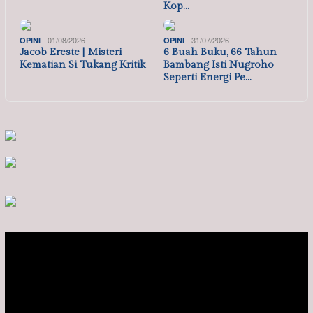
Kop…
01/08/2026
31/07/2026
OPINI
OPINI
Jacob Ereste | Misteri
6 Buah Buku, 66 Tahun
Kematian Si Tukang Kritik
Bambang Isti Nugroho
Seperti Energi Pe…