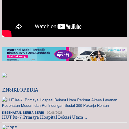
ENSIKLOPEDIA
,
05/08/2026
KESEHATAN
SERBA SERBI
HUT ke-7, Primaya Hospital Bekasi Utara …