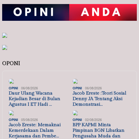
OPONI
06/08/2026
06/08/2026
OPINI
OPINI
Daur Ulang Wacana
Jacob Ereste :Teori Sosial
Kejadian Besar di Bulan
Denny JA Tentang Aksi
Agustus I ET Hadi …
Demonstrasi…
05/08/2026
02/08/2026
OPINI
OPINI
Jacob Ereste: Memaknai
BPP KAPMI Minta
Kemerdekaan Dalam
Pimpinan BGN Libatkan
Kerjasama dan Pembe…
Pengusaha Muda dan