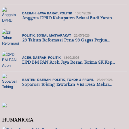
,
,
13/07/2026
DAERAH
JAWA BARAT
POLITIK
Anggota DPRD Kabupaten Bekasi Budi Yanto…
,
23/05/2026
POLITIK
SOSIAL MASYARAKAT
28 Tahun Reformasi, Pena 98 Gagas Perjua…
,
,
13/05/2026
ACEH
DAERAH
POLITIK
DPD BM PAN Aceh Jaya Resmi Terima SK Kep…
,
,
,
23/04/2026
BANTEN
DAERAH
POLITIK
TOKOH & PROFIL
Soparosi Tobing Tawarkan Visi Desa Mekar…
HUMANIORA