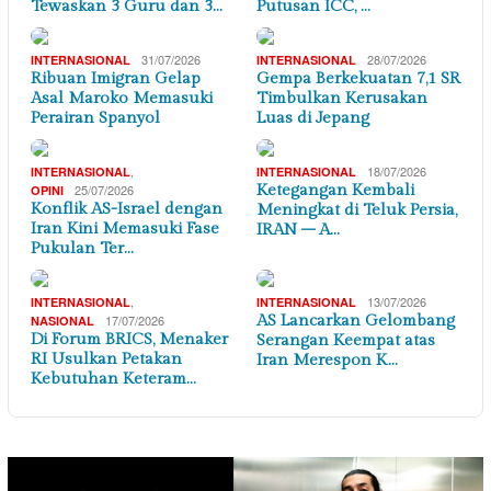
Tewaskan 3 Guru dan 3…
Putusan ICC, …
31/07/2026
28/07/2026
INTERNASIONAL
INTERNASIONAL
Ribuan Imigran Gelap
Gempa Berkekuatan 7,1 SR
Asal Maroko Memasuki
Timbulkan Kerusakan
Perairan Spanyol
Luas di Jepang
,
18/07/2026
INTERNASIONAL
INTERNASIONAL
25/07/2026
Ketegangan Kembali
OPINI
Konflik AS-Israel dengan
Meningkat di Teluk Persia,
Iran Kini Memasuki Fase
IRAN – A…
Pukulan Ter…
,
13/07/2026
INTERNASIONAL
INTERNASIONAL
17/07/2026
AS Lancarkan Gelombang
NASIONAL
Di Forum BRICS, Menaker
Serangan Keempat atas
RI Usulkan Petakan
Iran Merespon K…
Kebutuhan Keteram…