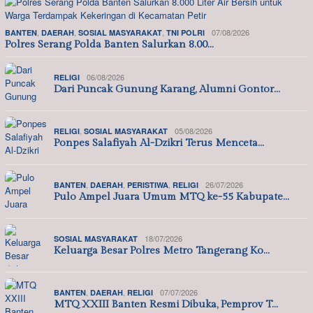
,
,
,
07/08/2026
BANTEN
DAERAH
SOSIAL MASYARAKAT
TNI POLRI
Polres Serang Polda Banten Salurkan 8.00…
06/08/2026
RELIGI
Dari Puncak Gunung Karang, Alumni Gontor…
,
05/08/2026
RELIGI
SOSIAL MASYARAKAT
Ponpes Salafiyah Al-Dzikri Terus Menceta…
,
,
,
26/07/2026
BANTEN
DAERAH
PERISTIWA
RELIGI
Pulo Ampel Juara Umum MTQ ke-55 Kabupate…
18/07/2026
SOSIAL MASYARAKAT
Keluarga Besar Polres Metro Tangerang Ko…
,
,
07/07/2026
BANTEN
DAERAH
RELIGI
MTQ XXIII Banten Resmi Dibuka, Pemprov T…