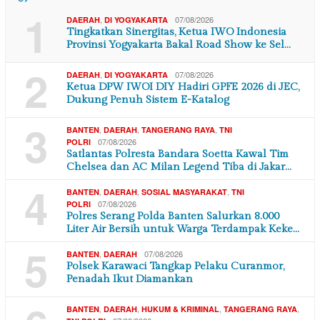
1
,
07/08/2026
DAERAH
DI YOGYAKARTA
Tingkatkan Sinergitas, Ketua IWO Indonesia
Provinsi Yogyakarta Bakal Road Show ke Sel…
2
,
07/08/2026
DAERAH
DI YOGYAKARTA
Ketua DPW IWOI DIY Hadiri GPFE 2026 di JEC,
Dukung Penuh Sistem E-Katalog
3
,
,
,
BANTEN
DAERAH
TANGERANG RAYA
TNI
07/08/2026
POLRI
Satlantas Polresta Bandara Soetta Kawal Tim
Chelsea dan AC Milan Legend Tiba di Jakar…
4
,
,
,
BANTEN
DAERAH
SOSIAL MASYARAKAT
TNI
07/08/2026
POLRI
Polres Serang Polda Banten Salurkan 8.000
Liter Air Bersih untuk Warga Terdampak Keke…
5
,
07/08/2026
BANTEN
DAERAH
Polsek Karawaci Tangkap Pelaku Curanmor,
Penadah Ikut Diamankan
,
,
,
,
BANTEN
DAERAH
HUKUM & KRIMINAL
TANGERANG RAYA