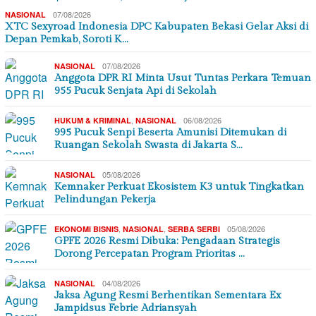
07/08/2026
NASIONAL
XTC Sexyroad Indonesia DPC Kabupaten Bekasi Gelar Aksi di
Depan Pemkab, Soroti K…
07/08/2026
NASIONAL
Anggota DPR RI Minta Usut Tuntas Perkara Temuan
955 Pucuk Senjata Api di Sekolah
,
06/08/2026
HUKUM & KRIMINAL
NASIONAL
995 Pucuk Senpi Beserta Amunisi Ditemukan di
Ruangan Sekolah Swasta di Jakarta S…
05/08/2026
NASIONAL
Kemnaker Perkuat Ekosistem K3 untuk Tingkatkan
Pelindungan Pekerja
,
,
05/08/2026
EKONOMI BISNIS
NASIONAL
SERBA SERBI
GPFE 2026 Resmi Dibuka: Pengadaan Strategis
Dorong Percepatan Program Prioritas …
04/08/2026
NASIONAL
Jaksa Agung Resmi Berhentikan Sementara Ex
Jampidsus Febrie Adriansyah