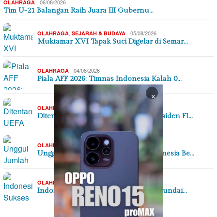
06/08/2026
OLAHRAGA
Tim U-21 Balangan Raih Juara III Gubernu…
,
05/08/2026
OLAHRAGA
SEJARAH & BUDAYA
Muktamar XVI Tapak Suci Digelar di Semar…
04/08/2026
OLAHRAGA
Piala AFF 2026: Timnas Indonesia Kalah 0…
×
02/08/2026
OLAHRAGA
Ditentang UEFA dan CONCACAF, Presiden FI…
31/07/2026
OLAHRAGA
Unggul Jumlah Pemain Timnas Indonesia Be…
27/07/2026
OLAHRAGA
Indonesia Sukses di Laga Perdana Hyundai…