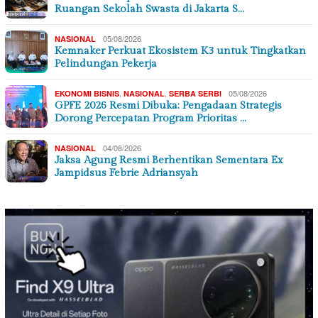
Ruangan Sekolah Swasta di Jakarta S…
05/08/2026
NASIONAL
Kemnaker Perkuat Ekosistem K3 untuk Tingkatkan
Pelindungan Pekerja
,
,
05/08/2026
EKONOMI BISNIS
NASIONAL
SERBA SERBI
GPFE 2026 Resmi Dibuka: Pengadaan Strategis
Dorong Percepatan Program Prioritas …
04/08/2026
NASIONAL
Jaksa Agung Resmi Berhentikan Sementara Ex
Jampidsus Febrie Adriansyah