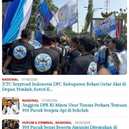
07/08/2026
NASIONAL
XTC Sexyroad Indonesia DPC Kabupaten Bekasi Gelar Aksi di
Depan Pemkab, Soroti K…
07/08/2026
NASIONAL
Anggota DPR RI Minta Usut Tuntas Perkara Temuan
955 Pucuk Senjata Api di Sekolah
,
06/08/2026
HUKUM & KRIMINAL
NASIONAL
995 Pucuk Senpi Beserta Amunisi Ditemukan di