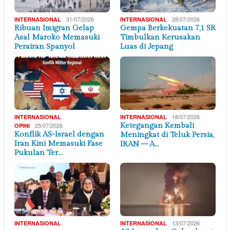
31/07/2026
28/07/2026
INTERNASIONAL
INTERNASIONAL
Ribuan Imigran Gelap
Gempa Berkekuatan 7,1 SR
Asal Maroko Memasuki
Timbulkan Kerusakan
Perairan Spanyol
Luas di Jepang
,
18/07/2026
INTERNASIONAL
INTERNASIONAL
25/07/2026
Ketegangan Kembali
OPINI
Konflik AS-Israel dengan
Meningkat di Teluk Persia,
Iran Kini Memasuki Fase
IRAN – A…
Pukulan Ter…
,
13/07/2026
INTERNASIONAL
INTERNASIONAL