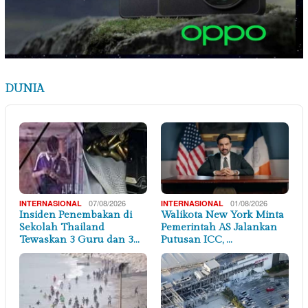
DUNIA
07/08/2026
01/08/2026
INTERNASIONAL
INTERNASIONAL
Insiden Penembakan di
Walikota New York Minta
Sekolah Thailand
Pemerintah AS Jalankan
Tewaskan 3 Guru dan 3…
Putusan ICC, …