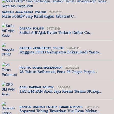
,
,
03/08/2026
DAERAH
JAWA BARAT
POLITIK
Main Politik? Siap Kehilangan Jabatan! C…
,
25/07/2026
DAERAH
POLITIK
Saiful Arif Ajak Kader Terbaik Daftar Ca…
,
,
13/07/2026
DAERAH
JAWA BARAT
POLITIK
Anggota DPRD Kabupaten Bekasi Budi Yanto…
,
23/05/2026
POLITIK
SOSIAL MASYARAKAT
28 Tahun Reformasi, Pena 98 Gagas Perjua…
,
,
13/05/2026
ACEH
DAERAH
POLITIK
DPD BM PAN Aceh Jaya Resmi Terima SK Kep…
,
,
,
23/04/2026
BANTEN
DAERAH
POLITIK
TOKOH & PROFIL
Soparosi Tobing Tawarkan Visi Desa Mekar…