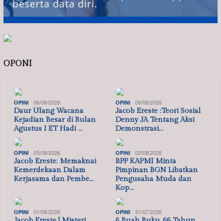
OPONI
06/08/2026
06/08/2026
OPINI
OPINI
Daur Ulang Wacana
Jacob Ereste :Teori Sosial
Kejadian Besar di Bulan
Denny JA Tentang Aksi
Agustus I ET Hadi …
Demonstrasi…
05/08/2026
02/08/2026
OPINI
OPINI
Jacob Ereste: Memaknai
BPP KAPMI Minta
Kemerdekaan Dalam
Pimpinan BGN Libatkan
Kerjasama dan Pembe…
Pengusaha Muda dan
Kop…
01/08/2026
31/07/2026
OPINI
OPINI
Jacob Ereste | Misteri
6 Buah Buku, 66 Tahun