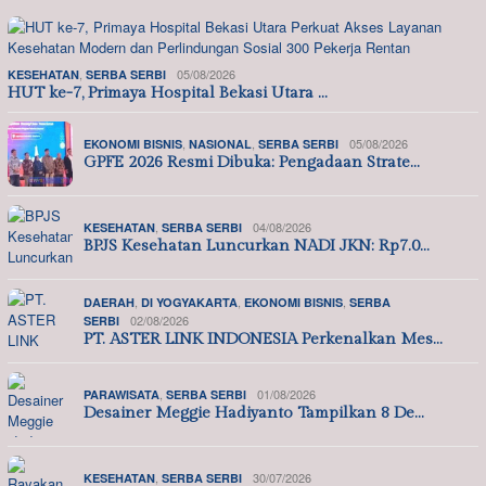
,
05/08/2026
KESEHATAN
SERBA SERBI
HUT ke-7, Primaya Hospital Bekasi Utara …
,
,
05/08/2026
EKONOMI BISNIS
NASIONAL
SERBA SERBI
GPFE 2026 Resmi Dibuka: Pengadaan Strate…
,
04/08/2026
KESEHATAN
SERBA SERBI
BPJS Kesehatan Luncurkan NADI JKN: Rp7.0…
,
,
,
DAERAH
DI YOGYAKARTA
EKONOMI BISNIS
SERBA
02/08/2026
SERBI
PT. ASTER LINK INDONESIA Perkenalkan Mes…
,
01/08/2026
PARAWISATA
SERBA SERBI
Desainer Meggie Hadiyanto Tampilkan 8 De…
,
30/07/2026
KESEHATAN
SERBA SERBI