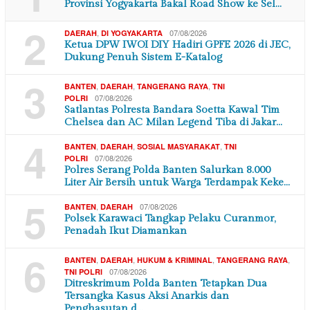
Provinsi Yogyakarta Bakal Road Show ke Sel…
2
,
07/08/2026
DAERAH
DI YOGYAKARTA
Ketua DPW IWOI DIY Hadiri GPFE 2026 di JEC,
Dukung Penuh Sistem E-Katalog
3
,
,
,
BANTEN
DAERAH
TANGERANG RAYA
TNI
07/08/2026
POLRI
Satlantas Polresta Bandara Soetta Kawal Tim
Chelsea dan AC Milan Legend Tiba di Jakar…
4
,
,
,
BANTEN
DAERAH
SOSIAL MASYARAKAT
TNI
07/08/2026
POLRI
Polres Serang Polda Banten Salurkan 8.000
Liter Air Bersih untuk Warga Terdampak Keke…
5
,
07/08/2026
BANTEN
DAERAH
Polsek Karawaci Tangkap Pelaku Curanmor,
Penadah Ikut Diamankan
6
,
,
,
,
BANTEN
DAERAH
HUKUM & KRIMINAL
TANGERANG RAYA
07/08/2026
TNI POLRI
Ditreskrimum Polda Banten Tetapkan Dua
Tersangka Kasus Aksi Anarkis dan
Penghasutan d…