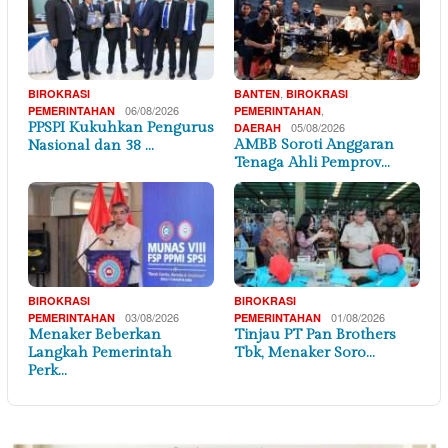
,
BIROKRASI
BANTEN
BIROKRASI
06/08/2026
,
PEMERINTAHAN
PEMERINTAHAN
PPSPI Kukuhkan Pengurus
05/08/2026
DAERAH
AMBB Soroti Anggaran
Nasional dan 38 …
Tenaga Ahli Pemprov…
BIROKRASI
BIROKRASI
03/08/2026
01/08/2026
PEMERINTAHAN
PEMERINTAHAN
Menaker Beberkan
Tinjau PT Pan Brothers
Langkah Pemerintah
Tbk, Menaker Soro…
Perk…