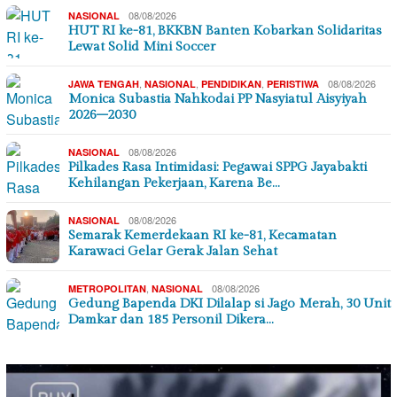
08/08/2026
NASIONAL
HUT RI ke-81, BKKBN Banten Kobarkan Solidaritas
Lewat Solid Mini Soccer
,
,
,
08/08/2026
JAWA TENGAH
NASIONAL
PENDIDIKAN
PERISTIWA
Monica Subastia Nahkodai PP Nasyiatul Aisyiyah
2026–2030
08/08/2026
NASIONAL
Pilkades Rasa Intimidasi: Pegawai SPPG Jayabakti
Kehilangan Pekerjaan, Karena Be…
08/08/2026
NASIONAL
Semarak Kemerdekaan RI ke-81, Kecamatan
Karawaci Gelar Gerak Jalan Sehat
,
08/08/2026
METROPOLITAN
NASIONAL
Gedung Bapenda DKI Dilalap si Jago Merah, 30 Unit
Damkar dan 185 Personil Dikera…