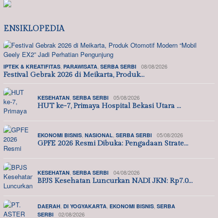
ENSIKLOPEDIA
,
,
08/08/2026
IPTEK & KREATIFITAS
PARAWISATA
SERBA SERBI
Festival Gebrak 2026 di Meikarta, Produk…
,
05/08/2026
KESEHATAN
SERBA SERBI
HUT ke-7, Primaya Hospital Bekasi Utara …
,
,
05/08/2026
EKONOMI BISNIS
NASIONAL
SERBA SERBI
GPFE 2026 Resmi Dibuka: Pengadaan Strate…
,
04/08/2026
KESEHATAN
SERBA SERBI
BPJS Kesehatan Luncurkan NADI JKN: Rp7.0…
,
,
,
DAERAH
DI YOGYAKARTA
EKONOMI BISNIS
SERBA
02/08/2026
SERBI