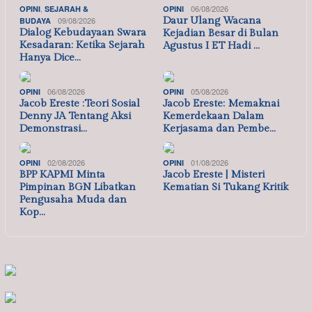
,
06/08/2026
OPINI
SEJARAH &
OPINI
09/08/2026
Daur Ulang Wacana
BUDAYA
Dialog Kebudayaan Swara
Kejadian Besar di Bulan
Kesadaran: Ketika Sejarah
Agustus I ET Hadi …
Hanya Dice…
06/08/2026
05/08/2026
OPINI
OPINI
Jacob Ereste :Teori Sosial
Jacob Ereste: Memaknai
Denny JA Tentang Aksi
Kemerdekaan Dalam
Demonstrasi…
Kerjasama dan Pembe…
02/08/2026
01/08/2026
OPINI
OPINI
BPP KAPMI Minta
Jacob Ereste | Misteri
Pimpinan BGN Libatkan
Kematian Si Tukang Kritik
Pengusaha Muda dan
Kop…