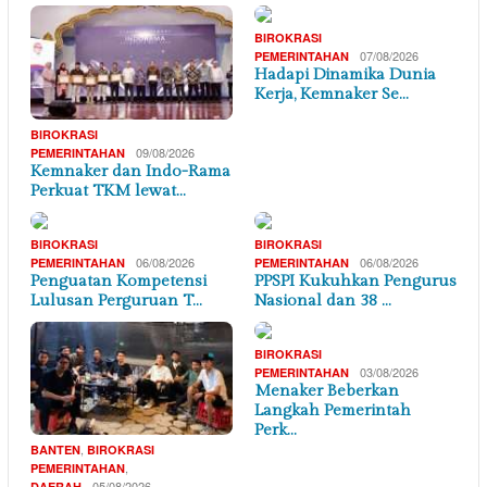
BIROKRASI
07/08/2026
PEMERINTAHAN
Hadapi Dinamika Dunia
Kerja, Kemnaker Se…
BIROKRASI
09/08/2026
PEMERINTAHAN
Kemnaker dan Indo-Rama
Perkuat TKM lewat…
BIROKRASI
BIROKRASI
06/08/2026
06/08/2026
PEMERINTAHAN
PEMERINTAHAN
Penguatan Kompetensi
PPSPI Kukuhkan Pengurus
Lulusan Perguruan T…
Nasional dan 38 …
BIROKRASI
03/08/2026
PEMERINTAHAN
Menaker Beberkan
Langkah Pemerintah
Perk…
,
BANTEN
BIROKRASI
,
PEMERINTAHAN
05/08/2026
DAERAH