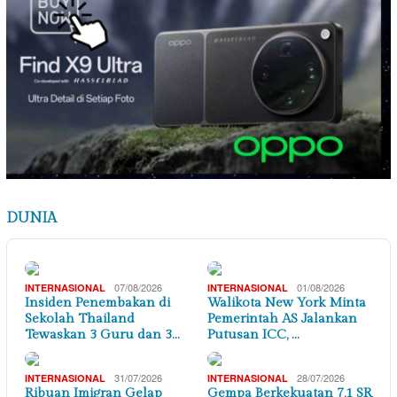
DUNIA
07/08/2026
01/08/2026
INTERNASIONAL
INTERNASIONAL
Insiden Penembakan di
Walikota New York Minta
Sekolah Thailand
Pemerintah AS Jalankan
Tewaskan 3 Guru dan 3…
Putusan ICC, …
31/07/2026
28/07/2026
INTERNASIONAL
INTERNASIONAL
Ribuan Imigran Gelap
Gempa Berkekuatan 7,1 SR