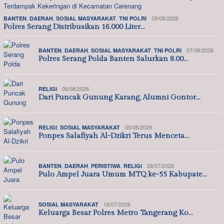
,
,
,
09/08/2026
BANTEN
DAERAH
SOSIAL MASYARAKAT
TNI POLRI
Polres Serang Distribusikan 16.000 Liter…
,
,
,
07/08/2026
BANTEN
DAERAH
SOSIAL MASYARAKAT
TNI POLRI
Polres Serang Polda Banten Salurkan 8.00…
06/08/2026
RELIGI
Dari Puncak Gunung Karang, Alumni Gontor…
,
05/08/2026
RELIGI
SOSIAL MASYARAKAT
Ponpes Salafiyah Al-Dzikri Terus Menceta…
,
,
,
26/07/2026
BANTEN
DAERAH
PERISTIWA
RELIGI
Pulo Ampel Juara Umum MTQ ke-55 Kabupate…
18/07/2026
SOSIAL MASYARAKAT
Keluarga Besar Polres Metro Tangerang Ko…