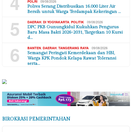
4
09/08/2026
POLRI
Polres Serang Distribusikan 16.000 Liter Air
Bersih untuk Warga Terdampak Kekeringan …
5
,
,
09/08/2026
DAERAH
DI YOGYAKARTA
POLITIK
DPC PKB Gunungkidul Kukuhkan Pengurus
Baru Masa Bakti 2026-2031, Targetkan 10 Kursi
d…
6
,
,
09/08/2026
BANTEN
DAERAH
TANGERANG RAYA
Semangat Peringati Kemerdekaan dan HBI,
Warga KPK Pondok Kelapa Rawat Toleransi
serta…
BIROKRASI PEMERINTAHAN