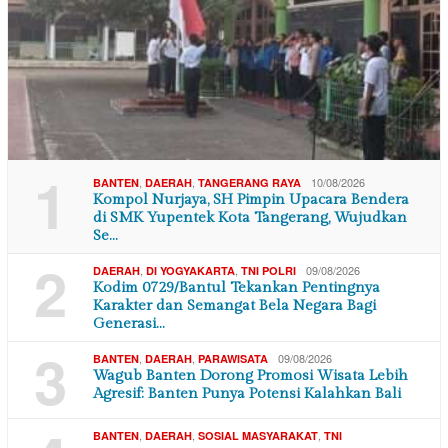
1
,
,
10/08/2026
BANTEN
DAERAH
TANGERANG RAYA
Kompol Nurjaya, SH Pimpin Upacara Bendera
di SMK Yupentek Kota Tangerang, Wujudkan
Se…
2
,
,
09/08/2026
DAERAH
DI YOGYAKARTA
TNI POLRI
Kodim 0729/Bantul Tekankan Pentingnya
Karakter dan Semangat Bela Negara Bagi
Generasi…
3
,
,
09/08/2026
BANTEN
DAERAH
PARAWISATA
Wagub Banten Dorong Promosi Wisata Lebih
Agresif: Banten Punya Potensi Kalahkan Bali
,
,
,
BANTEN
DAERAH
SOSIAL MASYARAKAT
TNI