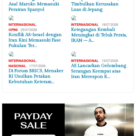
Asal Maroko Memasuki
Timbulkan Kerusakan
Perairan Spanyol
Luas di Jepang
,
18/07/2026
INTERNASIONAL
INTERNASIONAL
25/07/2026
Ketegangan Kembali
OPINI
Konflik AS-Israel dengan
Meningkat di Teluk Persia,
Iran Kini Memasuki Fase
IRAN – A…
Pukulan Ter…
,
13/07/2026
INTERNASIONAL
INTERNASIONAL
17/07/2026
AS Lancarkan Gelombang
NASIONAL
Di Forum BRICS, Menaker
Serangan Keempat atas
RI Usulkan Petakan
Iran Merespon K…
Kebutuhan Keteram…