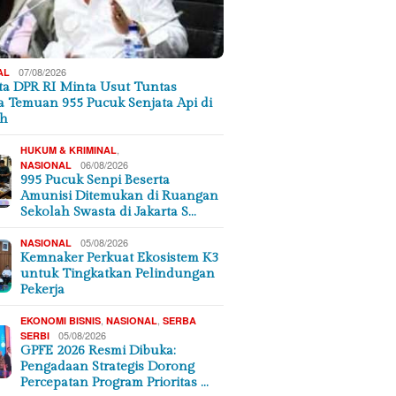
07/08/2026
AL
a DPR RI Minta Usut Tuntas
a Temuan 955 Pucuk Senjata Api di
ah
,
HUKUM & KRIMINAL
06/08/2026
NASIONAL
995 Pucuk Senpi Beserta
Amunisi Ditemukan di Ruangan
Sekolah Swasta di Jakarta S…
05/08/2026
NASIONAL
Kemnaker Perkuat Ekosistem K3
untuk Tingkatkan Pelindungan
Pekerja
,
,
EKONOMI BISNIS
NASIONAL
SERBA
05/08/2026
SERBI
GPFE 2026 Resmi Dibuka:
Pengadaan Strategis Dorong
Percepatan Program Prioritas …