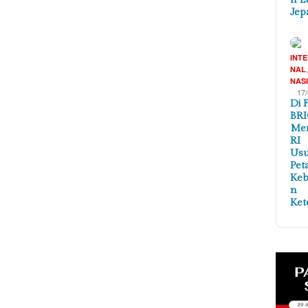
Jep
INT
NAL
NAS
17
Di 
BRI
Me
RI
Us
Pet
Ke
n
Ket