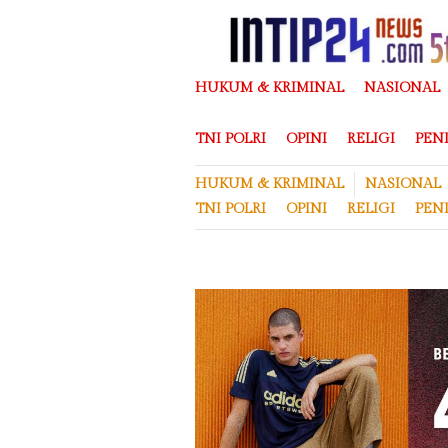
Loncat
ke
konten
HUKUM & KRIMINAL
NASIONAL
TNI POLRI
OPINI
RELIGI
PEN
HUKUM & KRIMINAL
NASIONAL
TNI POLRI
OPINI
RELIGI
PEN