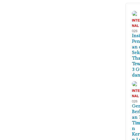
INT
NAL
026
Ins
Pe
an 
Sek
Tha
Te
3 G
dan
INT
NAL
026
Ge
Ber
an 
Tim
n
Ker
n L