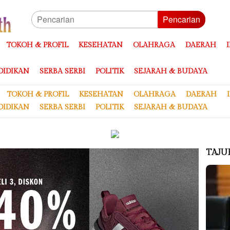
Pencarian
TOKOH & PROFIL
KESEHATAN
OLAHRAGA
DAERAH
DIDIKAN
SERBA SERBI
POLITIK
SEJARAH & BUDAYA
TOKOH & PROFIL
KESEHATAN
OLAHRAGA
DAERAH
DIDIKAN
SERBA SERBI
POLITIK
SEJARAH & BUDAYA
TAJU